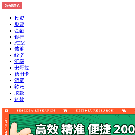
投资
股票
金融
银行
ATM
储蓄
经济
汇率
安哥拉
信用卡
消费
转账
取款
贷款