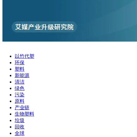
以竹代塑
环保
塑料
新能源
清洁
绿色
污染
原料
产业链
生物塑料
垃圾
回收
全球