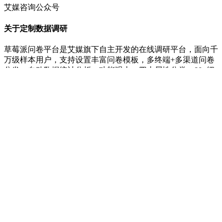
艾媒咨询公众号
关于定制数据调研
草莓派问卷平台是艾媒旗下自主开发的在线调研平台，面向千
万级样本用户，支持设置丰富问卷模板，多终端+多渠道问卷
分发，自动数据统计分析，功能强大，四大属性分类，80+细
分维度筛选目标人群，多重AI质量控制，确保样本有效、答
卷有效，多种调研结果交付形式，一站式全案研究服务流程，
成为覆盖食品、餐饮、宠物、美妆、汽车、家政、家装、鞋
服、文旅、教育、家电、医疗、游戏、媒体、金融、零售、电
商、AI、消费电子等多个行业用户的信赖之选。
集团官网
艾媒智库
媒体关注
中华人民共和国增值电信经营许可证编号：粤B2-20110424
|
粤ICP备2023121053号-1
|
出版物经营许可证:粤穗 E-0518