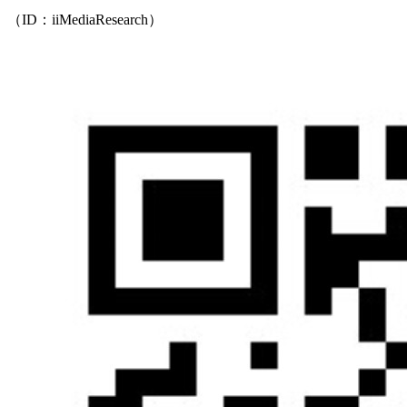
（ID：iiMediaResearch）