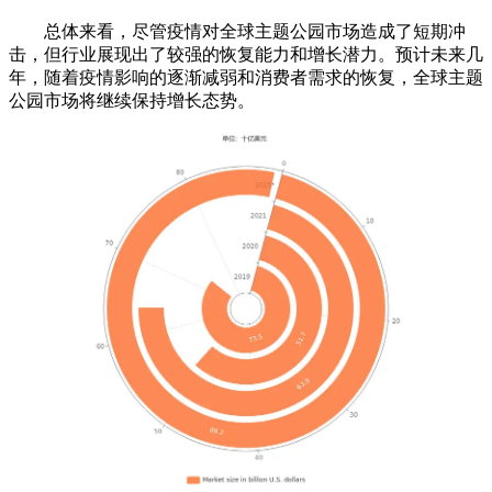
总体来看，尽管疫情对全球主题公园市场造成了短期冲
击，但行业展现出了较强的恢复能力和增长潜力。预计未来几
年，随着疫情影响的逐渐减弱和消费者需求的恢复，全球主题
公园市场将继续保持增长态势。