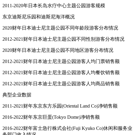
2011-2020年日本长岛水疗中心主题公园游客规模
东京迪斯尼乐园和迪斯尼海洋概况
2020财年日本迪士尼主题公园不同年龄段游客分布情况
2012-2021财年日本迪士尼主题公园不同性别游客分布情况
2020财年日本迪士尼主题公园不同地区游客分布情况
2012-2021财年日本迪士尼主题公园游客人均门票销售额
2012-2021财年日本迪士尼主题公园游客人均餐饮销售额
2012-2021财年日本迪士尼主题公园游客人均商品销售额
典型企业数据
2011-2021财年东京东方乐园(Oriental Land Co)净销售额
2016-2022财年东京巨蛋(Tokyo Dome)净销售额
2016-2022财年富士急行株式会社(Fuji Kyuko Co)休闲和服务业
务部门收入情况