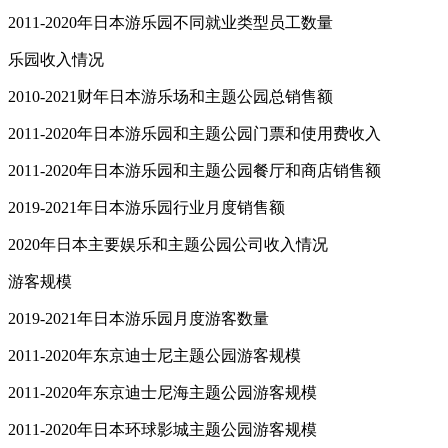
2011-2020年日本游乐园不同就业类型员工数量
乐园收入情况
2010-2021财年日本游乐场和主题公园总销售额
2011-2020年日本游乐园和主题公园门票和使用费收入
2011-2020年日本游乐园和主题公园餐厅和商店销售额
2019-2021年日本游乐园行业月度销售额
2020年日本主要娱乐和主题公园公司收入情况
游客规模
2019-2021年日本游乐园月度游客数量
2011-2020年东京迪士尼主题公园游客规模
2011-2020年东京迪士尼海主题公园游客规模
2011-2020年日本环球影城主题公园游客规模