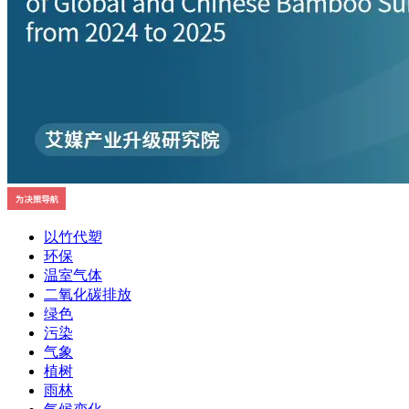
以竹代塑
环保
温室气体
二氧化碳排放
绿色
污染
气象
植树
雨林