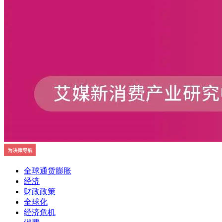
全球通货膨胀
经济
财政政策
全球化
经济危机