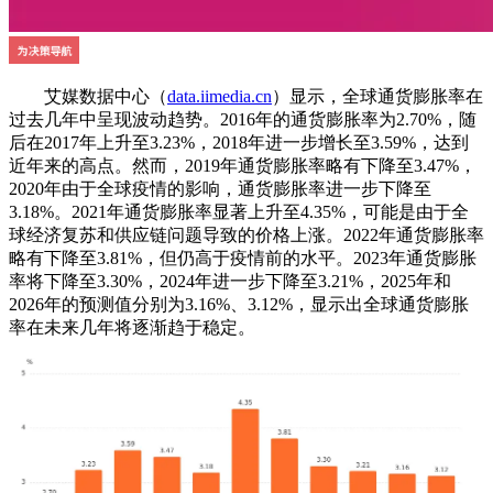
艾媒数据中心（
data.iimedia.cn
）显示，全球通货膨胀率在
过去几年中呈现波动趋势。2016年的通货膨胀率为2.70%，随
后在2017年上升至3.23%，2018年进一步增长至3.59%，达到
近年来的高点。然而，2019年通货膨胀率略有下降至3.47%，
2020年由于全球疫情的影响，通货膨胀率进一步下降至
3.18%。2021年通货膨胀率显著上升至4.35%，可能是由于全
球经济复苏和供应链问题导致的价格上涨。2022年通货膨胀率
略有下降至3.81%，但仍高于疫情前的水平。2023年通货膨胀
率将下降至3.30%，2024年进一步下降至3.21%，2025年和
2026年的预测值分别为3.16%、3.12%，显示出全球通货膨胀
率在未来几年将逐渐趋于稳定。