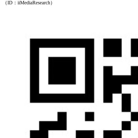
（ID：iiMediaResearch）