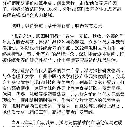
分析师团队评价核算生成，侧重营收、市值/估值等评价因
子。指标分数范围为0-100分，分数越高则表示企业以及产品
在所在领域综合实力越强。
滋时，以食载道，承千年智慧，膳养东方之美。
“滋养之道，顺四时而行”，春生、夏长、秋收、冬藏的千
年东方膳食智慧，是滋时品牌的初心溯源。立足当代人生活节
奏加快、难以践行传统食养的痛点，2022年滋时应运而生，始
终秉持“滋时节，食有方”的品牌理念，深耕即食滋补赛道，打
破传统食养的便捷性壁垒，让千年膳养智慧适配现代生活。
为打造贴合当代人需求的养生产品，滋时深耕研发创新，
与华南理工大学、广州中医药大学科技产业园深度联合，实现
东方膳食智慧与现代科技的完美融合，创新即食滋补配方，打
造出高效便捷、健康美味的多元化养生食品矩阵，覆盖早餐、
休闲、代餐、礼赠等多消费场景，让步履匆忙的当代人无需繁
琐操作，便能随时循时滋养。作为即食甜粥赛道的代表性品
牌，滋时产品涵盖燕窝粥、花胶粥、红豆沙等15种以上品类，
以优质食材与精细工艺，赢得消费者广泛青睐。
自2022年4月启动以来，滋时凭借精准的市场定位与过硬