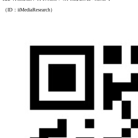
（ID：iiMediaResearch）