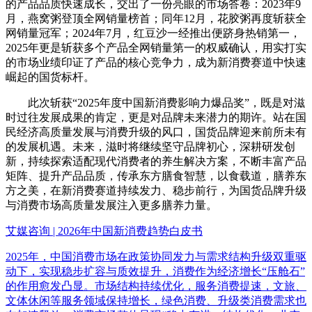
的产品品质快速成长，交出了一份亮眼的市场答卷：2023年9
月，燕窝粥登顶全网销量榜首；同年12月，花胶粥再度斩获全
网销量冠军；2024年7月，红豆沙一经推出便跻身热销第一，
2025年更是斩获多个产品全网销量第一的权威确认，用实打实
的市场业绩印证了产品的核心竞争力，成为新消费赛道中快速
崛起的国货标杆。
此次斩获“2025年度中国新消费影响力爆品奖”，既是对滋
时过往发展成果的肯定，更是对品牌未来潜力的期许。站在国
民经济高质量发展与消费升级的风口，国货品牌迎来前所未有
的发展机遇。未来，滋时将继续坚守品牌初心，深耕研发创
新，持续探索适配现代消费者的养生解决方案，不断丰富产品
矩阵、提升产品品质，传承东方膳食智慧，以食载道，膳养东
方之美，在新消费赛道持续发力、稳步前行，为国货品牌升级
与消费市场高质量发展注入更多膳养力量。
艾媒咨询 | 2026年中国新消费趋势白皮书
2025年，中国消费市场在政策协同发力与需求结构升级双重驱
动下，实现稳步扩容与质效提升，消费作为经济增长“压舱石”
的作用愈发凸显。市场结构持续优化，服务消费提速，文旅、
文体休闲等服务领域保持增长，绿色消费、升级类消费需求也