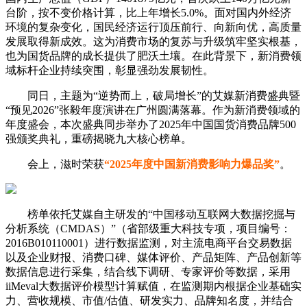
台阶，按不变价格计算，比上年增长5.0%。面对国内外经济
环境的复杂变化，国民经济运行顶压前行、向新向优，高质量
发展取得新成效。这为消费市场的复苏与升级筑牢坚实根基，
也为国货品牌的成长提供了肥沃土壤。在此背景下，新消费领
域标杆企业持续突围，彰显强劲发展韧性。
同日，主题为“逆势而上，破局增长”的艾媒新消费盛典暨
“预见2026”张毅年度演讲在广州圆满落幕。作为新消费领域的
年度盛会，本次盛典同步举办了2025年中国国货消费品牌500
强颁奖典礼，重磅揭晓九大核心榜单。
会上，滋时荣获
“2025年度中国新消费影响力爆品奖”
。
榜单依托艾媒自主研发的“中国移动互联网大数据挖掘与
分析系统（CMDAS）”（省部级重大科技专项，项目编号：
2016B010110001）进行数据监测，对主流电商平台交易数据
以及企业财报、消费口碑、媒体评价、产品矩阵、产品创新等
数据信息进行采集，结合线下调研、专家评价等数据，采用
iiMeval大数据评价模型计算赋值，在监测期内根据企业基础实
力、营收规模、市值/估值、研发实力、品牌知名度，并结合