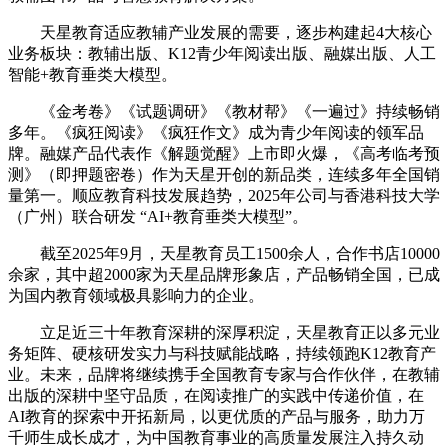
天星教育适应教辅产业发展的需要，逐步构建起4大核心
业务板块：教辅出版、K12青少年阅读出版、融媒出版、人工
智能+教育垂类大模型。
《金考卷》《试题调研》《教材帮》《一遍过》持续畅销
多年。《疯狂阅读》《疯狂作文》成为青少年阅读的领军品
牌。融媒产品代表作《解题觉醒》上市即火爆，《高考临考预
测》（即押题密卷）作为天星开创的新品类，连续多年全国销
量第一。顺应教育科技发展趋势，2025年公司与香港科技大学
（广州）联合研发 “AI+教育垂类大模型”。
截至2025年9月，天星教育员工1500余人，合作书店10000
余家，其中超2000家为天星品牌形象店，产品畅销全国，已成
为国内教育领域极具影响力的企业。
立足近三十年教育深耕的深厚积淀，天星教育正以多元业
务矩阵、硬核研发实力与科技赋能战略，持续领跑K12教育产
业。未来，品牌将继续携手全国教育专家与合作伙伴，在教辅
出版的深耕中坚守品质，在阅读推广的实践中传递价值，在
AI教育的探索中开拓新局，以更优质的产品与服务，助力万
千师生成长成才，为中国教育事业的高质量发展注入持久动