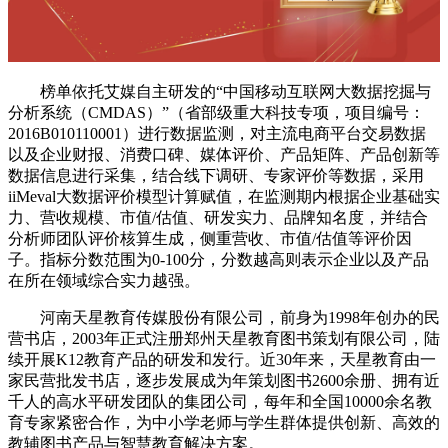
榜单依托艾媒自主研发的“中国移动互联网大数据挖掘与
分析系统（CMDAS）”（省部级重大科技专项，项目编号：
2016B010110001）进行数据监测，对主流电商平台交易数据
以及企业财报、消费口碑、媒体评价、产品矩阵、产品创新等
数据信息进行采集，结合线下调研、专家评价等数据，采用
iiMeval大数据评价模型计算赋值，在监测期内根据企业基础实
力、营收规模、市值/估值、研发实力、品牌知名度，并结合
分析师团队评价核算生成，侧重营收、市值/估值等评价因
子。指标分数范围为0-100分，分数越高则表示企业以及产品
在所在领域综合实力越强。
河南天星教育传媒股份有限公司，前身为1998年创办的民
营书店，2003年正式注册郑州天星教育图书策划有限公司，陆
续开展K12教育产品的研发和发行。近30年来，天星教育由一
家民营批发书店，逐步发展成为年策划图书2600余册、拥有近
千人的高水平研发团队的集团公司，每年和全国10000余名教
育专家紧密合作，为中小学老师与学生群体提供创新、高效的
教辅图书产品与智慧教育解决方案。