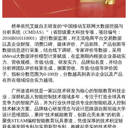
榜单依托艾媒自主研发的“中国移动互联网大数据挖掘与
分析系统（CMDAS）”（省部级重大科技专项，项目编号：
2016B010110001）进行数据监测，对主流电商平台交易数据
以及企业财报、消费口碑、媒体评价、产品矩阵、产品创新等
数据信息进行采集，结合线下调研、专家评价等数据，采用
iiMeval大数据评价模型计算赋值，在监测期内根据企业基础实
力、营收规模、市值/估值、研发实力、品牌知名度，并结合
分析师团队评价核算生成，侧重营收、市值/估值等评价因
子。指标分数范围为0-100分，分数越高则表示企业以及产品
在所在领域综合实力越强。
广州途道科技是一家以技术研发为核心的智能教育科技企
业，深耕机器人智能控制技术领域多年，专注于打造全球具有
竞争力的智能产品，并为行业伙伴提供专业的智能机器人控制
技术解决方案。品牌核心研发理念与设计思路源自斯坦福大学
设计思维团队，秉持“技术赋能教育，创新点亮未来”的初衷，
聚焦STEAM编程智能教育玩具赛道，凭借深厚的技术积淀斩
获多项发明专利与实用新型专利，构建起坚实的技术壁垒。