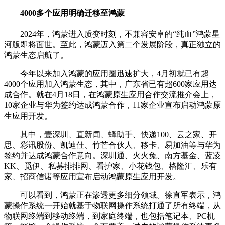
4000多个应用明确迁移至鸿蒙
2024年，鸿蒙进入质变时刻，不兼容安卓的“纯血”鸿蒙星
河版即将面世。至此，鸿蒙迈入第二个发展阶段，真正独立的
鸿蒙生态启航了。
今年以来加入鸿蒙的应用圈迅速扩大，4月初就已有超
4000个应用加入鸿蒙生态，其中，广东省已有超600家应用达
成合作。就在4月18日，在鸿蒙原生应用合作交流推介会上，
10家企业与华为签约达成鸿蒙合作，11家企业宣布启动鸿蒙原
生应用开发。
其中，壹深圳、直新闻、蜂助手、快递100、云之家、开
思、彩讯股份、凯迪仕、竹芒合伙人、移卡、易加油等与华为
签约并达成鸿蒙合作意向。深圳通、火火兔、南方基金、蓝凌
KK、觅伊、私募排排网、看护家、小花钱包、格隆汇、乐有
家、招商信诺等应用宣布启动鸿蒙原生应用开发。
可以看到，鸿蒙正在渗透更多细分领域。徐直军表示，鸿
蒙操作系统一开始就基于物联网操作系统打通了所有终端，从
物联网终端到移动终端，到家庭终端，也包括笔记本、PC机