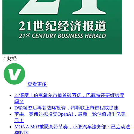
21财经
查看更多
21深度｜伯克希尔市值首破万亿，巴菲特还要继续卖
吗？
D轮融资后再获战略投资，特斯联上市进程或提速
苹果、英伟达拟投资OpenAI，最新一轮估值超千亿美
元！
MONA M03被恶意带节奏，小鹏汽车法务部：已启动法
律程序