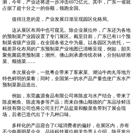
测，今年，产业还将进一步冲击6972亿元。其中，广东一省就
占据了超十分之一的份额，领跑全国。
值得注意的是，产业发展日渐呈现园区化格局。
这从展区布局中也可窥见。除企业展位外，广东还为各地
的预制菜产业园设置了专门展区。截至目前，广东已有11个预
制菜省级产业园，在全国各省之中为最。以各园区为依托，一
幅差异化布局的广东预制菜产业地图已清晰呈现，例如，韶关
聚焦菌菇类预制菜；潮州、佛山则承袭传统衣钵，分别钻研潮
菜、顺德菜……
本次展会中，一批粤企带来了客家菜、潮汕牛肉丸等地方
特色鲜明的菜肴；同时，全国第一的水产品产量也使广东水产
预制菜新品迭出。
例如，东莞鑫源食品有限公司将陈皮与水产结合，带来了
陈皮鲍鱼、陈皮海参等产品；而来自佛山顺德的广东品珍鲜活
科技有限公司也将公司主打产品盆菜和酸菜鱼带到了展会现
场，后者已迭代出了十几种口味。
多样化的产品迎合了C端消费者的偏好，在展区内，亦有
不少电商明星企业。品珍科技展位相关负责人介绍，除开发出