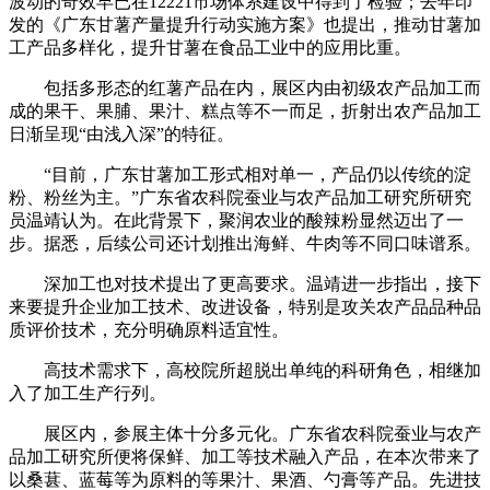
波动的奇效早已在12221市场体系建设中得到了检验；去年印
发的《广东甘薯产量提升行动实施方案》也提出，推动甘薯加
工产品多样化，提升甘薯在食品工业中的应用比重。
包括多形态的红薯产品在内，展区内由初级农产品加工而
成的果干、果脯、果汁、糕点等不一而足，折射出农产品加工
日渐呈现“由浅入深”的特征。
“目前，广东甘薯加工形式相对单一，产品仍以传统的淀
粉、粉丝为主。”广东省农科院蚕业与农产品加工研究所研究
员温靖认为。在此背景下，聚润农业的酸辣粉显然迈出了一
步。据悉，后续公司还计划推出海鲜、牛肉等不同口味谱系。
深加工也对技术提出了更高要求。温靖进一步指出，接下
来要提升企业加工技术、改进设备，特别是攻关农产品品种品
质评价技术，充分明确原料适宜性。
高技术需求下，高校院所超脱出单纯的科研角色，相继加
入了加工生产行列。
展区内，参展主体十分多元化。广东省农科院蚕业与农产
品加工研究所便将保鲜、加工等技术融入产品，在本次带来了
以桑葚、蓝莓等为原料的等果汁、果酒、勺膏等产品。先进技