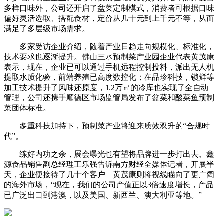
多样口味外，公司还开启了盆菜定制模式，消费者可根据口味
偏好灵活选取、搭配食材，定价从几十元到上千元不等，从而
满足了多层级市场需求。
多家受访企业介绍，随着产业日趋走向规模化、标准化，
技术要求也逐渐提升。佛山三水预制菜产业园企业代表黄茂康
表示，现在，企业已可以通过手机远程控制投料，派出无人机
提取水质化验，前端养殖已高度数控化；在品珍科技，锁鲜等
加工技术提升了风味还原度，1.2万㎡的冷库也实现了全自动
管理，公司还携手顺德区市场监管局发布了盆菜和酸菜鱼预制
菜团体标准。
多重科技加持下，预制菜产业将迎来质效双升的“合规时
代”。
练好内功之余，展会曝光也有望将品牌进一步打出去。鑫
源食品销售副总经理王乐强告诉南方财经全媒体记者，开展半
天，企业便接待了几十个客户；黄茂康则将视线瞄向了更广阔
的海外市场，“现在，我们的公司产值正以3倍速度增长，产品
已广泛出口到港澳，以及美国、新西兰、澳大利亚等地。”