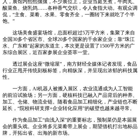
入，展馆内熙熙攘攘，不少展位上，企业当庭烹煮，牛肉丸、
酸菜鱼、烧乳鸽……各种香气交织，令人食指大动。有观众调
侃，“主食、菜肴、水果、零食齐全，一圈转下来就吃了个半
饱。”
这场美食盛宴场馆，总面积超过5万平方米，集聚了来自
全国30多个省区市、全球20多个国家的千余家企业；靠“珠江
水、广东粮”起家的东道主，本次更是设置了1500平方米的广
东综合展区，近百家参展企业荟萃一堂。
透过展会这座“微缩屋”，南方财经全媒体记者发现，食品
行业正甩开传统刻板标签，向精纵深，并呈现出浓郁的科技属
性。
一方面，AI机器人被搬入展区，农业流通成为人工智能
的前沿试验场；另一方面，硬核科技已融入产品背后的种养、
加工、仓储、物流全链。随着食品加工精细化，产业链也不断
延长，“院校科研支撑+企业转化应用”的破壁也越来越寻常。
作为食品加工“由浅入深”的重要标志，预制菜仍是本届展
会的重头戏。企业将多元菜肴带上展会，期望借机打出地标品
牌，开拓出省、出海的新市场。