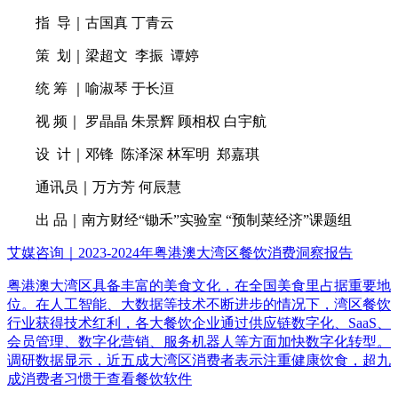
指 导｜古国真 丁青云
策 划｜梁超文 李振 谭婷
统 筹 ｜喻淑琴 于长洹
视 频｜ 罗晶晶 朱景辉 顾相权 白宇航
设 计｜邓锋 陈泽深 林军明 郑嘉琪
通讯员｜万方芳 何辰慧
出 品｜南方财经“锄禾”实验室 “预制菜经济”课题组
艾媒咨询｜2023-2024年粤港澳大湾区餐饮消费洞察报告
粤港澳大湾区具备丰富的美食文化，在全国美食里占据重要地
位。在人工智能、大数据等技术不断进步的情况下，湾区餐饮
行业获得技术红利，各大餐饮企业通过供应链数字化、SaaS、
会员管理、数字化营销、服务机器人等方面加快数字化转型。
调研数据显示，近五成大湾区消费者表示注重健康饮食，超九
成消费者习惯于查看餐饮软件