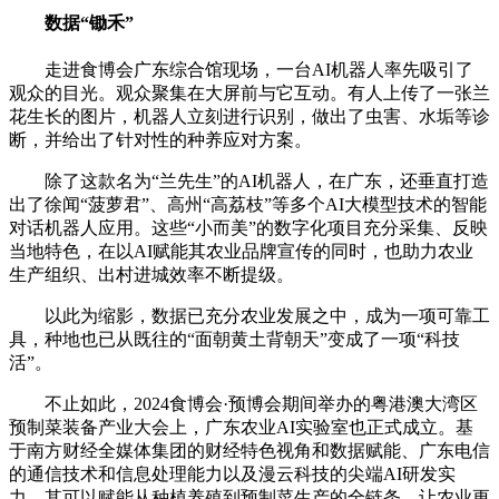
数据“锄禾”
走进食博会广东综合馆现场，一台AI机器人率先吸引了
观众的目光。观众聚集在大屏前与它互动。有人上传了一张兰
花生长的图片，机器人立刻进行识别，做出了虫害、水垢等诊
断，并给出了针对性的种养应对方案。
除了这款名为“兰先生”的AI机器人，在广东，还垂直打造
出了徐闻“菠萝君”、高州“高荔枝”等多个AI大模型技术的智能
对话机器人应用。这些“小而美”的数字化项目充分采集、反映
当地特色，在以AI赋能其农业品牌宣传的同时，也助力农业
生产组织、出村进城效率不断提级。
以此为缩影，数据已充分农业发展之中，成为一项可靠工
具，种地也已从既往的“面朝黄土背朝天”变成了一项“科技
活”。
不止如此，2024食博会·预博会期间举办的粤港澳大湾区
预制菜装备产业大会上，广东农业AI实验室也正式成立。基
于南方财经全媒体集团的财经特色视角和数据赋能、广东电信
的通信技术和信息处理能力以及漫云科技的尖端AI研发实
力，其可以赋能从种植养殖到预制菜生产的全链条，让农业更