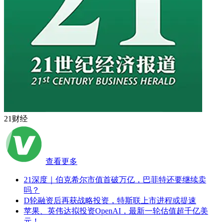
21财经
查看更多
21深度｜伯克希尔市值首破万亿，巴菲特还要继续卖
吗？
D轮融资后再获战略投资，特斯联上市进程或提速
苹果、英伟达拟投资OpenAI，最新一轮估值超千亿美
元！