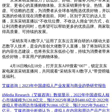
京东采销直播致力于以低价、好物、好服务为用户带来更
便宜、更省心的直播购物体验。京东采销秉持专业、热情、谦
虚、可信赖的态度，为消费者从全球各地甄选优质好物，并以
实惠的价格呈现在消费者面前。同时，区别于其它的达人主
播，京东采销直播以“不收坑位费、不收达人佣金”的方式，在
让利消费者的同时，也希望可以帮助更多的优质品牌、商家取
得高质量、可持续的发展。
“采销东哥AI数字人”运用了京东云言犀自研的AI驱动大姿
态数字人技术，是业内首创大佬数字人直播，除了将加码京东
的内容生态建设，也将夯实京东低价心智，持续为消费者带来
低价好物，丰富用户的购物体验。
4月16日晚6点18分，打开京东APP搜索“007”，锁定京东
家电家居采销直播间，共同观看“采销东哥AI数字人”带货唠嗑
送福利。
艾媒咨询｜2023年中国虚拟人产业发展与商业趋势研究报告
iiMedia Research（艾媒咨询）数据显示，2022年中国虚拟人核
心市场规模为120.8亿元，预计2025年将达到480.6亿元;2022年
虚拟人带动周边市场规模为1866.1亿元，预计2025年为6402.7
亿元。艾媒咨询分析师认为，虚拟人在内容和周边产品产出方