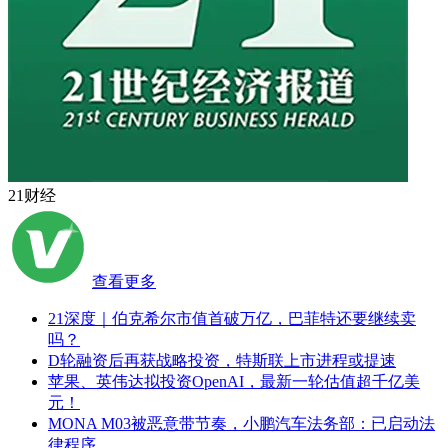
21财经
查看更多
21深度｜伯克希尔市值首破万亿，巴菲特还要继续卖
吗？
D轮融资后再获战略投资，特斯联上市进程或提速
苹果、英伟达拟投资OpenAI，最新一轮估值超千亿美
元！
MONA M03被恶意带节奏，小鹏汽车法务部：已启动法
律程序