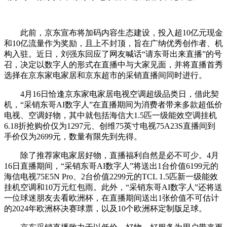
此前，京东宣布将加码内容生态建设，投入超10亿元现金
和10亿流量作为奖励，且上不封顶，旨在广纳优秀创作者、机
构入驻。近日，刘强东回应了网友喊话“请东哥出来直播”的号
召，决定以数字人的形式在直播中与大家见面，并将直播首秀
选择在京东家电家居和京东超市的采销直播间同时进行。
4月16日恰逢京东家电家居电视空调超级品类日，借此契
机，“采销东哥AI数字人”在直播期间为消费者带来多款超低价
电视、空调好物，其中就包括海信大1.5匹一级能效空调挂机
6.18折抢购价仅为1297元、创维75英寸电视75A23S直播间到
手价仅为2699元，数量有限先到先得。
除了推荐家电家居好物，直播福利自然是必不可少。4月
16日直播期间，“采销东哥AI数字人”将送出1台价值6199元的
海信电视75E5N Pro、2台价值2299元的TCL 1.5匹新一级能效
挂机空调和10万元红包雨。此外，“采销东哥AI数字人”还将送
一位球迷朋友去看欧洲杯，在直播期间送出1张价值不可估计
的2024年欧洲杯决赛球票，以及10个欧洲杯定制版足球。