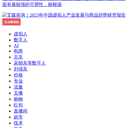
面有着较强的可塑性，能根据
虚拟人
数字人
AI
电商
京东
采销东哥数字人
刘强东
价格
专业
流量
主播
购物
红包
直播间
超市
技术