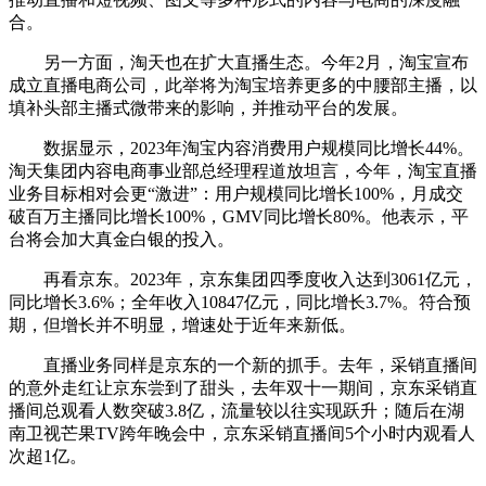
合。
另一方面，淘天也在扩大直播生态。今年2月，淘宝宣布
成立直播电商公司，此举将为淘宝培养更多的中腰部主播，以
填补头部主播式微带来的影响，并推动平台的发展。
数据显示，2023年淘宝内容消费用户规模同比增长44%。
淘天集团内容电商事业部总经理程道放坦言，今年，淘宝直播
业务目标相对会更“激进”：用户规模同比增长100%，月成交
破百万主播同比增长100%，GMV同比增长80%。他表示，平
台将会加大真金白银的投入。
再看京东。2023年，京东集团四季度收入达到3061亿元，
同比增长3.6%；全年收入10847亿元，同比增长3.7%。符合预
期，但增长并不明显，增速处于近年来新低。
直播业务同样是京东的一个新的抓手。去年，采销直播间
的意外走红让京东尝到了甜头，去年双十一期间，京东采销直
播间总观看人数突破3.8亿，流量较以往实现跃升；随后在湖
南卫视芒果TV跨年晚会中，京东采销直播间5个小时内观看人
次超1亿。