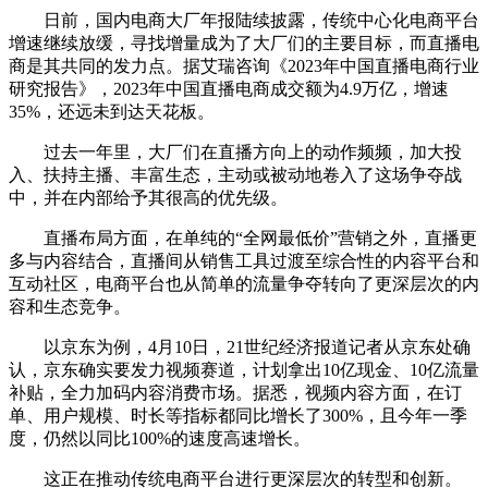
日前，国内电商大厂年报陆续披露，传统中心化电商平台
增速继续放缓，寻找增量成为了大厂们的主要目标，而直播电
商是其共同的发力点。据艾瑞咨询《2023年中国直播电商行业
研究报告》，2023年中国直播电商成交额为4.9万亿，增速
35%，还远未到达天花板。
过去一年里，大厂们在直播方向上的动作频频，加大投
入、扶持主播、丰富生态，主动或被动地卷入了这场争夺战
中，并在内部给予其很高的优先级。
直播布局方面，在单纯的“全网最低价”营销之外，直播更
多与内容结合，直播间从销售工具过渡至综合性的内容平台和
互动社区，电商平台也从简单的流量争夺转向了更深层次的内
容和生态竞争。
以京东为例，4月10日，21世纪经济报道记者从京东处确
认，京东确实要发力视频赛道，计划拿出10亿现金、10亿流量
补贴，全力加码内容消费市场。据悉，视频内容方面，在订
单、用户规模、时长等指标都同比增长了300%，且今年一季
度，仍然以同比100%的速度高速增长。
这正在推动传统电商平台进行更深层次的转型和创新。