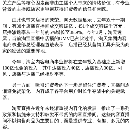
关注产品等核心因素而非由主播个人带来的情绪价值，有专业
背景的主播或店家更容易获得消费者的信任和青睐。
由此也带来店播的繁荣。淘天数据显示，去年双十一期
间，有38个店播直播间成交额破亿，451个成交额破千万元，
店播渗透率从一年前的5%增长至38.9%。今年3月，淘天透
露，当前淘宝直播中店播的GMV已占比过半。淘天集团内容
电商事业部总经理程道放表示，店播已经从营销工具升级为商
家的经营的重要阵地。
今年，淘宝内容电商事业部将在去年投入基础之上新增
100亿现金的投入，其中达播投入40亿，店播投入30亿。可
见，店播与达播已经相对平等。
另一方面，吸引消费者的下一步是留住消费者，直播间逐
渐避免货架化，内容成了各平台用户时长争夺战中的关键武
器。
淘宝直播在近年来逐渐重视内容化的发展，推出了一系列
政策和措施来支持和鼓励不带货的内容直播间。这些内容直播
间不以销售商品为主要目的，而是提供专业、有趣、多元的内
容。