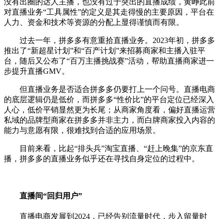
没有出圈的达人主播，也没有过于突出的直播成绩，黄峥此前
对直播业务“工具属性”的定义是其走得慢的主要原因，平台在
人力、资金和技术等资源的分配上显得谨慎而有限。
过去一年，拼多多有意重拾直播业务。2023年初，拼多多
推出了“新超星计划”和“百产计划”来招募商家和主播入驻平
台，随后又公布了“百万主播挑战赛”活动，帮助直播商家进一
步提升直播GMV。
但直播业务是否适合拼多多仍要打上一个问号。直播电商
的底层逻辑仍是低价，而拼多多“性价比”的平台定位已经深入
人心，低价平销显然更为长尾；从商家角度看，偏好直播运营
私域的品牌型商家在拼多多并非主力，而白牌商家投入内容的
能力与意愿有限，很难找到合适的应用场景。
目前来看，比起“排头兵”淘宝直播、“赶上晚集”的京东直
播，拼多多的直播业务似乎还在寻找自身定位的过程中。
直播间“回归用户”
直播电商发展到2024，已经告别流量时代，步入留量时