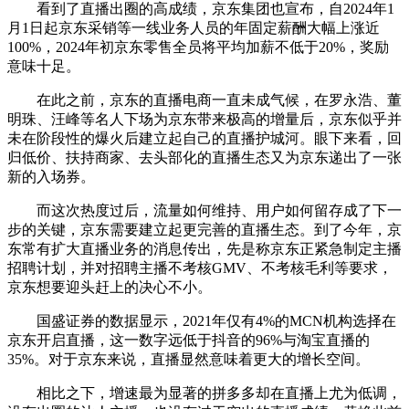
看到了直播出圈的高成绩，京东集团也宣布，自2024年1
月1日起京东采销等一线业务人员的年固定薪酬大幅上涨近
100%，2024年初京东零售全员将平均加薪不低于20%，奖励
意味十足。
在此之前，京东的直播电商一直未成气候，在罗永浩、董
明珠、汪峰等名人下场为京东带来极高的增量后，京东似乎并
未在阶段性的爆火后建立起自己的直播护城河。眼下来看，回
归低价、扶持商家、去头部化的直播生态又为京东递出了一张
新的入场券。
而这次热度过后，流量如何维持、用户如何留存成了下一
步的关键，京东需要建立起更完善的直播生态。到了今年，京
东常有扩大直播业务的消息传出，先是称京东正紧急制定主播
招聘计划，并对招聘主播不考核GMV、不考核毛利等要求，
京东想要迎头赶上的决心不小。
国盛证券的数据显示，2021年仅有4%的MCN机构选择在
京东开启直播，这一数字远低于抖音的96%与淘宝直播的
35%。对于京东来说，直播显然意味着更大的增长空间。
相比之下，增速最为显著的拼多多却在直播上尤为低调，