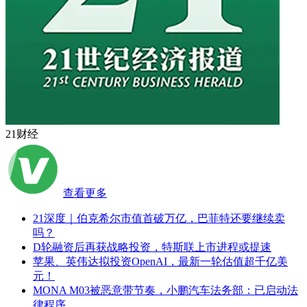
21财经
查看更多
21深度｜伯克希尔市值首破万亿，巴菲特还要继续卖
吗？
D轮融资后再获战略投资，特斯联上市进程或提速
苹果、英伟达拟投资OpenAI，最新一轮估值超千亿美
元！
MONA M03被恶意带节奏，小鹏汽车法务部：已启动法
律程序