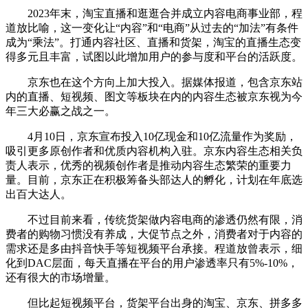
2023年末，淘宝直播和逛逛合并成立内容电商事业部，程
道放比喻，这一变化让“内容”和“电商”从过去的“加法”有条件
成为“乘法”。打通内容社区、直播和货架，淘宝的直播生态变
得多元且丰富，试图以此增加用户的参与度和平台的活跃度。
京东也在这个方向上加大投入。据媒体报道，包含京东站
内的直播、短视频、图文等板块在内的内容生态被京东视为今
年三大必赢之战之一。
4月10日，京东宣布投入10亿现金和10亿流量作为奖励，
吸引更多原创作者和优质内容机构入驻。京东内容生态相关负
责人表示，优秀的视频创作者是推动内容生态繁荣的重要力
量。目前，京东正在积极筹备头部达人的孵化，计划在年底选
出百大达人。
不过目前来看，传统货架做内容电商的渗透仍然有限，消
费者的购物习惯没有养成，大促节点之外，消费者对于内容的
需求还是多由抖音快手等短视频平台承接。程道放曾表示，细
化到DAC层面，每天直播在平台的用户渗透率只有5%-10%，
还有很大的市场增量。
但比起短视频平台，货架平台出身的淘宝、京东、拼多多