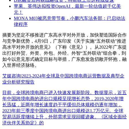
D轮融资后再获战略投资，特斯联上市进程或提速
苹果、英伟达拟投资OpenAI，最新一轮估值超千亿美
元！
MONA M03被恶意带节奏，小鹏汽车法务部：已启动法
律程序
摘要
为坚定不移推进广东高水平对外开放，加快塑造国际合作
与竞争新优势，4月9日，广东印发《关于实施“五外联动”推进
高水平对外开放的意见》（下称《意见》）。从2022年广东提
出打好外贸、外资、外包、外经、外智“五外联动”组合拳，到
如今以意见形式确定目标与举措，广东愈发急切敞开怀抱，融
入世界经济脉络。
艾媒咨询|2023-2024年全球及中国跨境电商运营数据及典型企
业分析研究报告
目前，全球跨境电商已进入快速发展新阶段。数据显示，近五
年中国跨境电商的进出口规模呈现增长态势，2019-2020年增
长迅猛，近两年增长速度趋于平缓但总体规模仍逐年增加，
2023年前三季度中国跨境电商进出口规模达1.7万亿元。全球
贸易活跃度继续上升，外部需求呈现回暖迹象。《区域全面经
济伙伴关系协定》的