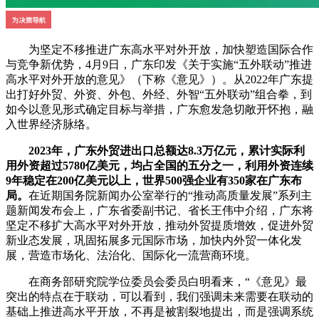
为坚定不移推进广东高水平对外开放，加快塑造国际合作
与竞争新优势，4月9日，广东印发《关于实施“五外联动”推进
高水平对外开放的意见》（下称《意见》）。从2022年广东提
出打好外贸、外资、外包、外经、外智“五外联动”组合拳，到
如今以意见形式确定目标与举措，广东愈发急切敞开怀抱，融
入世界经济脉络。
2023年，广东外贸进出口总额达8.3万亿元，累计实际利
用外资超过5780亿美元，均占全国的五分之一，利用外资连续
9年稳定在200亿美元以上，世界500强企业有350家在广东布
局。
在近期国务院新闻办公室举行的“推动高质量发展”系列主
题新闻发布会上，广东省委副书记、省长王伟中介绍，广东将
坚定不移扩大高水平对外开放，推动外贸提质增效，促进外贸
新业态发展，巩固拓展多元国际市场，加快内外贸一体化发
展，营造市场化、法治化、国际化一流营商环境。
在商务部研究院学位委员会委员白明看来，“《意见》最
突出的特点在于联动，可以看到，我们强调未来需要在联动的
基础上推进高水平开放，不再是被割裂地提出，而是强调系统