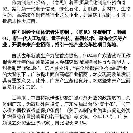
作为制造业强省，《意见》着重强调强化制造业招商引
资。紧盯新一代电子信息、绿色石化、新能源、新材料、生物
医药、高端装备制造等行业龙头企业，开展链主招商，引进一
批标志性大项目。
南方财经全媒体记者注意到，《意见》还提到了，围绕
6G、新一代人工智能、量子科技、基因技术、深海空天等产
业，开展未来产业招商，招引一批产业变革性项目落地。
自从去年新质生产力被首次提出，2024年广东省政府工作
报告与开年的高质量发展大会都突出强调增强科技创新能力，
积极制定“路线图”。陈万灵介绍，“在全球都在争抢高端产业
的大背景下，广东提出面向高端产业招商，对实现高质量发展
具有重要意义，此外，广东产业基础良好，对这些未来产业而
言是有吸引力的。”
近年来，中国持续传递积极加强对外开放的政策取向，具
体到广东，为鼓励外商投资，广东先后出台“外资十条”、《广
东省外商投资权益保护条例》《关于以制造业为重点促进外资
扩增量稳存量提质量的若干措施》等政策。今年1-2月，广东
新设立外资企业2982家，同比增长38.1%。