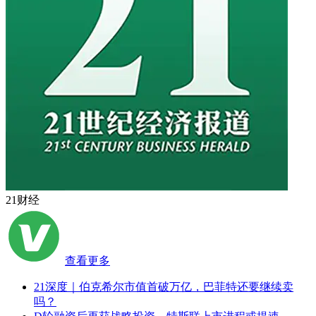
21财经
查看更多
21深度｜伯克希尔市值首破万亿，巴菲特还要继续卖
吗？