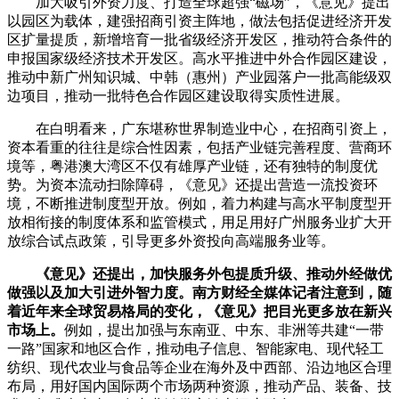
加大吸引外资力度、打造全球超强“磁场”，《意见》提出
以园区为载体，建强招商引资主阵地，做法包括促进经济开发
区扩量提质，新增培育一批省级经济开发区，推动符合条件的
申报国家级经济技术开发区。高水平推进中外合作园区建设，
推动中新广州知识城、中韩（惠州）产业园落户一批高能级双
边项目，推动一批特色合作园区建设取得实质性进展。
在白明看来，广东堪称世界制造业中心，在招商引资上，
资本看重的往往是综合性因素，包括产业链完善程度、营商环
境等，粤港澳大湾区不仅有雄厚产业链，还有独特的制度优
势。为资本流动扫除障碍，《意见》还提出营造一流投资环
境，不断推进制度型开放。例如，着力构建与高水平制度型开
放相衔接的制度体系和监管模式，用足用好广州服务业扩大开
放综合试点政策，引导更多外资投向高端服务业等。
《意见》还提出，加快服务外包提质升级、推动外经做优
做强以及加大引进外智力度。南方财经全媒体记者注意到，随
着近年来全球贸易格局的变化，《意见》把目光更多放在新兴
市场上。
例如，提出加强与东南亚、中东、非洲等共建“一带
一路”国家和地区合作，推动电子信息、智能家电、现代轻工
纺织、现代农业与食品等企业在海外及中西部、沿边地区合理
布局，用好国内国际两个市场两种资源，推动产品、装备、技