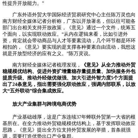
性提升开放能力。”
广东外语外贸大学国际经济贸易研究中心主任陈万灵也向
南方财经全媒体记者分析称，广东以开放著名，但以往可能各
部门出台相关支持开放政策，《意见》通过一个文件，统筹五
个面向，以实现联动效应。“从内在逻辑来看，比如引进外
资，肯定就会带动商品与人才等要素流动，几个环节都是环环
相扣的，《意见》要实现的是支撑各种要素自由流动，我想这
就是开放型经济的应有之义。”陈万灵说。
南方财经全媒体记者梳理发现，
《意见》从全力推动外贸
稳规模优结构、促进外资扩增量稳存量提质量、加快服务外包
提质升级、推动外经做优做强、加大引进外智力度5个方面提
出了24条意见，指出需要强化联动效应，强调内部联系，以放
大“五外联动”综合集成效应。
放大产业集群与跨境电商优势
产业基础雄厚，这是广东连续37年蝉联外贸第一大省的根
基所在。在全力推动外贸稳规模优结构上，基于发挥联动效应
思路，《意见》提出全方位支持外贸发展的举措，首条就强
调，需要打造优势出口产业集群。