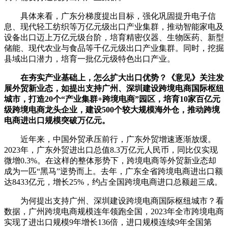
具体来看，广东分梯度提出目标，强化巩固提升电子信
息、现代轻工纺织等万亿元级出口产业集群，推动智能家电及
设备出口迈上万亿元级台阶，培育精密仪器、生物医药、新型
储能、现代农业与食品等千亿元级出口产业集群。同时，挖掘
县域出口潜力，培育一批亿元级特色出口产业。
在夯实产业基础上，怎么扩大出口优势？《意见》关注发
展外贸新业态，如提出支持广州、深圳建设跨境电商国际枢纽
城市，打造20个“产业集群+跨境电商”园区，培育10家百亿元
级跨境电商龙头企业，建设500个较大规模海外仓，推动跨境
电商进出口规模突破万亿元。
近年来，中国外贸承压前行，广东外贸增速逐渐放缓。
2023年，广东外贸进出口总值8.3万亿元人民币，同比仅实现
微增0.3%。在这样的整体形势下，跨境电商等外贸新业态却
成为一匹“黑马”逆势而上。去年，广东全省跨境电商进出口额
达8433亿元，增长25%，约占全国跨境电商进口总额超三成。
为何提出支持广州、深圳建设跨境电商国际枢纽城市？看
数据，广州跨境电商规模连年领跑全国，2023年全市跨境电商
实现了进出口规模9年增长136倍，进口规模连续9年全国第