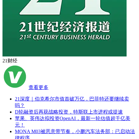
21财经
查看更多
21深度｜伯克希尔市值首破万亿，巴菲特还要继续卖
吗？
D轮融资后再获战略投资，特斯联上市进程或提速
苹果、英伟达拟投资OpenAI，最新一轮估值超千亿美
元！
MONA M03被恶意带节奏，小鹏汽车法务部：已启动法
律程序