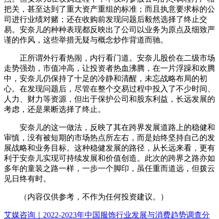
把关，甚至达到了重大资产重组的标准；而且执意要求标的公
司进行业绩对赌；还在收购前发现问题后毅然选择了终止交
易。安奈儿的种种表现都反映出了公司以业务为原点及细致严
谨的作风，这些举措无疑与概念炒作背道而驰。
正所谓外行看热闹，内行看门道。安奈儿股价在二级市场
走势强劲，市值冲高，让投资者热血沸腾，在一片浮躁和欢腾
中，安奈儿仍保持了十足的冷静和清醒，未忘战略布局的初
心。在发现问题后，尽管在整个交易过程中投入了不少时间、
人力、财力等资源，但出于保护公司和股东利益，长远发展的
考虑，还是果断选择了终止。
安奈儿的这一做法，反映了其在跨界发展道路上的稳健和
审慎，没有被短期的市场热点所左右，而是始终坚持自己的发
展战略和业务目标。这种稳健发展的路径，从长远来看，更有
利于安奈儿实现可持续发展和价值创造。此次的跨界之路亦如
多年的童装之路一样，一步一个脚印，虽任重而道远，但拨云
见日终有时。
（内容仅供参考，不作为任何投资建议。）
艾媒咨询｜2022-2023年中国服饰行业发展与消费趋势调查分