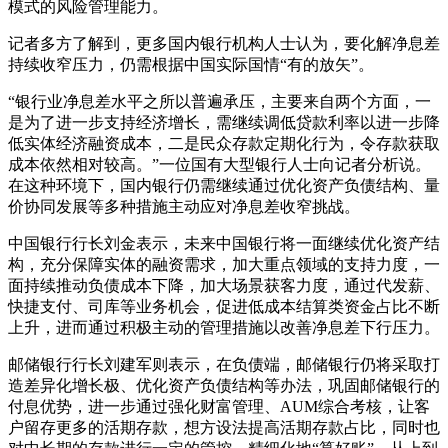
模式的风险管理能力。
记者多方了解到，更多国内银行机构人士认为，要化解净息差
持续收窄压力，仍需根据中国实际国情“有的放矢”。
“银行业净息差水平之所以普遍承压，主要来自两个方面，一
是为了进一步支持经济增长，需继续调低贷款利率以进一步降
低实体经济融资成本，二是民众存款定期化行为，令存款获取
成本依然相对较高。”一位国有大型银行人士向记者分析说。
在这种环境下，国内银行仍需继续通过优化资产负债结构、量
价协同发展等多种措施主动应对净息差收窄挑战。
中国银行行长刘金表示，未来中国银行将一面继续优化资产结
构，充分保障实体的融资需求，加大重点领域的支持力度，一
面持续推动负债成本下降，加大场景获客力度，通过代发薪、
快捷支付、司库等业务机会，促进低成本结算类资金占比不断
上升，进而通过积极主动的管理措施以改善净息差下行压力。
邮储银行行长刘建军则表示，在负债端，邮储银行仍将采取打
造差异化增长极、优化资产负债结构等办法，巩固邮储银行的
付息优势，进一步通过强化财富管理、AUM综合考核，让客
户留存更多的活期存款，想方设法提高活期存款占比，同时也