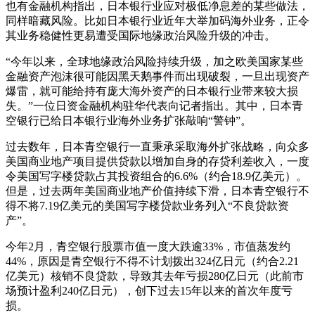
也有金融机构指出，日本银行业应对极低净息差的某些做法，
同样暗藏风险。比如日本银行业近年大举加码海外业务，正令
其业务稳健性更易遭受国际地缘政治风险升级的冲击。
“今年以来，全球地缘政治风险持续升级，加之欧美国家某些
金融资产泡沫很可能因黑天鹅事件而出现破裂，一旦出现资产
爆雷，就可能给持有庞大海外资产的日本银行业带来较大损
失。”一位日资金融机构驻华代表向记者指出。其中，日本青
空银行已给日本银行业海外业务扩张敲响“警钟”。
过去数年，日本青空银行一直秉承采取海外扩张战略，向众多
美国商业地产项目提供贷款以增加自身的存贷利差收入，一度
令美国写字楼贷款占其投资组合的6.6%（约合18.9亿美元）。
但是，过去两年美国商业地产价值持续下滑，日本青空银行不
得不将7.19亿美元的美国写字楼贷款业务列入“不良贷款资
产”。
今年2月，青空银行股票市值一度大跌逾33%，市值蒸发约
44%，原因是青空银行不得不计划拨出324亿日元（约合2.21
亿美元）核销不良贷款，导致其去年亏损280亿日元（此前市
场预计盈利240亿日元），创下过去15年以来的首次年度亏
损。