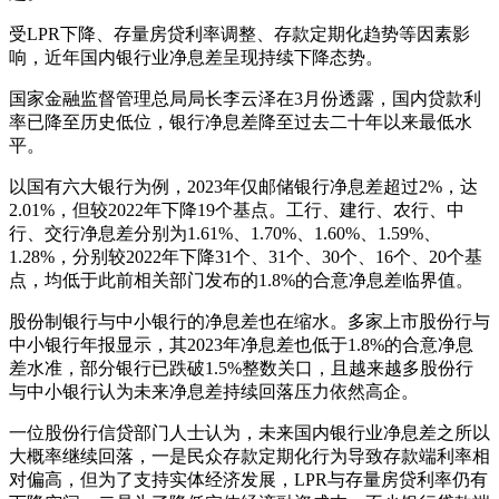
受LPR下降、存量房贷利率调整、存款定期化趋势等因素影
响，近年国内银行业净息差呈现持续下降态势。
国家金融监督管理总局局长李云泽在3月份透露，国内贷款利
率已降至历史低位，银行净息差降至过去二十年以来最低水
平。
以国有六大银行为例，2023年仅邮储银行净息差超过2%，达
2.01%，但较2022年下降19个基点。工行、建行、农行、中
行、交行净息差分别为1.61%、1.70%、1.60%、1.59%、
1.28%，分别较2022年下降31个、31个、30个、16个、20个基
点，均低于此前相关部门发布的1.8%的合意净息差临界值。
股份制银行与中小银行的净息差也在缩水。多家上市股份行与
中小银行年报显示，其2023年净息差也低于1.8%的合意净息
差水准，部分银行已跌破1.5%整数关口，且越来越多股份行
与中小银行认为未来净息差持续回落压力依然高企。
一位股份行信贷部门人士认为，未来国内银行业净息差之所以
大概率继续回落，一是民众存款定期化行为导致存款端利率相
对偏高，但为了支持实体经济发展，LPR与存量房贷利率仍有