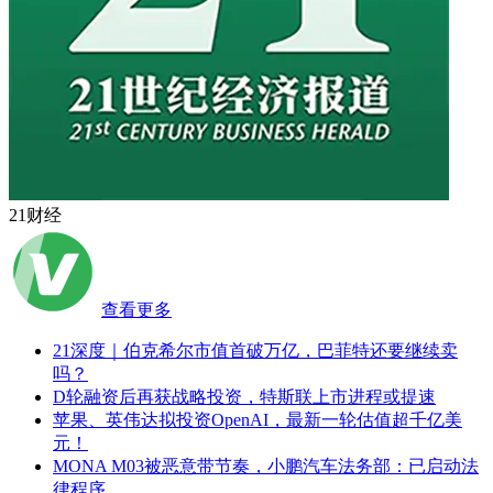
21财经
查看更多
21深度｜伯克希尔市值首破万亿，巴菲特还要继续卖
吗？
D轮融资后再获战略投资，特斯联上市进程或提速
苹果、英伟达拟投资OpenAI，最新一轮估值超千亿美
元！
MONA M03被恶意带节奏，小鹏汽车法务部：已启动法
律程序