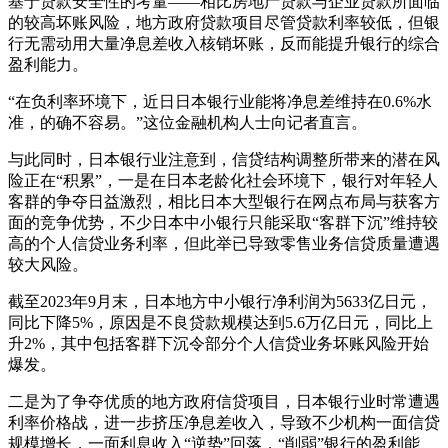
基于贷款安全性的考量——相比房地产贷款与企业贷款所面临
的较高坏账风险，地方政府贷款项目尽管贷款利率较低，但银
行无需动用大量净息差收入核销坏账，反而能提升银行的综合
盈利能力。
“在负利率环境下，近日日本银行业能将净息差维持在0.6%水
准，的确不容易。”这位金融机构人士向记者直言。
与此同时，日本银行业注意到，信贷结构调整所带来的潜在风
险正在“积累”，一是在日本老龄化社会环境下，银行对年轻人
客群的争夺日益激烈，相比日本大型银行在网点布局与获客方
面的竞争优势，不少日本中小银行只能采取“客群下沉”维持较
高的个人信贷业务利率，但此举已导致零售业务信贷质量遭遇
较大风险。
截至2023年9月末，日本地方中小银行净利润为5633亿日元，
同比下降5%，原因是不良贷款规模达到5.6万亿日元，同比上
升2%，其中包括客群下沉令部分个人信贷业务坏账风险开始
爆发。
二是为了争夺优质的地方政府信贷项目，日本银行业时常遭遇
利率价格战，进一步挤压净息差收入，导致不少机构一面信贷
规模增长，一面利息收入“逆势”回落，“削弱”银行的盈利能