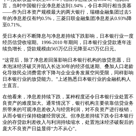
言，当时中国银行业净息差达到1.94%，令日本同行相当羡慕
——作为日本资产规模最大的两大银行，瑞穗金融集团过去5
年的净息差仅有约0.5%，三菱日联金融集团净息差从0.93%降
至0.71%。
受日本央行不断降息与净息差持续下跌影响，日本银行业一度
经历信贷收缩期。1996-2010 年期间，日本银行业贷款逐年连
续负增长，贷款规模由565万亿日元降至425万亿日元。
“这背后，除了净息差回落影响日本银行机构的放贷意愿，日
本泡沫经济破灭并陷入长达30年的经济低迷期、叠加人口老龄
化导致民众消费需求下降与企业业务发展空间受限，同样影响
日本银行业的放贷能力。”上述熟悉日本银行业的金融机构人
士直言。
在他看来，净息差持续下跌，某种程度还令日本银行业处置不
良资产的难度加大。通常情况下，银行机构主要依靠信贷业务
所带来的可观净息差收入与经营利润，对不良资产进行核销，
从而令银行保持稳健经营状况。但净息差持续下跌令日本银行
业的存贷款利差收入与利润持续缩水，处置泡沫经济破裂后的
庞大不良资产日益显得“力不从心”。