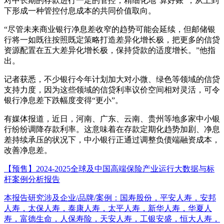
对中长期的存款进行一定的管控，精细化地“算好账”，从上到
下形成一种管控付息成本的共同价值取向。
“尽管未来商业银行净息差收窄的趋势可能会延续，但邮储银
行将一如既往按照既定策略打造差异化增长极，把更多的信贷
资源配置在五大差异化增长极，保持贷款的适度增长。”他指
出。
记者获悉，不少银行今年计划加大对小微、绿色等领域的信贷
支持力度，因为这些领域的信贷利率议价空间相对灵活，可令
银行净息差下跌幅度变得“更小”。
有媒体报道，近日，河南、广东、云南、贵州等地多家中小银
行纷纷调降存款利率。这意味着在存款定期化趋势加剧、净息
差持续承压的状况下，中小银行正通过调整负债端融资成本，
改善净息差。
【预售】2024-2025全球及中国高端保险产业运行大数据与标
杆案例分析报告
本报告研究涉及企业/品牌/案例：国寿股份，平安人寿，安邦
人寿，太保人寿，泰康人寿，太平人寿，新华人寿，华夏人
寿，富德生命，人保寿险，天安人寿，工银安盛，恒大人寿，