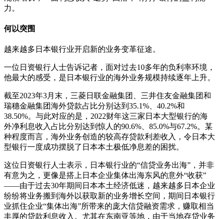
力。
何以突围
越来越多日本银行业开启新的业务变革征途。
一位日资银行人士告诉记者，面对过去10多年的负利率环境，
他最大的感受，是日本银行业的海外业务规模持续逐年上升。
截至2023年3月末，三菱日联金融集团、三井住友金融集团和
瑞穗金融集团海外贷款占比分别达到35.1%、40.2%和
38.50%。与此对应的是，2022财年这三家日本大型银行的海
外净利息收入占比分别达到惊人的90.6%、85.0%与67.2%。某
种程度而言，海外业务创造的较高存贷款利差收入，令日本大
型银行一度成功摆脱了日本本土极低净息差的困扰。
这位日资银行人士表示，日本银行业的“信贷业务出海”，并非
有意为之，更像是搭上日本企业集体出海东风的意外“收获”
——由于过去30年期间日本本土经济低迷，越来越多日本企业
纷纷将业务搬到海外以获取新的业务增长空间，期间日本银行
业抓住企业“集体出海”所带来的庞大信贷融资需求，赚取相当
丰厚的贷款利息收入。尤其在东南亚等地，由于当地存贷业务