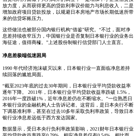
放力度，从而获得更高的贷款利率议价能力与利息收入，二是
增加政府项目贷款投放，以规避日本房地产市场长期低迷所带
来的信贷坏账压力。
这些做法也被部分国内银行机构“借鉴”研究。“不过，面对净
息差持续收窄压力，中国银行业是否复制日本银行业的业务出
海征途，值得商榷。”上述股份制银行信贷部门人士直言。
净息差极端低迷困局
1990 年代经济泡沫破灭以来，日本银行业一直面临净息差持
续回落的尴尬局面。
“截至2023年底的过去30年期间，日本银行业平均贷款收益率
逐年下降。 2011年，日本银行业平均贷款收益率跌破 1.5%，
2016年一度跌破1%，近年净息差仍在不断缩水。”一位熟悉日
本银行业的金融机构人士告诉记者。这背后，是日本央行不断
下调基准利率，甚至在过去10多年采取负利率政策，导致日本
银行业净息差远低于西方发达国家。
数据显示，受日本央行负利率政策影响，2021财年日本银行业
平均贷款收益率跌至0.79%，相应净息差仅有0.54%。相比而