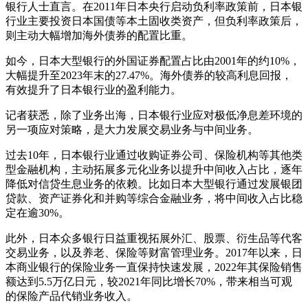
银行人士直言。在2011年日本央行启动负利率政策前，日本银
行业主要投资日本国债等本土固收类资产，但负利率政策后，
则主动大幅增加海外债券的配置比重。
如今，日本大型银行的外国证券配置占比由2001年的约10%，
大幅提升至2023年末的27.47%。海外债券的较高利息回报，
有效提升了日本银行业的盈利能力。
记者获悉，除了业务出海，日本银行业应对极低净息差环境的
另一项应对策略，是大力发展交易业务与中间业务。
过去10年，日本银行业通过收购证券公司、保险机构等其他类
型金融机构，主动拓展多元化业务以提升中间收入占比，逐年
降低对信贷生息业务的依赖。比如日本大型银行通过发展银团
贷款、资产证券化和并购等综合金融业务，将中间收入占比稳
定在逾30%。
此外，日本众多银行日益重视拓展外汇、股票、衍生品等代客
交易业务，以及养老、保险等财富管理业务。2017年以来，日
本商业银行的保险业务一直保持快速发展，2022年其保险销售
额达到5.5万亿日元，较2021年同比增长70%，带来相当可观
的保险产品代销业务收入。