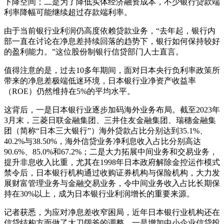
下降空间；二是为了降低实体经济融资成本，不少银行贷款端
利率降幅可能继续超过存款端利率。
由于当前银行业利润仍高度依赖贷款业务，“去年起，银行内
部一直在讨论在净息差持续回落的趋势下，银行如何保持较好
的盈利能力。”这位股份制银行信贷部门人士直言。
值得注意的是，过去10多年期间，面对日本央行负利率政策所
带来的净息差极端低迷环境，日本银行业净资产收益率
（ROE）仍然维持在5%的平均水平。
这背后，一是日本银行业逐步加码海外业务布局。截至2023年
3月末，三菱日联金融集团、三井住友金融集团、瑞穗金融集
团（简称“日本三大银行”）海外贷款占比分别达到35.1%、
40.2%与38.50%，海外信贷业务净利息收入占比分别高达
90.6%、85.0%和67.2%；二是大力拓展中间业务和交易业务，
提升非息收入比重，尤其在1998年日本政府解除金控运作模式
禁令后，日本银行机构通过收购证券机构与保险机构，大力发
展财富管理业务与金融交易业务，令中间业务收入占比长期保
持在30%以上，成为日本银行业利润增长的重要来源。
记者获悉，为应对净息差收窄困局，近年日本银行业机构还在
信贷结构方面做了大刀阔斧的调整，一是增加中小企业信贷投