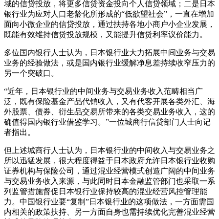
域的信贷投放，将更多信贷资金投向个人信贷领域；二是日本
银行业为应对人口老龄化所形成的“低欲望社会”，一直在增加
面向小微企业的信贷投放，通过扶持各地小商户小企业发展，
既能有效维持信贷投放规模，又能提升信贷利率议价能力。
多位国内银行人士认为，日本银行业大力拓展中间业务与交易
业务的经验做法，或是国内银行业缓解净息差持续收窄压力的
另一个突破口。
“近年，日本银行业的中间业务与交易业务收入范畴相当广
泛，既有保险基金产品代销收入，又有代客开展各类外汇、海
外股票、债券、衍生品交易所带来的各类交易业务收入，这的
确值得国内银行业借鉴学习。”一位城商行信贷部门人士向记
者指出。
但上述城商行人士认为，日本银行业的中间收入与交易业务之
所以迅猛发展，很大程度得益于日本政府允许日本银行业收购
证券机构与保险公司，通过混业经营模式创造广阔的中间业务
与交易业务收入来源，与此同时日本金融监管部门也采取一系
列监管措施督促日本银行业保持较高的混业经营风控管理能
力。中国银行业要“复制”日本银行业的这项做法，一方面需国
内相关的政策扶持、另一方面自身也需持续优化完善混业经营