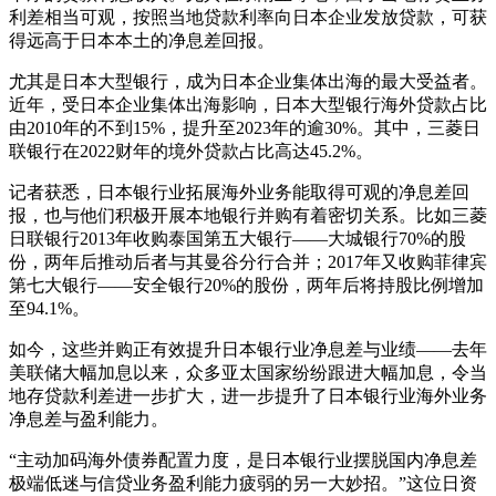
利差相当可观，按照当地贷款利率向日本企业发放贷款，可获
得远高于日本本土的净息差回报。
尤其是日本大型银行，成为日本企业集体出海的最大受益者。
近年，受日本企业集体出海影响，日本大型银行海外贷款占比
由2010年的不到15%，提升至2023年的逾30%。其中，三菱日
联银行在2022财年的境外贷款占比高达45.2%。
记者获悉，日本银行业拓展海外业务能取得可观的净息差回
报，也与他们积极开展本地银行并购有着密切关系。比如三菱
日联银行2013年收购泰国第五大银行——大城银行70%的股
份，两年后推动后者与其曼谷分行合并；2017年又收购菲律宾
第七大银行——安全银行20%的股份，两年后将持股比例增加
至94.1%。
如今，这些并购正有效提升日本银行业净息差与业绩——去年
美联储大幅加息以来，众多亚太国家纷纷跟进大幅加息，令当
地存贷款利差进一步扩大，进一步提升了日本银行业海外业务
净息差与盈利能力。
“主动加码海外债券配置力度，是日本银行业摆脱国内净息差
极端低迷与信贷业务盈利能力疲弱的另一大妙招。”这位日资