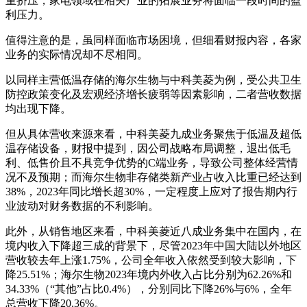
重挤压，家电领域在相关产业的拓展业务将面临一段时间的盈
利压力。
值得注意的是，虽同样面临市场困境，但细看财报内容，各家
业务的实际情况却不尽相同。
以同样主营低温存储的海尔生物与中科美菱为例，受公共卫生
防控政策变化及宏观经济增长疲弱等因素影响，二者营收数据
均出现下降。
但从具体营收来源来看，中科美菱九成业务聚焦于低温及超低
温存储设备，财报中提到，因公司战略布局调整，退出低毛
利、低售价且不具竞争优势的C端业务，导致公司整体经营情
况不及预期；而海尔生物非存储类新产业占收入比重已经达到
38%，2023年同比增长超30%，一定程度上应对了报告期内行
业波动对财务数据的不利影响。
此外，从销售地区来看，中科美菱近八成业务集中在国内，在
境内收入下降超三成的背景下，尽管2023年中国大陆以外地区
营收较去年上涨1.75%，公司全年收入依然受到较大影响，下
降25.51%；海尔生物2023年境内外收入占比分别为62.26%和
34.33%（“其他”占比0.4%），分别同比下降26%与6%，全年
总营收下降20.36%。