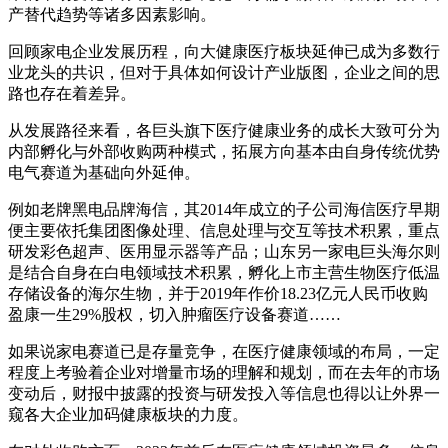
产替代趋势等诸多因素影响。
回顾家电企业发展历程，向大健康医疗板块延伸已成为多数行
业龙头的共识，但对于具体如何设计产业版图，企业之间的思
路也存在着差异。
从发展路径来看，各巨头旗下医疗健康业务的成长大致可分为
内部孵化与外部收购两种模式，拓展方向基本由自身传统优势
电气赛道为基础向外延伸。
例如老牌黑电品牌海信，其2014年成立的子公司海信医疗早期
便主要依托集团图像处理、信息处理与交互等技术积累，重点
研发彩色超声、医用显示器等产品；山东另一家电巨头海尔则
是结合自身在白电领域技术积累，孵化上市主营生物医疗低温
存储设备的海尔生物，并于2019年作价18.23亿元人民币收购
盈康一生29%股权，切入肿瘤医疗设备赛道……
如果说家电赛道已是存量竞争，在医疗健康领域的布局，一定
程度上考验着企业对增量市场的理解和规划，而在去年的市场
变动后，财报中披露的投资与研发投入等信息也得以让外界一
窥各大企业加码健康板块的力度。