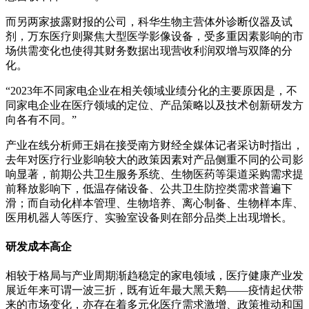
而另两家披露财报的公司，科华生物主营体外诊断仪器及试
剂，万东医疗则聚焦大型医学影像设备，受多重因素影响的市
场供需变化也使得其财务数据出现营收利润双增与双降的分
化。
“2023年不同家电企业在相关领域业绩分化的主要原因是，不
同家电企业在医疗领域的定位、产品策略以及技术创新研发方
向各有不同。”
产业在线分析师王娟在接受南方财经全媒体记者采访时指出，
去年对医疗行业影响较大的政策因素对产品侧重不同的公司影
响显著，前期公共卫生服务系统、生物医药等渠道采购需求提
前释放影响下，低温存储设备、公共卫生防控类需求普遍下
滑；而自动化样本管理、生物培养、离心制备、生物样本库、
医用机器人等医疗、实验室设备则在部分品类上出现增长。
研发成本高企
相较于格局与产业周期渐趋稳定的家电领域，医疗健康产业发
展近年来可谓一波三折，既有近年最大黑天鹅——疫情起伏带
来的市场变化，亦存在着多元化医疗需求激增、政策推动和国