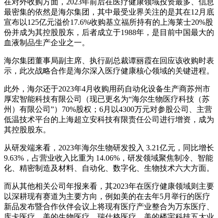
在对外收购方面，2023年前后在医疗健康领域投资最多、信息
最密集的依然是海尔集团，其中最受业界关注的是其在12月底
宣布以125亿元溢价17.6%收购基立福所持有的上海莱士20%股
份并成为其控股股东，后者成立于1988年，是目前中国最大的
血液制品生产企业之一。
海尔集团董事局副主席、执行副总裁谭丽霞在回应该收购时表
示，此次战略合作是海尔深入医疗健康核心领域的关键进程。
此外，海尔还于2023年4月收购用药自动化设备生产商苏州市
厚宏智能科技有限公司（现已更名为“海尔生物医疗科技（苏
州）有限公司”）70%股权；6月以4300万元对参股公司、主营
低温技术平台的上海超立安科技有限责任公司进行增资，成为
其控股股东。
从研发端来看，2023年海尔生物研发投入 3.21亿元，同比增长
9.63%，占营业收入比重为 14.06%，研发领域聚焦制冷、智能
化、精密制造及材料、自动化、数字化、生物技术六大方面。
而从其他相关公司年报来看，其2023年在医疗健康领域则主要
以深耕现有赛道为主要方向，例如美的在去年5月举行的医疗
新品发布暨合作伙伴会议上将现有医疗产业整合为万东医疗、
库卡医疗、美的生物医疗、瑞仕格医疗、美的楼宇科技五大业