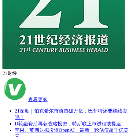
21财经
查看更多
21深度｜伯克希尔市值首破万亿，巴菲特还要继续卖
吗？
D轮融资后再获战略投资，特斯联上市进程或提速
苹果、英伟达拟投资OpenAI，最新一轮估值超千亿美
元！