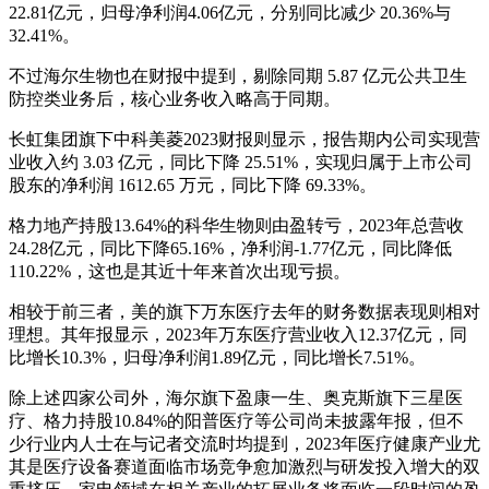
22.81亿元，归母净利润4.06亿元，分别同比减少 20.36%与
32.41%。
不过海尔生物也在财报中提到，剔除同期 5.87 亿元公共卫生
防控类业务后，核心业务收入略高于同期。
长虹集团旗下中科美菱2023财报则显示，报告期内公司实现营
业收入约 3.03 亿元，同比下降 25.51%，实现归属于上市公司
股东的净利润 1612.65 万元，同比下降 69.33%。
格力地产持股13.64%的科华生物则由盈转亏，2023年总营收
24.28亿元，同比下降65.16%，净利润-1.77亿元，同比降低
110.22%，这也是其近十年来首次出现亏损。
相较于前三者，美的旗下万东医疗去年的财务数据表现则相对
理想。其年报显示，2023年万东医疗营业收入12.37亿元，同
比增长10.3%，归母净利润1.89亿元，同比增长7.51%。
除上述四家公司外，海尔旗下盈康一生、奥克斯旗下三星医
疗、格力持股10.84%的阳普医疗等公司尚未披露年报，但不
少行业内人士在与记者交流时均提到，2023年医疗健康产业尤
其是医疗设备赛道面临市场竞争愈加激烈与研发投入增大的双