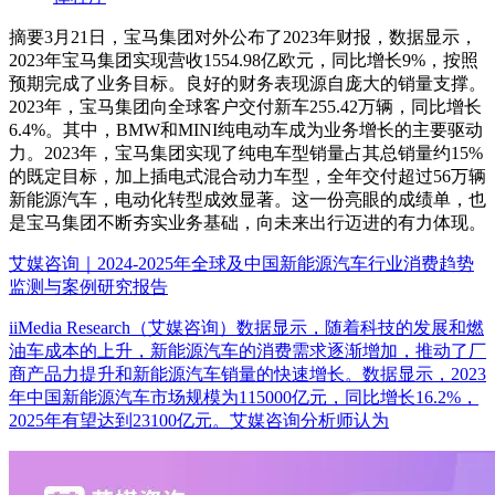
摘要
3月21日，宝马集团对外公布了2023年财报，数据显示，
2023年宝马集团实现营收1554.98亿欧元，同比增长9%，按照
预期完成了业务目标。良好的财务表现源自庞大的销量支撑。
2023年，宝马集团向全球客户交付新车255.42万辆，同比增长
6.4%。其中，BMW和MINI纯电动车成为业务增长的主要驱动
力。2023年，宝马集团实现了纯电车型销量占其总销量约15%
的既定目标，加上插电式混合动力车型，全年交付超过56万辆
新能源汽车，电动化转型成效显著。这一份亮眼的成绩单，也
是宝马集团不断夯实业务基础，向未来出行迈进的有力体现。
艾媒咨询｜2024-2025年全球及中国新能源汽车行业消费趋势
监测与案例研究报告
iiMedia Research（艾媒咨询）数据显示，随着科技的发展和燃
油车成本的上升，新能源汽车的消费需求逐渐增加，推动了厂
商产品力提升和新能源汽车销量的快速增长。数据显示，2023
年中国新能源汽车市场规模为115000亿元，同比增长16.2%，
2025年有望达到23100亿元。艾媒咨询分析师认为