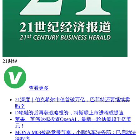
21财经
查看更多
21深度｜伯克希尔市值首破万亿，巴菲特还要继续卖
吗？
D轮融资后再获战略投资，特斯联上市进程或提速
苹果、英伟达拟投资OpenAI，最新一轮估值超千亿美
元！
MONA M03被恶意带节奏，小鹏汽车法务部：已启动法
律程序