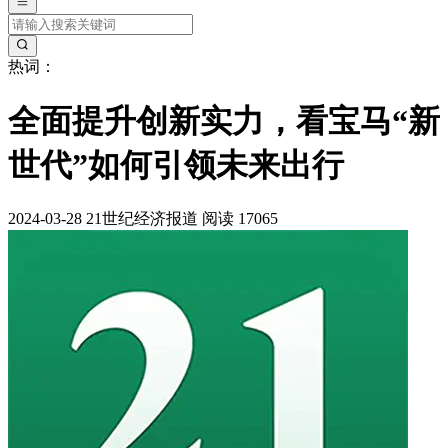
热词：
全面提升创新实力，看宝马“新
世代”如何引领未来出行
2024-03-28
21世纪经济报道
阅读 17065