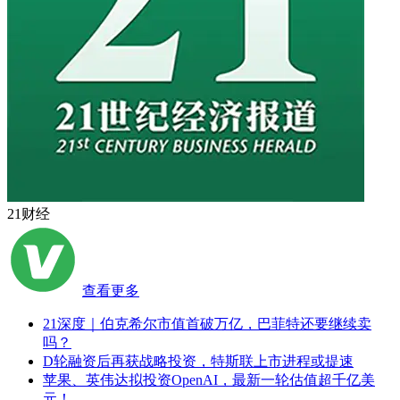
21财经
查看更多
21深度｜伯克希尔市值首破万亿，巴菲特还要继续卖
吗？
D轮融资后再获战略投资，特斯联上市进程或提速
苹果、英伟达拟投资OpenAI，最新一轮估值超千亿美
元！