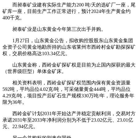
而昶泰矿业建有实际生产能力200 吨/天的选矿厂一座，尾
矿库一座，目前生产工作正常进行，预计2024年生产黄金约
400千克。
昶泰矿业是山东黄金今年第三次出手并购。
1月27日，山东黄金公告，拟收购控股股东山东黄金集团
全资子公司黄金地勘所持的山东省莱州市西岭村金矿勘探探矿
权，交易价格高达103.34亿元。
山东黄金称，西岭金矿探矿权是目前为止国内探获的最大
（世界级巨型）单体金矿床。
相关资料表明，西岭金矿探矿权范围内保有黄金资源量
592吨，平均品位4.02克/吨，可采储量黄金444吨，平均品位
4.29克/吨，项目投产后矿石生产规模330万吨/年，理论服务年
限为36年。
西岭金矿计划2031年开始达产并稳定贡献利润，交易对方
承诺2031年至2033年净利润分别为不低于23.02亿元、23.01亿
元、22.94亿元。
另一个并购标的则来自国外。