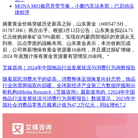
MONA M03被恶意带节奏，小鹏汽车法务部：已启动法
律程序
摘要
黄金价格突破历史新高之际，山东黄金（600547.SH，
01787.HK）再次出手。根据3月12日公告，山东黄金拟以4.71
亿元收购昶泰矿业70%股权，实现在内蒙西部地区的资源从无
到有、以点带面的战略布局。山东黄金表示，本次收购完成
后，公司将新增保有黄金资源量16余吨，并且通过探矿增储，
2024 年底预计保有黄金资源量有望增至20余吨。“
艾媒咨询｜2024年中国饰品行业发展状况与消费行为洞察报告
随着居民消费水平的提高，消费整体呈现恢复向好态势，饰品
行业供需两端双向回暖。全球新经济产业第三方数据挖掘和分
析机构iiMedia Research（艾媒咨询）最新发布的《2024年中国
饰品行业发展状况与消费行为洞察报告》数据显示，2023年中
国社会消费品零售总额累计值为47.2万亿元，同比增长7.2