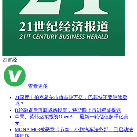
21财经
查看更多
21深度｜伯克希尔市值首破万亿，巴菲特还要继续卖
吗？
D轮融资后再获战略投资，特斯联上市进程或提速
苹果、英伟达拟投资OpenAI，最新一轮估值超千亿美
元！
MONA M03被恶意带节奏，小鹏汽车法务部：已启动法
律程序