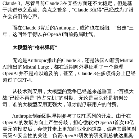
Claude 3。尽管目前Claude 3在某些方面还不太稳定，但是基
于其进步之迅速、亮点之繁多，“Claude 3值得”已经成为了潜
在会员们的心声。
而在Claude 3背后的Anthropic，或许也在感慨，“出走”三
年，这回终于得以在OpenAI面前扬眉吐气。
大模型的“枪林弹雨”
无论是Anthropic推出的Claude 3，还是法国AI新贵Mistral
AI推出的Mistral Large，都在近期向外界证明了一个道理：
OpenAI并不是难以追及的，甚至，Claude 3在多项得分上已经
超过了GPT-4。
从技术到应用，大模型的竞争已经越来越垂直，“百模大
战”已经不再是“抢占先机”的时期。无论是巨头还是初创公
司，谁的大模型应用更强大，谁才能俘获用户的付费。
Anthropic创始团队早期参与了GPT系列的开发。由于在
OpenAI的发展方向上产生分歧，担心微软对OpenAI首次10亿
美元的投资后，会使其走上更加商业化的道路，偏离其最初对
高级AI安全性的关注，负责OpenAI研发的研究副总裁达里奥·