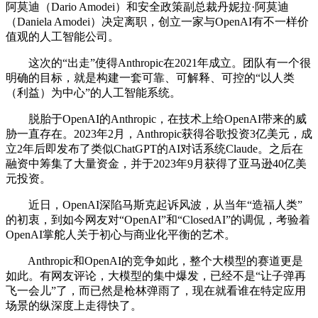
阿莫迪（Dario Amodei）和安全政策副总裁丹妮拉·阿莫迪
（Daniela Amodei）决定离职，创立一家与OpenAI有不一样价
值观的人工智能公司。
这次的“出走”使得Anthropic在2021年成立。团队有一个很
明确的目标，就是构建一套可靠、可解释、可控的“以人类
（利益）为中心”的人工智能系统。
脱胎于OpenAI的Anthropic，在技术上给OpenAI带来的威
胁一直存在。2023年2月，Anthropic获得谷歌投资3亿美元，成
立2年后即发布了类似ChatGPT的AI对话系统Claude。之后在
融资中筹集了大量资金，并于2023年9月获得了亚马逊40亿美
元投资。
近日，OpenAI深陷马斯克起诉风波，从当年“造福人类”
的初衷，到如今网友对“OpenAI”和“ClosedAI”的调侃，考验着
OpenAI掌舵人关于初心与商业化平衡的艺术。
Anthropic和OpenAI的竞争如此，整个大模型的赛道更是
如此。有网友评论，大模型的集中爆发，已经不是“让子弹再
飞一会儿”了，而已然是枪林弹雨了，现在就看谁在特定应用
场景的纵深度上走得快了。