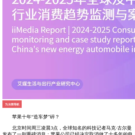
苹果十年“造车梦”碎？
北京时间周三凌晨3点，全球知名的科技记者马克·古尔曼
发布了一则重磅消息：苹果公司已经决定取消做了十多年的电