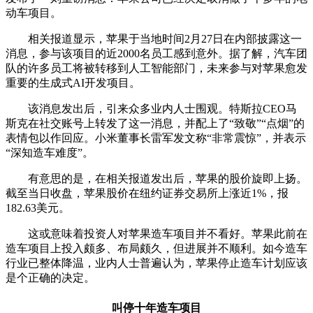
动车项目。
相关报道显示，苹果于当地时间2月27日在内部披露这一
消息，参与该项目的近2000名员工感到意外。据了解，汽车团
队的许多员工将被转移到人工智能部门，未来参与对苹果愈发
重要的生成式AI开发项目。
该消息发出后，引来众多业内人士围观。特斯拉CEO马
斯克在社交账号上转发了这一消息，并配上了“致敬”“点烟”的
表情包以作回应。小米董事长雷军发文称“非常震惊”，并表示
“深知造车难度”。
有意思的是，在相关报道发出后，苹果的股价旋即上扬。
截至当日收盘，苹果股价在纽约证券交易所上涨近1%，报
182.63美元。
这或意味着投资人对苹果造车项目并不看好。苹果此前在
造车项目上投入颇多、布局颇久，但进展并不顺利。如今造车
行业已整体降温，业内人士普遍认为，苹果停止造车计划应该
是个正确的决定。
叫停十年造车项目