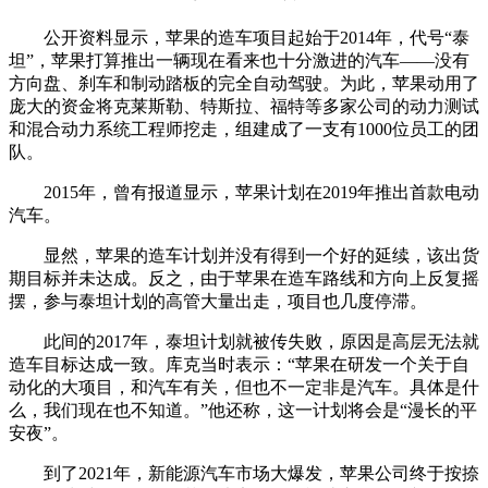
公开资料显示，苹果的造车项目起始于2014年，代号“泰
坦”，苹果打算推出一辆现在看来也十分激进的汽车——没有
方向盘、刹车和制动踏板的完全自动驾驶。为此，苹果动用了
庞大的资金将克莱斯勒、特斯拉、福特等多家公司的动力测试
和混合动力系统工程师挖走，组建成了一支有1000位员工的团
队。
2015年，曾有报道显示，苹果计划在2019年推出首款电动
汽车。
显然，苹果的造车计划并没有得到一个好的延续，该出货
期目标并未达成。反之，由于苹果在造车路线和方向上反复摇
摆，参与泰坦计划的高管大量出走，项目也几度停滞。
此间的2017年，泰坦计划就被传失败，原因是高层无法就
造车目标达成一致。库克当时表示：“苹果在研发一个关于自
动化的大项目，和汽车有关，但也不一定非是汽车。具体是什
么，我们现在也不知道。”他还称，这一计划将会是“漫长的平
安夜”。
到了2021年，新能源汽车市场大爆发，苹果公司终于按捺