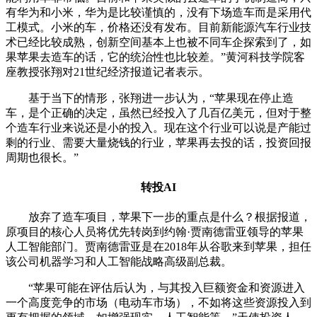
有华为和小米，华为是比较谨慎的，没有下场造车而是采用代
工模式。小米的车，价格还没有发布。目前新能源汽车行业技
术已经比较成熟，创新空间基本上也被不同车企探索到了，如
果苹果去造车的话，它的统治性也比较差。”黄河科技学院客
座教授张翔对21世纪经济报道记者表示。
基于当下的情形，张翔进一步认为，“苹果现在停止造
车，是个正确的决定，虽然已经投入了几百亿美元，但对于整
个造车行业来说还是小的投入。现在这个行业可以说是产能过
剩的行业、需要大量烧钱的行业，苹果再去投的话，投资回报
周期也很长。”
转投AI
放弃了造车项目，苹果下一步的重点是什么？根据报道，
原项目的核心人员将优先转岗到约翰·贾南德雷亚领导的苹果
人工智能部门。贾南德雷亚是在2018年从谷歌来到苹果，担任
该公司机器学习和人工智能战略高级副总裁。
“苹果可能在评估后认为，与其投入巨额资金和资源进入
一个高度竞争的市场（电动车市场），不如将这些资源投入到