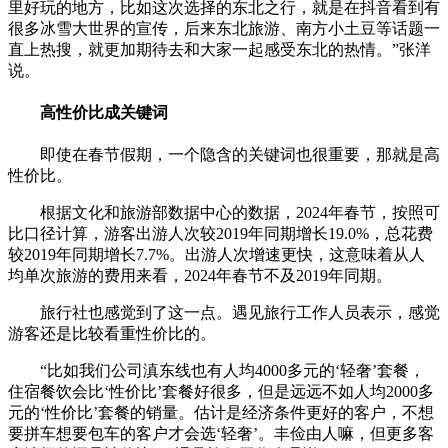
里好玩的地方，比如这次选择的东北之行，就是在抖音看到有
很多冰雪大世界的宣传，后来东北旅游、南方小土豆等话题一
直上热搜，就更加期待去和大家一起感受东北的热情。”张洋
说。
高性价比成关键词
即使在春节假期，一个隐含的关键词也很重要，那就是高
性价比。
根据文化和旅游部数据中心的数据，2024年春节，按照可
比口径计算，游客出游人次较2019年同期增长19.0%，总花费
较2019年同期增长7.7%。出游人次增速更快，这意味着从人
均单次旅游的费用来看，2024年春节不及2019年同期。
旅行社也感觉到了这一点。遇见旅行工作人员表示，感觉
游客还是比较看重性价比的。
“比如我们公司滇东线也有人均4000多元的‘轻奢’套餐，
住宿餐饮会比‘性价比’套餐好很多，但是远远不如人均2000多
元的‘性价比’套餐的销量。估计是经济条件更好的客户，不想
要拼车想要包车的客户才会选‘轻奢’。丰俭由人嘛，但更多客