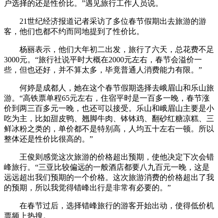
户选择的还是性价比。”遇见旅行工作人员说。
21世纪经济报道记者采访了多位春节假期出去旅游的游
客，他们也都不约而同地提到了性价比。
杨丽表示，他们大年初二出发，旅行了六天，总花费不足
3000元。“旅行社说平时大概在2000元左右，春节会溢价一
些，但也还好，并不算太多，毕竟普通人消费能力有限。”
何婷是成都人，她在这个春节假期选择去峨眉山和乐山旅
游。“高铁票单程65元左右，住宿平时是一百多一晚，春节涨
价到两三百多元一晚，也还可以接受。乐山和峨眉山主要是小
吃为主，比如甜皮鸭、翘脚牛肉、钵钵鸡、翻砂红糖凉糕、三
鲜冰粉之类的，单价都不是特别高，人均五十左右一顿。所以
整体还是性价比很高的。”
王俊则感觉这次旅游的价格超出预期，使他决定下次会错
峰旅行。“三亚比较偏远的一般酒店都要八九百元一晚，这是
远远超出我们预期的一个价格。这次旅游消费的价格超出了我
的预期，所以我觉得错峰出行是非常有必要的。”
在春节过后，选择错峰旅行的游客开始出动，使得低价机
票频上热搜。