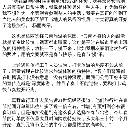
“我在旅游的时候更看重沉浸式的体验，我喜欢体验当地
人最真实的日常生活，就像是体验另外一种人生。作为游客的
我不想作为一个旁观者参观别人的生活，我要在真正的吃到了
当地人的美食和了解了当地人的风俗习惯后，才觉得真的开始
了这段旅行。”杨丽表示。
这也是杨丽选择云南旅游的原因。“云南本身给人的感觉
就是节奏比较慢，远离都市喧嚣，这也是平时在城市里的上班
族的精神需求，放松一下，慢下来，比如我朋友圈晒这次旅行
的照片，用的文案就不是春节快乐，是春节‘慢’乐。”
上述遇见旅行工作人员认为，打卡旅游的热度不如从前
了，消费者现在比较追求旅游体验的独特性。“客户们普遍都
在吐槽说打卡没有意思，没有精神深度。而我们公司正好主要
的宣传点就是‘深度旅游’。并且节奏上不能过快，要和打卡式
快节奏拉开距离。”
真野旅行工作人员告诉21世纪经济报道，他们旅行社在春
节期间订单量比往年多了近一倍左右。“我们有预料到会有很
多订单，但是确实没想到有这么多人选择在春节出游。今年春
节的订单的不仅量大且时间跨度特别长，从大年三十前半个月
开始，直到元宵节之后的半个月都是旅游的高峰期。”