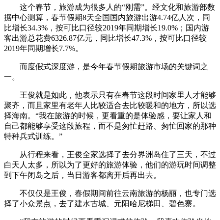
这个春节，旅游成为很多人的“刚需”。经文化和旅游部数
据中心测算，春节假期8天全国国内旅游出游4.74亿人次，同
比增长34.3%，按可比口径较2019年同期增长19.0%；国内游
客出游总花费6326.87亿元，同比增长47.3%，按可比口径较
2019年同期增长7.7%。
而度假式深度游，是今年春节假期旅游市场的关键词之
一。
王俊就是如此，他表示只有在春节这段时间家里人才能够
聚齐，而且家里有老年人比较适合去比较暖和的地方，所以选
择海南。“我在旅游的时候，更看重的是体验感，要让家人和
自己都能够享受这段旅程，而不是匆忙赶路、匆忙回家的那种
特种兵式训练。”
从行程来看，王俊全家选择了去分界洲岛住了三天，不过
白天人太多，所以为了更好的旅游体验，他们的游玩时间调整
到下午闭岛之后，当日游客都离开后再出去。
不仅仅是王俊，春假期间前往云南旅游的杨丽，也专门选
择了小众景点，去了建水古城、元阳哈尼梯田、碧色寨。