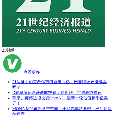
21财经
查看更多
21深度｜伯克希尔市值首破万亿，巴菲特还要继续卖
吗？
D轮融资后再获战略投资，特斯联上市进程或提速
苹果、英伟达拟投资OpenAI，最新一轮估值超千亿美
元！
MONA M03被恶意带节奏，小鹏汽车法务部：已启动法
律程序