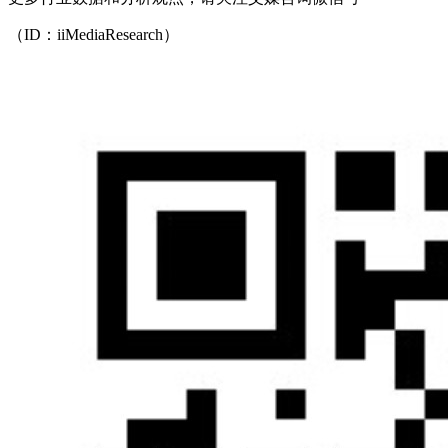
（ID：iiMediaResearch）