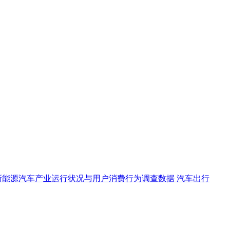
新能源汽车产业运行状况与用户消费行为调查数据
汽车出行