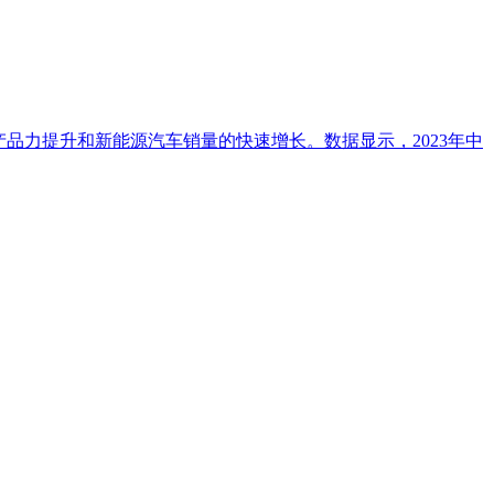
厂商产品力提升和新能源汽车销量的快速增长。数据显示，2023年中