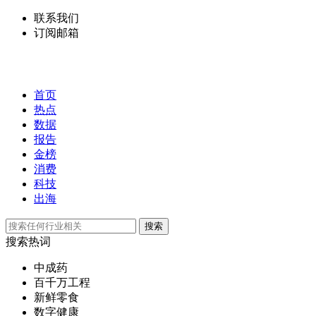
联系我们
订阅邮箱
首页
热点
数据
报告
金榜
消费
科技
出海
搜索
搜索热词
中成药
百千万工程
新鲜零食
数字健康