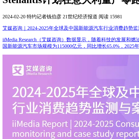
2024-02-20
特约记者钱伯彦
21世纪经济报道
阅读 15981
艾媒咨询｜2024-2025年全球及中国新能源汽车行业消费趋势
iiMedia Research（艾媒咨询）数据显示，随着科技
国新能源汽车市场规模为115000亿元，同比增长65.0%，202