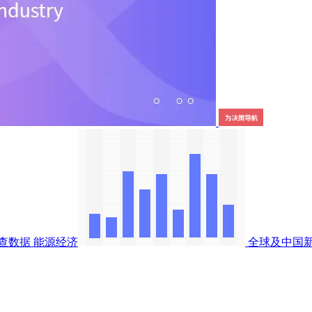
查数据
能源经济
全球及中国