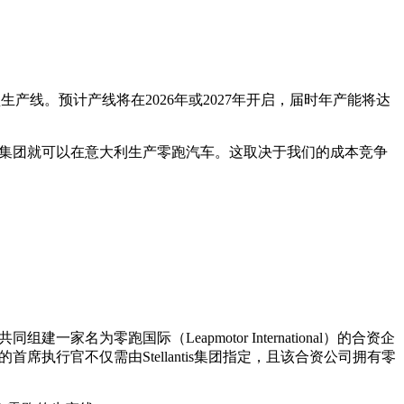
车型生产线。预计产线将在2026年或2027年开启，届时年产能将达
商业可行性，集团就可以在意大利生产零跑汽车。这取决于我们的成本竞争
。
名为零跑国际（Leapmotor International）的合资企
首席执行官不仅需由Stellantis集团指定，且该合资公司拥有零