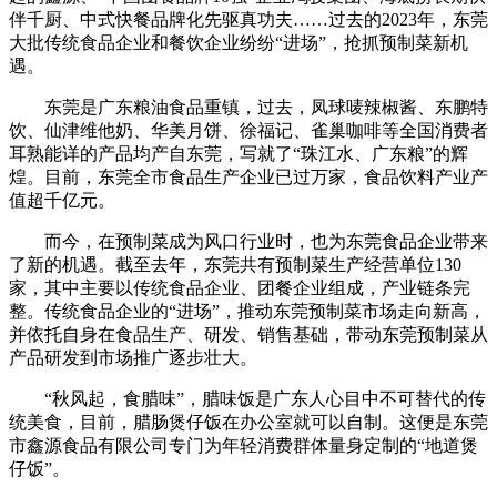
伴千厨、中式快餐品牌化先驱真功夫……过去的2023年，东莞
大批传统食品企业和餐饮企业纷纷“进场”，抢抓预制菜新机
遇。
东莞是广东粮油食品重镇，过去，凤球唛辣椒酱、东鹏特
饮、仙津维他奶、华美月饼、徐福记、雀巢咖啡等全国消费者
耳熟能详的产品均产自东莞，写就了“珠江水、广东粮”的辉
煌。目前，东莞全市食品生产企业已过万家，食品饮料产业产
值超千亿元。
而今，在预制菜成为风口行业时，也为东莞食品企业带来
了新的机遇。截至去年，东莞共有预制菜生产经营单位130
家，其中主要以传统食品企业、团餐企业组成，产业链条完
整。传统食品企业的“进场”，推动东莞预制菜市场走向新高，
并依托自身在食品生产、研发、销售基础，带动东莞预制菜从
产品研发到市场推广逐步壮大。
“秋风起，食腊味”，腊味饭是广东人心目中不可替代的传
统美食，目前，腊肠煲仔饭在办公室就可以自制。这便是东莞
市鑫源食品有限公司专门为年轻消费群体量身定制的“地道煲
仔饭”。