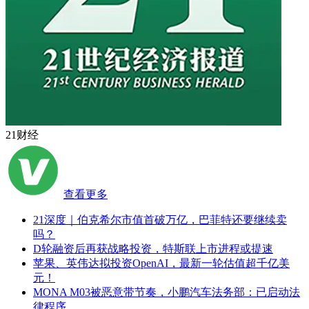
21财经
查看更多
21深度｜伯克希尔市值首破万亿，巴菲特还要继续卖
吗？
D轮融资后再获战略投资，特斯联上市进程或提速
苹果、英伟达拟投资OpenAI，最新一轮估值超千亿美
元！
MONA M03被恶意带节奏，小鹏汽车法务部：已启动法
律程序