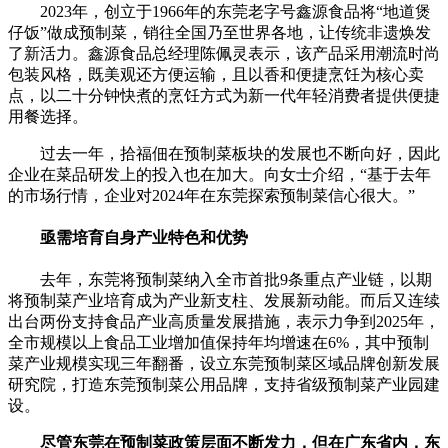
2023年，创立于1966年的东莞老字号鑫源食品将“地道煲
仔饭”做成预制菜，销往全国乃至世界各地，让传统非遗焕发
了新活力。鑫源食品总经理陈佩灵表示，该产品采用潮流时尚
包装风格，既美观还方便运输，且以香和便捷烹饪为核心卖
点，以二十分钟快煮的烹饪方式为新一代年轻消费者提供便捷
用餐选择。
过去一年，拾福佃在预制菜板块的发展也不断向好，因此
企业在菜品研发上的投入也在加大。向女士介绍，“基于去年
的市场行情，企业对2024年在东莞探索预制菜信心很大。”
亟需培育自身产业特色和优势
去年，东莞将预制菜纳入全市首批9条重点产业链，以期
将预制菜产业培育成为产业新支柱、发展新动能。而后又连续
出台两份支持食品产业高质量发展措施，表示力争到2025年，
全市规模以上食品工业增加值保持年均增速在6%，其中预制
菜产业规模实现三年翻番，设立东莞预制菜区域品牌创新发展
研究院，打造东莞预制菜公用品牌，支持省级预制菜产业园建
设。
尽管东莞在预制菜政策层面不断发力，但在广东省内，东