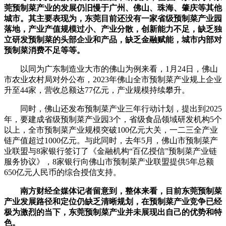
莞预制菜产业的发展仍旧慢于广州、佛山、珠海、肇庆等其他
城市。其主要表现为，东莞目前还没有一家省级预制菜产业园
落地，产业产值规模过小、产业分散，创新能力不足，缺乏独
立研发预制菜的头部企业和产品，缺乏金融赋能，城市内部对
预制菜消费不足等等。
以同为广东制造业大市的佛山为例来看，1月24日，佛山
市农业农村局对外公布，2023年佛山全市预制菜产业规上企业
升至44家，营收总额达77亿元，产业规模持续攀升。
同时，佛山还发布预制菜产业三年行动计划，提出到2025
年，要建成省级预制菜产业园3个，省级食品领域研发机构5个
以上，全市预制菜产业规模突破100亿元大关，一二三全产业
链产值超过1000亿元。与此同时，去年5月，佛山市预制菜产
业联盟与8家银行签订了《金融机构“百亿授信”预制菜产业链
服务协议》，8家银行向佛山市预制菜产业联盟提供5年总额
650亿元人民币的综合授信支持。
南方财经全媒体记者留意到，整体来看，目前东莞预制菜
产业发展路径和定位仍缺乏清晰规划，在预制菜产业竞争已经
极为激烈的当下，东莞预制菜产业并未展现出自己的优势和特
色。