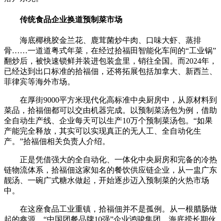
传统食品企业换道预制菜市场
海底椰桃胶金兰花、鹿茸菌炒牛肉、口味大虾、蒸排
骨……一道道粤式年菜，在经过拾福田智能化车间的“工业锅”
翻炒后，被快速锁鲜并装进包装盒里，销往全国。而2024年，
已经达到出口标准的拾福佃，还将拓展包括加拿大、新西兰、
菲律宾等海外市场。
在厚街9000平方米现代化高标准中央厨房中，从原材料到
菜品，拾福佃都可以交由机器完成。以预制菜汤包为例，借助
全自动生产线、企业每天可以生产10万个预制菜汤包。“如果
产能完全释放，其实可以实现真正的无人工、全自动化生
产。”拾福佃相关负责人介绍。
正是凭借强大的全自动化、一体化中央厨房和完备的冷热
链物流体系，拾福佃这家知名的餐饮供应链企业，从一盅广东
靓汤、一碗广式糖水做起，开始逐步迈入预制菜的火热市场
中。
在这座食品工业重镇，拾福佃并不是孤例。从一根腊肠做
起的鑫源、“中国团餐品牌10强”企业鸿骏集团、海底捞长期伙