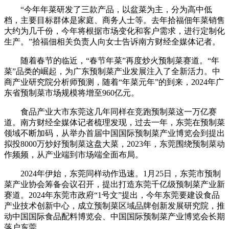
“今年年菜研发了三款产品，以盆菜为主，分为高中低
档，主要目标群体是家庭、商务人士等。去年拾福佃年菜销售
大约为几千份，今年将根据市场变化和客户需求，进行定制化
生产。”拾福佃相关负责人向女士告诉南方财经全媒体记者。
随着春节的临近，“春节年菜”再度炒火预制菜赛道。“年
菜”品类的崛起，为广东预制菜产业发展注入了全新活力。中
商产业研究院分析师预测，随着“年菜元年”的到来，2024年广
东省预制菜市场规模将增至960亿元。
食品产业大市东莞这几年同样在竞跑预制菜这一万亿赛
道。南方财经全媒体记者梳理发现，过去一年，东莞在预制菜
领域不断加码，从举办首届中国国际预制菜产业博览会到提出
拟投8000万炒好预制菜这盘大菜，2023年，东莞围绕预制菜动
作频频，从产业端到市场端全面布局。
2024年伊始，东莞同样动作迅速。1月25日，东莞市预制
菜产业协会筹备会议召开，提出打造东莞千亿级预制菜产业新
赛道。2024年东莞市政府“1号文”提出，今年东莞要建设食品
产业技术创新中心，成立预制菜区域品牌创新发展研究院，推
动中国国际食品配料博览会、中国国际预制菜产业博览会长期
落户东莞。