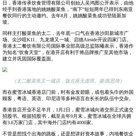
日，香港传承饮食管理有限公司创始人吴鸿图公开表示，由他
经手到香港落地的姚姚酸菜鱼，“南下”短短两年已得到东南亚
餐饮同行的主动邀约。去年8月，姚姚酸菜鱼成功登陆新加
坡。
同样主打酸菜鱼的太二，去年底一口气在香港沙田新城市广
场、尖沙咀K11、九龙塘又一城、启德Airside开设四家门店。
香港太二餐饮有限公司国际事业部高级总监陈曦表示，香港作
为知名“饮食天堂”，在港开店有利于将品牌推广至其他市场，
建立并巩固国际覆盖面。
（太二酸菜鱼又一城店，饭点座无虚席。摄/陈思琦）
而在蜜雪冰城香港店门前，时有金发碧眼，或包着头巾的外国
顾客，粤语、英语、印尼语等多种语言在长长的队伍中交杂。
香港首店开业不足半月，1月2日，蜜雪冰城向港交所正式递交
招股书。根据招股书，截至去年9月末，蜜雪冰城在全球共拥
有3.6万家门店，其中海外门店约有4000家。
不管是想找个出海的跳板，还是想讲好资本故事，内地餐饮企