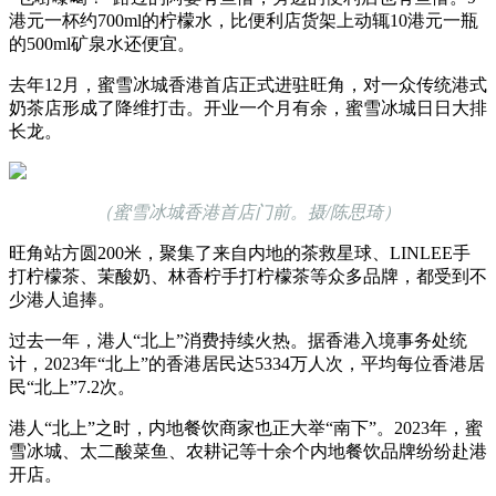
港元一杯约700ml的柠檬水，比便利店货架上动辄10港元一瓶
的500ml矿泉水还便宜。
去年12月，蜜雪冰城香港首店正式进驻旺角，对一众传统港式
奶茶店形成了降维打击。开业一个月有余，蜜雪冰城日日大排
长龙。
（蜜雪冰城香港首店门前。摄/陈思琦）
旺角站方圆200米，聚集了来自内地的茶救星球、LINLEE手
打柠檬茶、茉酸奶、林香柠手打柠檬茶等众多品牌，都受到不
少港人追捧。
过去一年，港人“北上”消费持续火热。据香港入境事务处统
计，2023年“北上”的香港居民达5334万人次，平均每位香港居
民“北上”7.2次。
港人“北上”之时，内地餐饮商家也正大举“南下”。2023年，蜜
雪冰城、太二酸菜鱼、农耕记等十余个内地餐饮品牌纷纷赴港
开店。