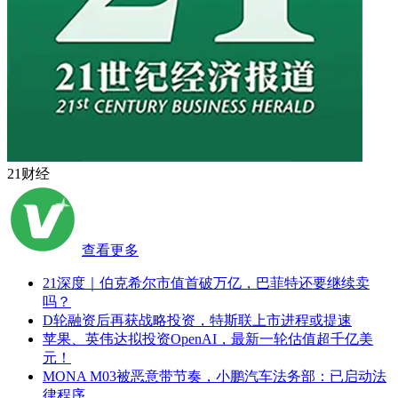
21财经
查看更多
21深度｜伯克希尔市值首破万亿，巴菲特还要继续卖
吗？
D轮融资后再获战略投资，特斯联上市进程或提速
苹果、英伟达拟投资OpenAI，最新一轮估值超千亿美
元！
MONA M03被恶意带节奏，小鹏汽车法务部：已启动法
律程序