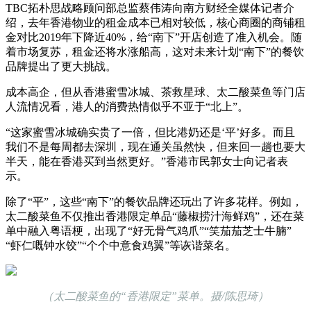
TBC拓朴思战略顾问部总监蔡伟涛向南方财经全媒体记者介
绍，去年香港物业的租金成本已相对较低，核心商圈的商铺租
金对比2019年下降近40%，给“南下”开店创造了准入机会。随
着市场复苏，租金还将水涨船高，这对未来计划“南下”的餐饮
品牌提出了更大挑战。
成本高企，但从香港蜜雪冰城、茶救星球、太二酸菜鱼等门店
人流情况看，港人的消费热情似乎不亚于“北上”。
“这家蜜雪冰城确实贵了一倍，但比港奶还是‘平’好多。而且
我们不是每周都去深圳，现在通关虽然快，但来回一趟也要大
半天，能在香港买到当然更好。”香港市民郭女士向记者表
示。
除了“平”，这些“南下”的餐饮品牌还玩出了许多花样。例如，
太二酸菜鱼不仅推出香港限定单品“藤椒捞汁海鲜鸡”，还在菜
单中融入粤语梗，出现了“好无骨气鸡爪”“笑茄茄芝士牛腩”
“虾仁嘅钟水饺”“个个中意食鸡翼”等诙谐菜名。
（太二酸菜鱼的“香港限定”菜单。摄/陈思琦）