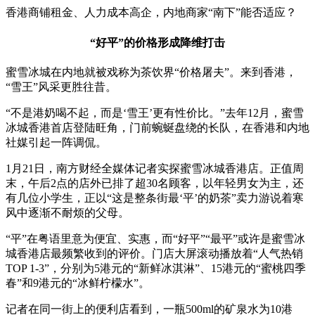
香港商铺租金、人力成本高企，内地商家“南下”能否适应？
“好平”的价格形成降维打击
蜜雪冰城在内地就被戏称为茶饮界“价格屠夫”。来到香港，
“雪王”风采更胜往昔。
“不是港奶喝不起，而是‘雪王’更有性价比。”去年12月，蜜雪
冰城香港首店登陆旺角，门前蜿蜒盘绕的长队，在香港和内地
社媒引起一阵调侃。
1月21日，南方财经全媒体记者实探蜜雪冰城香港店。正值周
末，午后2点的店外已排了超30名顾客，以年轻男女为主，还
有几位小学生，正以“这是整条街最‘平’的奶茶”卖力游说着寒
风中逐渐不耐烦的父母。
“平”在粤语里意为便宜、实惠，而“好平”“最平”或许是蜜雪冰
城香港店最频繁收到的评价。门店大屏滚动播放着“人气热销
TOP 1-3”，分别为5港元的“新鲜冰淇淋”、15港元的“蜜桃四季
春”和9港元的“冰鲜柠檬水”。
记者在同一街上的便利店看到，一瓶500ml的矿泉水为10港