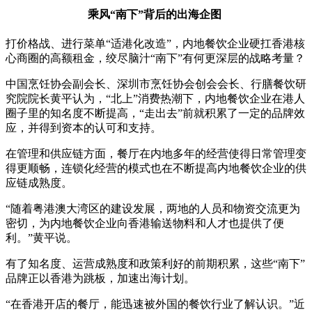
乘风“南下”背后的出海企图
打价格战、进行菜单“适港化改造”，内地餐饮企业硬扛香港核
心商圈的高额租金，绞尽脑汁“南下”有何更深层的战略考量？
中国烹饪协会副会长、深圳市烹饪协会创会会长、行膳餐饮研
究院院长黄平认为，“北上”消费热潮下，内地餐饮企业在港人
圈子里的知名度不断提高，“走出去”前就积累了一定的品牌效
应，并得到资本的认可和支持。
在管理和供应链方面，餐厅在内地多年的经营使得日常管理变
得更顺畅，连锁化经营的模式也在不断提高内地餐饮企业的供
应链成熟度。
“随着粤港澳大湾区的建设发展，两地的人员和物资交流更为
密切，为内地餐饮企业向香港输送物料和人才也提供了便
利。”黄平说。
有了知名度、运营成熟度和政策利好的前期积累，这些“南下”
品牌正以香港为跳板，加速出海计划。
“在香港开店的餐厅，能迅速被外国的餐饮行业了解认识。”近