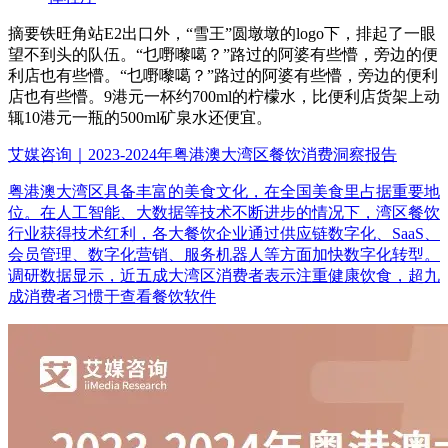
摘要
铁旺角站E2出口外，“雪王”圆墩墩的logo下，排起了一眼
望不到头的队伍。“乜嘢嚟噶？”路过的阿婆有些懵，旁边的便
利店也有些懵。“乜嘢嚟噶？”路过的阿婆有些懵，旁边的便利
店也有些懵。9港元一杯约700ml的柠檬水，比便利店货架上动
辄10港元一瓶的500ml矿泉水还便宜。
艾媒咨询｜2023-2024年粤港澳大湾区餐饮消费洞察报告
粤港澳大湾区具备丰富的美食文化，在全国美食里占据重要地
位。在人工智能、大数据等技术不断进步的情况下，湾区餐饮
行业获得技术红利，各大餐饮企业通过供应链数字化、SaaS、
会员管理、数字化营销、服务机器人等方面加快数字化转型。
调研数据显示，近五成大湾区消费者表示注重健康饮食，超九
成消费者习惯于查看餐饮软件