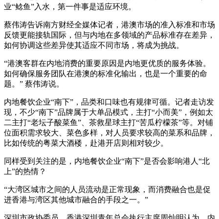
业“鲶鱼”入水，第一件事是适应环境。
蔡伟涛告诉南方财经全媒体记者，港澳市场的准入标准和市场
反馈更能接轨国际，但与内地在多领域的产品标准存在差异，
如何协调这些差异使其适应不同市场，将成为挑战。
“港澳客群在内地消费的重要原因是内地更优质的服务体验。
如何确保服务团队在港澳的标准化输出，也是一个重要的命
题。” 蔡伟涛说。
内地餐饮企业“南下”，品类和口味也有规律可循。记者走访发
现，不少“南下”品牌属于大单品模式，主打“小而美”，例如太
二主打“老坛子酸菜鱼”、茶救星球主打“苦瓜柠檬茶”等。对铺
位面积需求较大、菜色多样，对人员要求较高的菜系和品牌，
比如传统的粤菜大酒楼，赴港开店则相对较少。
同样受到关注的是，内地餐饮企业“南下”是否会影响港人“北
上”的热情？
“大湾区城市之间的人员流动是正常现象，而消费融合也是促
进香港与湾区其他城市融合的手段之一。”
深圳市政协委员、香港深圳青年总会执行主席周灿明认为，内