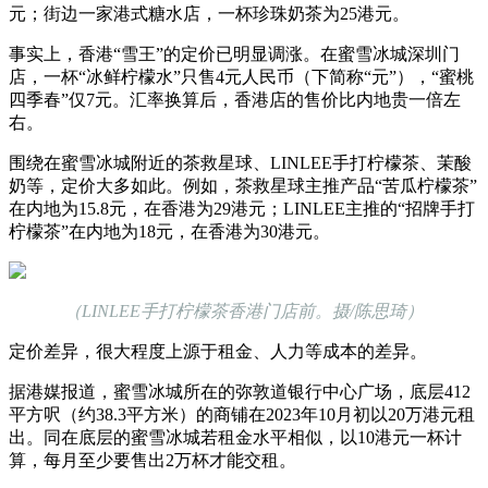
元；街边一家港式糖水店，一杯珍珠奶茶为25港元。
事实上，香港“雪王”的定价已明显调涨。在蜜雪冰城深圳门
店，一杯“冰鲜柠檬水”只售4元人民币（下简称“元”），“蜜桃
四季春”仅7元。汇率换算后，香港店的售价比内地贵一倍左
右。
围绕在蜜雪冰城附近的茶救星球、LINLEE手打柠檬茶、茉酸
奶等，定价大多如此。例如，茶救星球主推产品“苦瓜柠檬茶”
在内地为15.8元，在香港为29港元；LINLEE主推的“招牌手打
柠檬茶”在内地为18元，在香港为30港元。
（LINLEE手打柠檬茶香港门店前。摄/陈思琦）
定价差异，很大程度上源于租金、人力等成本的差异。
据港媒报道，蜜雪冰城所在的弥敦道银行中心广场，底层412
平方呎（约38.3平方米）的商铺在2023年10月初以20万港元租
出。同在底层的蜜雪冰城若租金水平相似，以10港元一杯计
算，每月至少要售出2万杯才能交租。