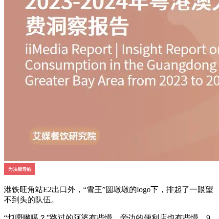
港铁旺角站E2出口外，“雪王”圆墩墩的logo下，排起了一眼望
不到头的队伍。
“乜嘢嚟噶？”路过的阿婆有些懵，旁边的便利店也有些懵。9