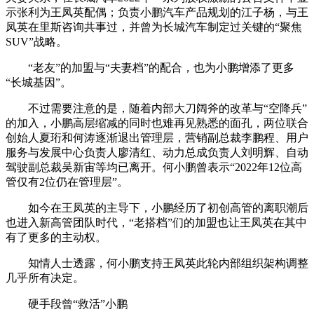
示张利为王凤英配偶；负责小鹏汽车产品规划的江子杨，与王
凤英在里斯咨询共事过，并曾为长城汽车制定过关键的“聚焦
SUV”战略。
“老友”的加盟与“夫妻档”的配合，也为小鹏增添了更多
“长城基因”。
不过需要注意的是，随着内部大刀阔斧的改革与“空降兵”
的加入，小鹏高层缩减的同时也难再见熟悉的面孔，两位联合
创始人夏珩和何涛逐渐退出管理层，营销副总裁李鹏程、用户
服务与发展中心负责人廖清红、动力总成负责人刘明辉、自动
驾驶副总裁吴新宙等均已离开。何小鹏曾表示“2022年12位高
管仅有2位仍在管理层”。
如今在王凤英的主导下，小鹏经历了初创高管的离职潮后
也进入新高管团队时代，“老搭档”们的加盟也让王凤英在其中
有了更多的主动权。
知情人士透露，何小鹏支持王凤英此轮内部组织架构调整
几乎所有决定。
硬手段曾“救活”小鹏