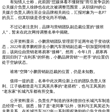
有知情人士称，此前因“怼媒体看不懂财报”而引发争议的
公关媒介负责人徐静也在此次被调整范围里，从职级P8的公
关媒介负责人调任至企业品牌相关岗位，汇报对象为一名P7
的员工，但其职级是否变化尚不明确。
不过记者注意到，品牌与营销团队副总裁位置的“接班
人”，暂未在此次网传调整名单中揭晓。
公开资料显示，小鹏营销团队管理层于近两年处于变动状
态，2022年底李鹏程辞去小鹏汽车营销副总裁一职加盟阿维塔
后，该岗位由营销老将易寒“接棒”。然而，今年1月，易寒再
度回归到了“吉利系”的怀抱，小鹏品牌营销“一把手”的位置仍
处于空缺状态。
谁将“空降”小鹏营销副总裁的位置，仍是未知数。
值得一提的是，名单中此次两位新上任的团队负责人张
利、江子杨都曾是与王凤英共事的“老搭档”，也与王凤英的
“老东家”长城汽车都有所交集。
公开资料显示，负责生产制造的张利曾担任长城汽车制造
总经理一职。据悉，除了是“老同事”以外，张利与王凤英还为
夫妻关系，在长城汽车2022年一系列股权激励的公告文件中显