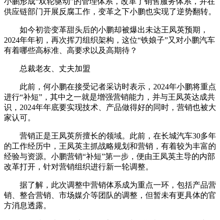
小鹏形成“双轮驱动”的管理体系，改革了销售服务体系，并在
供应链部门开展反腐工作，变革之下小鹏也实现了逆势翻转。
如今初尝变革甜头后的小鹏却被爆出未达王凤英预期，
2024年年初，再次挥刀组织架构，这位“铁娘子”又对小鹏汽车
有着哪些高标准、高要求以及高期待？
总裁老友、丈夫加盟
此前，何小鹏在接受记者采访时表示，2024年小鹏将重点
进行“补短”，其中之一就是增强营销能力，并与王凤英达成共
识，2024年年底要实现技术、产品做得好的同时，营销也被大
家认可。
营销正是王凤英所擅长的领域。此前，在长城汽车30多年
的工作经历中，王凤英主抓战略规划和营销，有着较为丰富的
经验与资源。小鹏营销“补短”第一步，便由王凤英主导的内部
改革打开，针对营销组织进行新一轮调整。
据了解，此次调整中营销体系成为重点一环，包括产品营
销、整合营销、市场媒介等团队的调整，但暂未有更具体的官
方消息透露。