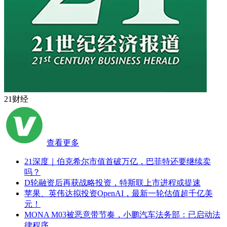
21财经
查看更多
21深度｜伯克希尔市值首破万亿，巴菲特还要继续卖
吗？
D轮融资后再获战略投资，特斯联上市进程或提速
苹果、英伟达拟投资OpenAI，最新一轮估值超千亿美
元！
MONA M03被恶意带节奏，小鹏汽车法务部：已启动法
律程序