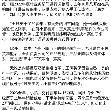
此，继2022年底对业务部门进行调整后，去年10月又开始在采
购部门开展反腐倡廉，从供应端开始入手压低成本。反腐之
下，部门负责人李丰停职，多名员工也相继配合调查。
“王凤英干了30多年，有无数的细节问题，她一问就大概
知道怎么回事。”在何小鹏看来，王凤英是“汽车硬件的专业高
管”，以座椅为例，王凤英听后就能明确知道成本高出了多
少，招标海运也能一语道破哪种方式最便宜。
此外，“降本”也是小鹏当下的关键词之一，尤其是自王凤
英加盟后，全面负责公司的产品规划、产品矩阵以及销售体
系，更是把“降本”二字落地、落实。
无论是内部反腐还是渠道改革，王凤英保留着自己一贯的
行事作风，行动果断、目标明确，依据自己多年的从业经历做
出判断，何小鹏也对其足够信任与认可，并多次公开表示公司
现阶段处于“凤英主内，小鹏主外”的管理体系。
2023全年，小鹏共交付新车14.16万辆，同比增长17%，
经历了上半年销量低迷，下半年持续回暖，四季度月销稳定在
2万辆以上，用何小鹏的话来说“从难中挺了过来”，但却仍未
满足王凤英的预期。