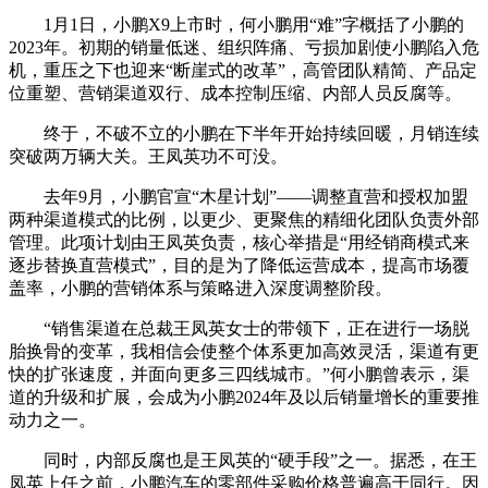
1月1日，小鹏X9上市时，何小鹏用“难”字概括了小鹏的
2023年。初期的销量低迷、组织阵痛、亏损加剧使小鹏陷入危
机，重压之下也迎来“断崖式的改革”，高管团队精简、产品定
位重塑、营销渠道双行、成本控制压缩、内部人员反腐等。
终于，不破不立的小鹏在下半年开始持续回暖，月销连续
突破两万辆大关。王凤英功不可没。
去年9月，小鹏官宣“木星计划”——调整直营和授权加盟
两种渠道模式的比例，以更少、更聚焦的精细化团队负责外部
管理。此项计划由王凤英负责，核心举措是“用经销商模式来
逐步替换直营模式”，目的是为了降低运营成本，提高市场覆
盖率，小鹏的营销体系与策略进入深度调整阶段。
“销售渠道在总裁王凤英女士的带领下，正在进行一场脱
胎换骨的变革，我相信会使整个体系更加高效灵活，渠道有更
快的扩张速度，并面向更多三四线城市。”何小鹏曾表示，渠
道的升级和扩展，会成为小鹏2024年及以后销量增长的重要推
动力之一。
同时，内部反腐也是王凤英的“硬手段”之一。据悉，在王
凤英上任之前，小鹏汽车的零部件采购价格普遍高于同行。因