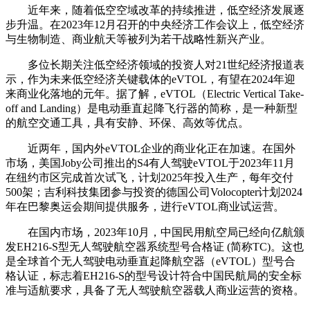
近年来，随着低空空域改革的持续推进，低空经济发展逐
步升温。在2023年12月召开的中央经济工作会议上，低空经济
与生物制造、商业航天等被列为若干战略性新兴产业。
多位长期关注低空经济领域的投资人对21世纪经济报道表
示，作为未来低空经济关键载体的eVTOL，有望在2024年迎
来商业化落地的元年。据了解，eVTOL（Electric Vertical Take-
off and Landing）是电动垂直起降飞行器的简称，是一种新型
的航空交通工具，具有安静、环保、高效等优点。
近两年，国内外eVTOL企业的商业化正在加速。在国外
市场，美国Joby公司推出的S4有人驾驶eVTOL于2023年11月
在纽约市区完成首次试飞，计划2025年投入生产，每年交付
500架；吉利科技集团参与投资的德国公司Volocopter计划2024
年在巴黎奥运会期间提供服务，进行eVTOL商业试运营。
在国内市场，2023年10月，中国民用航空局已经向亿航颁
发EH216-S型无人驾驶航空器系统型号合格证 (简称TC)。这也
是全球首个无人驾驶电动垂直起降航空器（eVTOL）型号合
格认证，标志着EH216-S的型号设计符合中国民航局的安全标
准与适航要求，具备了无人驾驶航空器载人商业运营的资格。