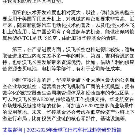
在速度和航程上均具有优势。
但它的技术开发难度也相对更大，以往，倾转旋翼构型主
要应用于美国军用直升机上，对机械的精密度要求非常高。近
年来，随着新能源汽车电动化技术的普及，以及电控技术在飞
机上的应用，让中国公司有了弯道超车的机会。能做出倾转旋
翼构型eVTOL的沃飞长空，由此获得华控基金的青睐。
第三，在产品进度方面，沃飞长空也推进得比较快，适航
取证进度在业内领先差不多一年的时间。第四，吉利资源的加
持，也给沃飞长空发展带来资源优势。比如，借助吉利的供应
链资源去买电池、电机等零部件，有利于公司降低成本。
同时值得注意的是，华控基金旗下亚太地区最大的公务航
空企业华龙航空，运营着各大飞机制造厂商的主流机型，拥有
数字化的航空器全生命周期管理体系和经验颇丰的专业团队，
可以为沃飞长空AE200的持续适航工作提供支持。华龙航空在
市场规模及链接终端的优势，可加速AE200在更多商业场景中
的应用落地。未来，华控基金还会考虑在低空经济产业链上下
游进行布局，比如投资产业链的核心零部件、基础设施等。
艾媒咨询｜2023-2025年全球飞行汽车行业趋势研究报告