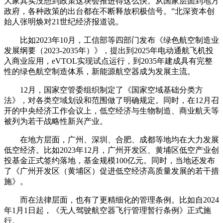
大家其实没想到政策这块会推进得这么快。从国家层面到地方
政府，各种政策的出台都在不断释放积极信号。”北深资本创
始人张明焕对21世纪经济报道说。
比如2023年10月，工信部等四部门发布《绿色航空制造业
发展纲要（2023-2035年）》，提出到2025年电动通航飞机投
入商业应用，eVTOL实现试点运行，到2035年建成具有完整
性的绿色航空制造体系，新能源航空器成为发展主流。
12月，国家空管委组织制定了《国家空域基础分类方
法》，对各类空域划设和范围做了明确规定。同时，在12月召
开的中央经济工作会议上，低空经济与生物制造、商业航天等
被列为若干战略性新兴产业。
在地方层面，广州、深圳、合肥、成都等地均在大力发展
低空经济。比如2023年12月，广州开发区、黄埔区低空产业创
投基金正式签约落地，基金规模100亿元。同时，当地还发布
了《广州开发区（黄埔区）促进低空经济高质量发展的若干措
施》。
而在法律层面，也有了更精细化的管理条例。比如自2024
年1月1日起，《无人驾驶航空器飞行管理暂行条例》正式施
行。