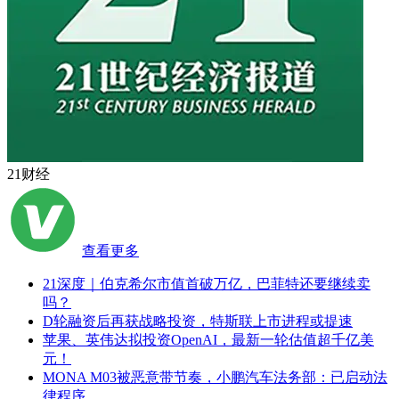
21财经
查看更多
21深度｜伯克希尔市值首破万亿，巴菲特还要继续卖
吗？
D轮融资后再获战略投资，特斯联上市进程或提速
苹果、英伟达拟投资OpenAI，最新一轮估值超千亿美
元！
MONA M03被恶意带节奏，小鹏汽车法务部：已启动法
律程序