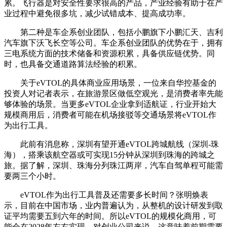
累。飞行器是对安全性要求很高的产品，产业经验有助于在产
业过程中避免很多坑，减少试错成本、提高成功率。
第二种是车企系创业团队，包括小鹏旗下小鹏汇天、吉利
汽车旗下沃飞长空等公司。车企系创业团队的优势在于，拥有
三电系统方面的技术储备和资源积累，具备供应链优势。同
时，也具备交通道路算法经验的积累。
关于eVTOL的具体商业应用场景，一位来自华控基金的
投资人对记者表示，在旅游景区做低空观光，是消费者率先能
够体验的场景。当更多eVTOL企业拿到适航证，行业开始大
规模商用后，消费者可能在机场接驳等交通场景将eVTOL作
为出行工具。
此前有消息称，深圳有望开通eVTOL跨城航线（深圳-珠
海），搭乘该航空器或可实现15分钟从深圳到珠海的跨城之
旅。据了解，深圳、珠海分列珠江两岸，汽车自驾单程可能需
要两三个小时。
eVTOL作为出行工具普及还需要多长时间？张明焕表
示，目前在中国市场，业内普遍认为，从整机的设计研发到取
证平均需要五到六年的时间。所以eVTOL的规模化商用，可
能会在2028年左右实现。对创业公司来说，这意味着前期需要