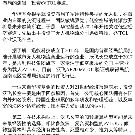
布局的逻辑，投资eVTOL赛道。
华控基金很早就投资布局了军用特种类型的无人机，在跟
业内专家的交流过程中，团队敏锐察觉，低空空域的逐渐放开
将是未来趋势所在。于是，华控基金从2021年开始关注低空经
济赛道，先后出手投资了无人机物流公司迅蚁科技、eVTOL
企业沃飞长空。
据了解，迅蚁科技成立于2015年，是国内首家经民航局批
准开展城市无人机物流商业运行的企业。沃飞长空成立于2017
年，是吉利科技集团旗下一家专注于低空板块的公司,主营业
务为载人eVTOL。目前，沃飞AE200eVTOL验证机获得民航
西南地区管理局颁发的特许飞行证。
一位来自华控基金的投资人对21世纪经济报道表示，投资
沃飞长空主要是由于四点原因。首先，公司核心团队拥有在国
内外知名院所、跨国企业积累的多年研发和管理经验，以及丰
富的海内外适航经验，技术实力受到团队的认可。
第二，在技术构型上，沃飞长空的倾转旋翼构型可能是未
来最经济性的选择。相比多旋翼、复合翼构型的eVTOL，倾
转旋翼构型具有经济有效性高、死重相对少、推力大等特点，