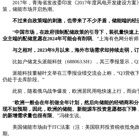
2017年，青海省发改委印发《2017年度风电开发建设方
策，储能市场开启热潮。
不过来自政策端的刺激，也带来了不少矛盾，储能端的经
“
中国市场，在政府强制配储政策的引导下，装机量快速上
业主端的配储意愿在2024年可能会有削弱
。”上海有色网分析
与之相对，2023年9月以来，海外市场需求却持续走弱，
比如户储龙头派能科技（688063.SH），其三季报显示，Q3营业收
派能科技董秘叶文举在三季报业绩交流会上称，“Q3营收下
仍处于去库阶段。”
此前，随着俄乌战争爆发，欧洲居民用电快速上行，而由于欧
“
欧洲一般会在年初做全年计划，然后向储能的经销商和分
现不如预期，因此，欧洲的储能、新能源车投资意愿都在下降，
的新增需求量也很有限
。”冯棣生说。
美国储能市场由于ITC法案（注：美国联邦投资税收抵免政
期。