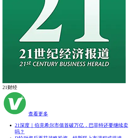
21财经
查看更多
21深度｜伯克希尔市值首破万亿，巴菲特还要继续卖
吗？