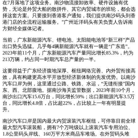
在7月落地了这项业务。南沙物流接卸效率、硬件设施有优
势，无论是外贸大船的散拼件、其它内贸城市的班轮，都会选
择这套方案。只要接到香港客户通知，我们提供南沙码头到香
港门店的全流程运输服务。”广州近洋码头有关负责人告诉南
方财经全媒体记者。
当前，广东新能源汽车、锂电池、太阳能电池等“新三样”产品
出口势头迅猛。几乎每4辆新能源汽车就有一辆是“广东造”。
2023年前11个月，广东新能源汽车产量同比增长85.3%，约为
213万辆，约占同一时期汽车总产量的一半。
这要得益于广东经济腹地深厚、枢纽网络完善、内外贸衔接高
效，具有构建更高水平开放型经济新体制的先发优势。以南沙
汽车口岸为例，这里通过公路、铁路、水运，“无缝衔接”国内
东、西、北部腹地。据南沙海关监管数据，2023年前10个月，
南沙出口汽车15.6万台，同比增长59%；出口新能源汽车3.5万
台，同比增长4.8倍，占比超22%，占比较上一年有明显提
升。
南沙汽车口岸是国内最大内贸滚装汽车枢纽，可停靠目前全球
最大型汽车滚装船，拥有7个万吨级以上滚装汽车专用泊位、
1.8公里码头岸线、160万平方米商品车堆场。在外贸码头堆