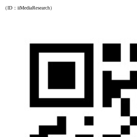
（ID：iiMediaResearch）