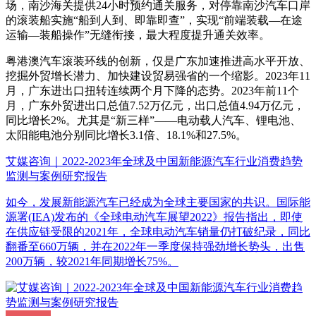
场，南沙海关提供24小时预约通关服务，对停靠南沙汽车口岸
的滚装船实施“船到人到、即靠即查”，实现“前端装载—在途
运输—装船操作”无缝衔接，最大程度提升通关效率。
粤港澳汽车滚装环线的创新，仅是广东加速推进高水平开放、
挖掘外贸增长潜力、加快建设贸易强省的一个缩影。2023年11
月，广东进出口扭转连续两个月下降的态势。2023年前11个
月，广东外贸进出口总值7.52万亿元，出口总值4.94万亿元，
同比增长2%。尤其是“新三样”——电动载人汽车、锂电池、
太阳能电池分别同比增长3.1倍、18.1%和27.5%。
艾媒咨询｜2022-2023年全球及中国新能源汽车行业消费趋势
监测与案例研究报告
如今，发展新能源汽车已经成为全球主要国家的共识。国际能
源署(IEA)发布的《全球电动汽车展望2022》报告指出，即使
在供应链受限的2021年，全球电动汽车销量仍打破纪录，同比
翻番至660万辆，并在2022年一季度保持强劲增长势头，出售
200万辆，较2021年同期增长75%。