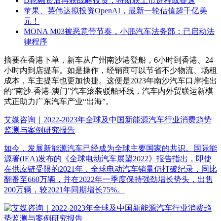
D轮融资后再获战略投资，特斯联上市进程或提速
苹果、英伟达拟投资OpenAI，最新一轮估值超千亿美
元！
MONA M03被恶意带节奏，小鹏汽车法务部：已启动法
律程序
摘要
在香港下单，新车从广州南沙港登船，6小时到香港、24
小时内到店提车。如是操作，经销商可以节省不少物流、场租
成本，车主提车也更加快捷。这便是2023年南沙汽车口岸推出
的“南沙-香港-澳门”汽车滚装驳船环线，汽车内外贸联运新模
式正助力广东汽车产业“出海”。
艾媒咨询｜2022-2023年全球及中国新能源汽车行业消费趋势
监测与案例研究报告
如今，发展新能源汽车已经成为全球主要国家的共识。国际能
源署(IEA)发布的《全球电动汽车展望2022》报告指出，即使
在供应链受限的2021年，全球电动汽车销量仍打破纪录，同比
翻番至660万辆，并在2022年一季度保持强劲增长势头，出售
200万辆，较2021年同期增长75%。