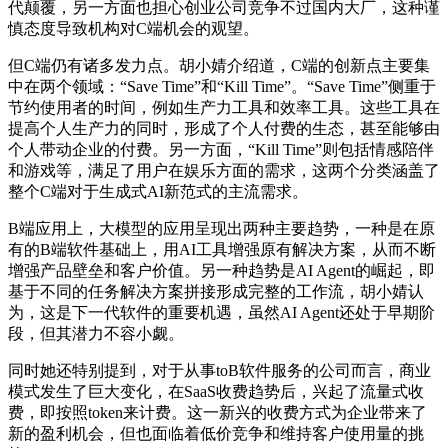
代颠覆，另一方面也担心创业公司竞争不过国内大厂，这种谨
慎态度导致机构对C端机会的观望。
但C端仍有诸多发力点。胡小婧介绍道，C端的创新点主要集
中在两个领域：“Save Time”和“Kill Time”。“Save Time”侧重于
节约使用者的时间，例如生产力工具和效率工具。这些工具在
提高个人生产力的同时，形成了个人付费的生态，甚至能够由
个人带动企业的付费。另一方面，“Kill Time”则包括情感陪伴
和游戏等，满足了用户在娱乐方面的需求，这两个分类涵盖了
整个C端对于生成式AI新范式的主流需求。
B端应用上，大模型的应用呈现出两种主要趋势，一种是在原
有的B端软件基础上，用AI工具增强原有解决方案，从而不断
增强产品壁垒和客户价值。另一种趋势是AI Agent的崛起，即
基于不同的任务解决方案拼接形成完整的工作流，胡小婧认
为，这是下一代软件的重要机遇，虽然AI Agent还处于早期阶
段，但其潜力不容小觑。
同时她还特别提到，对于从事toB软件服务的公司而言，商业
模式发生了巨大变化，在SaaS收费趋势后，兴起了流量式收
费，即按照token来计费。这一新兴的收费方式为企业带来了
新的盈利机会，但也面临着低价竞争和维持客户使用量的挑