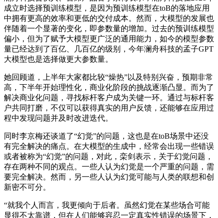
成立时选择预训练模型，是因为预训练模型在toB的落地应用
中拥有更高的效率和更低的交付成本。然而，大模型的发展也
伴随着一个显著的变化，即参数量的增加。过去的预训练模型
偏小，但为了赋予大模型更广泛的通用能力，如今的模型参数
量已经达到了百亿、几百亿的级别，今年澜舟科技的孟子GPT
大模型也是选择做更大参数量。
她回顾道，上半年大家都比较“燥热”以及特别兴奋，预期非常
高，下半年开始理性化，商业化阶段的挑战逐渐凸显。而为了
解决商业化问题，寻找标杆客户成为关键一环。通过与标杆客
户共同打磨，不仅可以获得真实的用户反馈，还能够在应用过
程中发现问题并及时改进迭代。
同时李京梅还谈道了“幻觉”的问题，这也是在toB场景中还没
有完全解决的痛点。在大模型的生成中，经常会出现一些错误
或者被称为“幻觉”的问题，对此，栾剑表示，关于幻觉问题，
存在两种不同的观点。一些人认为幻觉是一个严重的问题，需
要完全解决。然而，另一些人认为幻觉可能与人类的联想和创
新密不可分。
“就我个人而言，我更倾向于后者。虽然幻觉在某些场合可能
显得不太靠谱，但在人们能够容忍一定真实性错误的场景下，