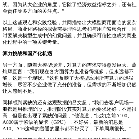
线。因为从大企业的角度，它除了经济效益指标之外，还有社
会责任等多方面的关注点。”
以上这些观点和实践经验，共同描绘出大模型商用面临的复杂
格局。商业化路径的探索需要理性思考和与用户紧密合作，同
时要解决模型生成中的幻觉问题，并且确保可信性也成为商业
化过程中的一项关键考量。
算力挑战和国产化机遇
另一方面，随着大模型演进，对算力的需求变得愈发巨大。葛
灿辉直言：“我们现在各方面算力也准备得挺多，但永远都不
够，这是一个现状。”这也反映了大模型应用所需算力的迅猛
增长，尽管不少企业做了充分的准备，但需求的不断增加仍然
让人感到不足。
同样感到紧缺的还有达观数据的吕文超，“我们去客户现场一
般都是用推理阶段，推理阶段其实对算力的要求还好，不是很
高，但是也出现了紧缺的问题，”他说道，“比如之前A100、
A800属于紧缺的显卡（GPU），不好买，最新的消息是
A10、A16这样的普通的显卡都不好买了，下单周期很长。”