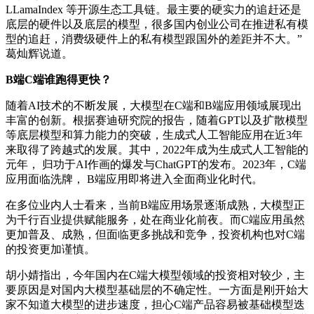
LLamaIndex 等开源生态工具链。最主要的硬实力的追赶还是
底层的硬件以及底层的模型，很多国内创业公司在推进私有模
型的追赶，消费级硬件上的私有模型跟国外的差距并不大。”
葛灿辉说道。
B端C端谁跑得更快？
随着AI技术的不断发展，大模型在C端和B端应用领域展现出
丰富的创新。根据赛迪研究院的报告，随着GPT以及扩散模型
等底层模型和算力能力的突破，生成式人工智能应用在近3年
来取得了跨越式的发展。其中，2022年成为生成式人工智能的
元年， 归功于AI作画的爆发与ChatGPT的发布。2023年，C端
应用面临洗牌， B端应用即将进入全面商业化时代。
在多位业内人士看来，当前B端应用场景逐渐成熟，大模型正
为千行百业提供赋能服务，处在商业化前夜。而C端应用虽然
更加普及、成熟，但面临更多挑战和竞争，投资机构也对C端
的投资更加谨慎。
胡小婧指出，今年国内在C端大模型领域的投资相对较少，主
要原因是对国内大模型基础层的不确定性。一方面是刚开始大
家不知道大模型的进步速度，担心C端产品容易被基础模型迭