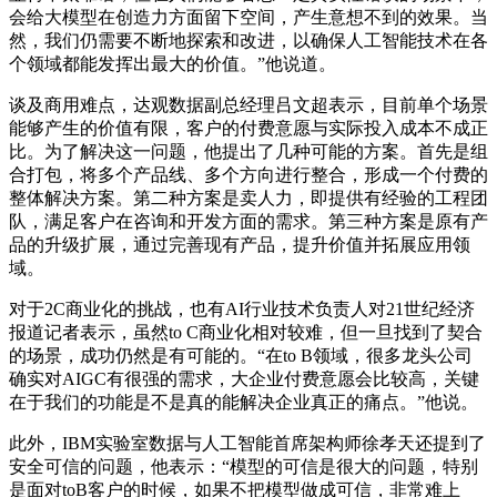
会给大模型在创造力方面留下空间，产生意想不到的效果。当
然，我们仍需要不断地探索和改进，以确保人工智能技术在各
个领域都能发挥出最大的价值。”他说道。
谈及商用难点，达观数据副总经理吕文超表示，目前单个场景
能够产生的价值有限，客户的付费意愿与实际投入成本不成正
比。为了解决这一问题，他提出了几种可能的方案。首先是组
合打包，将多个产品线、多个方向进行整合，形成一个付费的
整体解决方案。第二种方案是卖人力，即提供有经验的工程团
队，满足客户在咨询和开发方面的需求。第三种方案是原有产
品的升级扩展，通过完善现有产品，提升价值并拓展应用领
域。
对于2C商业化的挑战，也有AI行业技术负责人对21世纪经济
报道记者表示，虽然to C商业化相对较难，但一旦找到了契合
的场景，成功仍然是有可能的。“在to B领域，很多龙头公司
确实对AIGC有很强的需求，大企业付费意愿会比较高，关键
在于我们的功能是不是真的能解决企业真正的痛点。”他说。
此外，IBM实验室数据与人工智能首席架构师徐孝天还提到了
安全可信的问题，他表示：“模型的可信是很大的问题，特别
是面对toB客户的时候，如果不把模型做成可信，非常难上