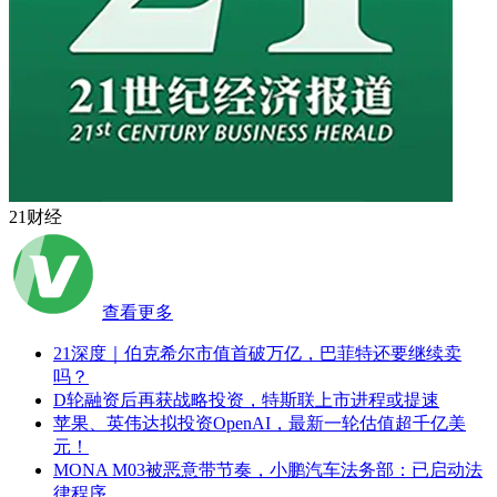
21财经
查看更多
21深度｜伯克希尔市值首破万亿，巴菲特还要继续卖
吗？
D轮融资后再获战略投资，特斯联上市进程或提速
苹果、英伟达拟投资OpenAI，最新一轮估值超千亿美
元！
MONA M03被恶意带节奏，小鹏汽车法务部：已启动法
律程序