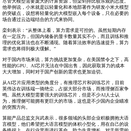
尽管大模型需要庞大的计算资源，但栾剑持比较乐观的态度。
他举例说，小米就是以轻量化和本地部署作为研发小米大模型
的突破点，设想将轻量化的大模型嵌入每个设备，只在必要的
场合通过云边端结合的方式来协同。
栾剑表示：“从整体上看，算力需求是可控的。虽然短期内存
在一定压力，但国内储备的显卡数量其实不小，而且训练和推
理的优化算法也在不断涌现。随着算法效率的迅速提升，算力
需求也将得到极大缓解。”
对于国内市场来说，算力挑战更加复杂，在美国禁令之下，高
性能的GPU、AI芯片无法在中国出售，因此获取算力的成本
大大增加，同时对于国产创新的需求也更加迫切。
从AI芯片应用类型的角度分，有推理芯片和训练芯片，目前
英伟达在训练端一骑绝尘，占据大部分市场，而推理侧百家争
鸣。虽然大模型需要强大的训练芯片，但是不少AI人士认
为，推理侧可能拥有更巨大的市场，这也是不少国内企业瞄准
的突围方向。
算能产品总监文兴武表示，很多领域的头部企业积极拥抱大语
言模型，他们希望把大语言模型的体积小型化，用在自己的设
备终端上，在行业里面进行革命，助力生意增长。对于所需的