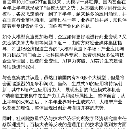
自去年10月ChatGPT面世以来，大模型一路狂奔。国内甚至在
今年上半年就形成了“百模大战”之势，从基础大模型到行业大
模型，各家飞速前行；到了下半年，越来越多的应用涌现，并
在垂直行业落地商用。回望过往一年，业界群雄并起，却也伴
随着重复建设的争议、面临着产业化的难题。
如今大模型竞速更加激烈，企业如何更好地进行商业变现？又
怎么解决算力掣肘等问题？近日，由南方财经全媒体集团指
导、21世纪经济报道主办的“大模型竞速下半场：产业应用与
算力挑战”闭门会上，社科院学界专家、投资机构及多位科技
企业管理层，围绕商业变现、AI算力突破、AI芯片生态建设
等话题进行探讨。
与会嘉宾的共识是，虽然目前国内有200多个大模型，但是将
会面临激烈的竞争和淘汰。当然，生成式AI的应用将持续创
新，其中B端产业应用潜力大，展现出新的商业模式和机会，
C端赛道主要集中在生产力工具和娱乐属性上。整体而言，从
上半年的火热之后，下半年业界对于生成式AI、大模型产业
化都更加理性，整体呈现出创新与谨慎并存的态势。
同时，社科院数量经济与技术经济研究所数字经济研究室主任
蔡跃洲提到，百模大战等反映的是通用目的技术渗透到方方面