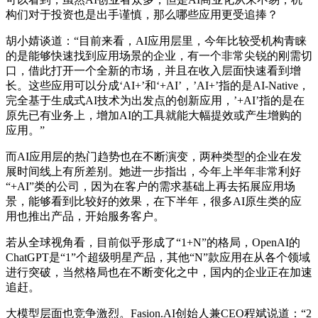
构们对于投资也是出手谨慎，那么哪些应用更受追捧？
胡小婧谈道：“目前来看，AI应用层里，今年比较受机构青睐
的是能够快速找到应用场景的企业，有一个非常尖锐的刚需切
口，借此打开一个全新的市场，并且在收入层面快速看到增
长。这些应用可以分成‘AI+’和‘+AI’，’AI+’指的是AI-Native，
完全基于生成式AI技术为出发点的创新应用，’+AI’指的是在
原先已有业务上，增加AI的工具就能大幅提效或产生增购的
应用。”
而AI应用层的热门趋势也在不断演变，两种类型的企业在发
展时间线上有所差别。她进一步指出，今年上半年非常利好
“+AI”类的公司，因为在客户的需求基础上再去拓展应用场
景，能够看到比较好的效果，在下半年，很多AI原生类的应
用也推出产品，开始服务客户。
若从全球视角看，目前似乎形成了“1+N”的格局，OpenAI的
ChatGPT是“1”个超级明星产品，其他“N”款应用在从各个领域
进行突破，当然格局也在不断变化之中，国内的企业正在加速
追赶。
大模型层面也竞争激烈。Fasion.AI创始人兼CEO程斌说道：“2