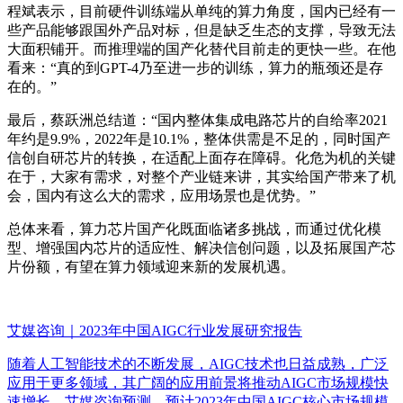
程斌表示，目前硬件训练端从单纯的算力角度，国内已经有一
些产品能够跟国外产品对标，但是缺乏生态的支撑，导致无法
大面积铺开。而推理端的国产化替代目前走的更快一些。在他
看来：“真的到GPT-4乃至进一步的训练，算力的瓶颈还是存
在的。”
最后，蔡跃洲总结道：“国内整体集成电路芯片的自给率2021
年约是9.9%，2022年是10.1%，整体供需是不足的，同时国产
信创自研芯片的转换，在适配上面存在障碍。化危为机的关键
在于，大家有需求，对整个产业链来讲，其实给国产带来了机
会，国内有这么大的需求，应用场景也是优势。”
总体来看，算力芯片国产化既面临诸多挑战，而通过优化模
型、增强国内芯片的适应性、解决信创问题，以及拓展国产芯
片份额，有望在算力领域迎来新的发展机遇。
艾媒咨询｜2023年中国AIGC行业发展研究报告
随着人工智能技术的不断发展，AIGC技术也日益成熟，广泛
应用于更多领域，其广阔的应用前景将推动AIGC市场规模快
速增长。艾媒咨询预测，预计2023年中国AIGC核心市场规模