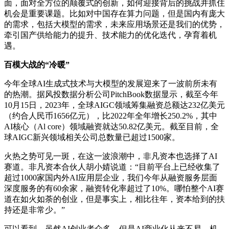
面，面对全方位的颠覆式的创新，如何迎接背后的挑战并抓住
机会是重要课题。比如对中国存在算力问题，但是国内有庞大
的需求，包括大模型的需求，未来应用场景还是我们的优势，
牵引国产供给能力的提升、技术能力的优化迭代，孕育着机
遇。
百模大战的“冷暖”
今年全球AI生成式技术与大模型的发展迎来了一波前所未有
的热潮。据风投数据分析公司PitchBook数据显示，截至今年
10月15日，2023年，全球AIGC领域筹集融资总额达232亿美元
（约合人民币1656亿元），比2022年全年增长250.2%，其中
AI核心（Al core）领域融资就达50.82亿美元。截至目前，全
球AIGC新兴领域相关公司总数量已超过1500家。
火热之势可见一斑，在这一波浪潮中，非凡资本也选择了AI
赛道。非凡资本合伙人胡小婧说道：“目前平台上已经收集了
超过1000家国内外AI应用层企业，我们今年从融资服务层面
深度服务的有60余家，融资转化率超过了10%。哪怕整个AI赛
道在如火如荼的创业，但是事实上，相比往年，资本给到的扶
持还是非常少。”
可以看到，虽然AI创业者众多，但是AI商业化从来不易，机