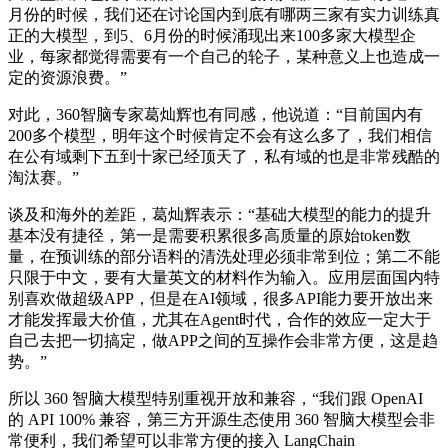
月份的时候，我们还在讨论国内到底有哪两三家有实力训练真
正的大模型，到5、6月份的时候涌现出来100多家大模型企
业，每家都觉得需要有一个自己的轮子，某种意义上也造成一
定的资源浪费。”
对此，360智脑专家葛灿辉也有同感，他说道：“目前国内有
200多个模型，明年这个时候肯定不会有这么多了，我们相信
在公有域剩下五到十家已经顶天了，私有域的也是非常残酷的
淘汰赛。”
谈及和海外的差距，葛灿辉表示：“基础大模型的能力的提升
基本没有捷径，第一是需要积累很多高质量的原始token数
量，在预训练的部分语料的清洗处理必须非常到位；第二不能
只限于中文，要有大量英文的材料作为输入。应用层面国内特
别喜欢做超级APP，但是在AI领域，很多API能力要开放出来
才能发挥最大价值，尤其在Agent时代，合作的效应一定大于
自己去把一切搞定，做APP之间的互操作会非常方便，这是趋
势。”
所以 360 智脑大模型特别重视开放和兼容，“我们跟 OpenAI
的 API 100% 兼容，第三方开源生态使用 360 智脑大模型会非
常便利，我们希望可以非常方便的接入 LangChain