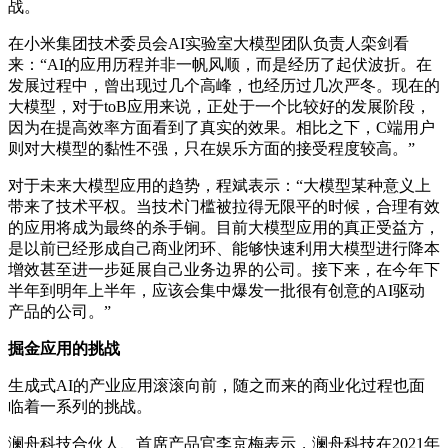
战。
在小米集团技术委员会AI实验室大模型团队负责人栾剑看
来：“AI的应用历程并非一帆风顺，而是经历了起伏波折。在
发展过程中，曾出现过几个高峰，也经历过几次严冬。现在的
大模型，对于toB应用来说，正处于一个比较好的发展阶段，
因为在提高效率方面看到了真实的效果。相比之下，C端用户
则对大模型的黏性不强，只在娱乐方面的接受程度较高。”
对于未来大模型应用的趋势，程斌表示：“大模型某种意义上
带来了技术平权。当技术门槛被拉得无限平的时候，合理有效
的应用将成为最终的杀手锏。目前大模型应用的真正受益方，
是以前已经形成自己商业闭环、能够快速利用大模型进行降本
增效甚至进一步延展自己业务边界的公司。接下来，在今年下
半年到明年上半年，应该会集中爆发一批很有创意的AI驱动
产品的公司。”
掘金应用的挑战
生成式AI的产业应用滚滚向前，随之而来的商业化过程也面
临着一系列的挑战。
澜舟科技合伙人、首席产品官李京梅表示，澜舟科技在2021年