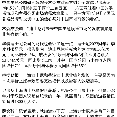
中国主题公园研究院院长林焕杰对南方财经全媒体记者表示，
7年多的时间就扩建了两个主题园区，一方面意味着中国的娱
乐市场和主题公园市场的需求非常大，另一方面也证明了国际
著名品牌对投资中国的信心与对中国市场前景的看好。
林焕杰强调，“迪士尼对未来中国主题娱乐市场的发展前景是
非常有信心的。”
华特迪士尼公司的财报也验证了这一点。迪士尼2023财年四季
度财报显示，报告期内，迪士尼体验板块的营收为81.6亿美
元，同比增长13%。该板块的“乐园与体验”相关业务总收入
53.84亿美元，同比增长13%。其中，国内乐园与体验收入同
比增长7%，国际乐园与体验收入同比增长55%。
根据财报，上海迪士尼和香港迪士尼业绩的增长，主要是因为
平均票价上涨导致游客支出增长以及游客人数增加等。
记者从上海迪士尼度假区获悉，尽管今年门票上涨，但是2023
年对于乐园来说是创纪录的一年。截至目前，乐园的游客量已
经超过1300万人次。
薛逸骏向记者表示，就旅游业而言，上海迪士尼是最热门的目
的地之一。2023年上海迪士尼度假区取得了巨大的成功，很多