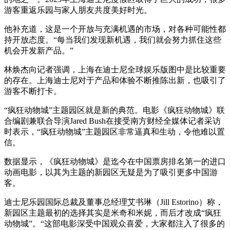
游客重返乐园与家人朋友共度美好时光。
他补充道，这是一个开放与充满机遇的市场，对各种可能性都
持开放态度。“每当我们发现新机遇，我们就会努力抓住这些
机会开发新产品。”
林焕杰向记者强调，上海在迪士尼全球娱乐版图中是比较重要
的存在。上海迪士尼对于产品和体验不断推陈出新，也吸引了
游客不断打卡。
“疯狂动物城”主题园区就是新的典范。电影《疯狂动物城》联
合编剧兼联合导演Jared Bush在接受南方财经全媒体记者采访
时表示，“疯狂动物城”主题园区非常逼真和生动，令他难以置
信。
数据显示，《疯狂动物城》是迄今在中国票房排名第一的进口
动画电影，以其为主题的新园区无疑是为了吸引更多中国游
客。
迪士尼乐园国际总裁及董事总经理艾书琳（Jill Estorino）称，
新园区主题最初的选择其实是米奇和米妮，而后才改成“疯狂
动物城”。“这部电影深受中国观众喜爱，大家都注入了很多的