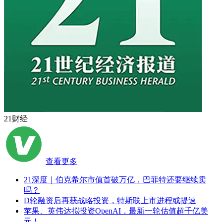
21财经
查看更多
21深度｜伯克希尔市值首破万亿，巴菲特还要继续卖
吗？
D轮融资后再获战略投资，特斯联上市进程或提速
苹果、英伟达拟投资OpenAI，最新一轮估值超千亿美
元！