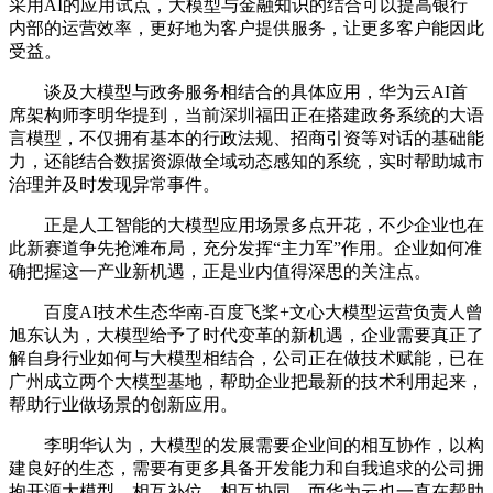
采用AI的应用试点，大模型与金融知识的结合可以提高银行
内部的运营效率，更好地为客户提供服务，让更多客户能因此
受益。
谈及大模型与政务服务相结合的具体应用，华为云AI首
席架构师李明华提到，当前深圳福田正在搭建政务系统的大语
言模型，不仅拥有基本的行政法规、招商引资等对话的基础能
力，还能结合数据资源做全域动态感知的系统，实时帮助城市
治理并及时发现异常事件。
正是人工智能的大模型应用场景多点开花，不少企业也在
此新赛道争先抢滩布局，充分发挥“主力军”作用。企业如何准
确把握这一产业新机遇，正是业内值得深思的关注点。
百度AI技术生态华南-百度飞桨+文心大模型运营负责人曾
旭东认为，大模型给予了时代变革的新机遇，企业需要真正了
解自身行业如何与大模型相结合，公司正在做技术赋能，已在
广州成立两个大模型基地，帮助企业把最新的技术利用起来，
帮助行业做场景的创新应用。
李明华认为，大模型的发展需要企业间的相互协作，以构
建良好的生态，需要有更多具备开发能力和自我追求的公司拥
抱开源大模型，相互补位、相互协同，而华为云也一直在帮助