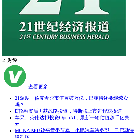
21财经
查看更多
21深度｜伯克希尔市值首破万亿，巴菲特还要继续卖
吗？
D轮融资后再获战略投资，特斯联上市进程或提速
苹果、英伟达拟投资OpenAI，最新一轮估值超千亿美
元！
MONA M03被恶意带节奏，小鹏汽车法务部：已启动法
律程序