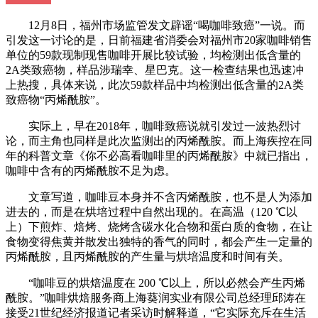
12月8日，福州市场监管发文辟谣“喝咖啡致癌”一说。而
引发这一讨论的是，日前福建省消委会对福州市20家咖啡销售
单位的59款现制现售咖啡开展比较试验，均检测出低含量的
2A类致癌物，样品涉瑞幸、星巴克。这一检查结果也迅速冲
上热搜，具体来说，此次59款样品中均检测出低含量的2A类
致癌物“丙烯酰胺”。
实际上，早在2018年，咖啡致癌说就引发过一波热烈讨
论，而主角也同样是此次监测出的丙烯酰胺。而上海疾控在同
年的科普文章《你不必高看咖啡里的丙烯酰胺》中就已指出，
咖啡中含有的丙烯酰胺不足为虑。
文章写道，咖啡豆本身并不含丙烯酰胺，也不是人为添加
进去的，而是在烘培过程中自然出现的。在高温（120 ℃以
上）下煎炸、焙烤、烧烤含碳水化合物和蛋白质的食物，在让
食物变得焦黄并散发出独特的香气的同时，都会产生一定量的
丙烯酰胺，且丙烯酰胺的产生量与烘培温度和时间有关。
“咖啡豆的烘焙温度在 200 ℃以上，所以必然会产生丙烯
酰胺。”咖啡烘焙服务商上海葵润实业有限公司总经理邱涛在
接受21世纪经济报道记者采访时解释道，“它实际充斥在生活