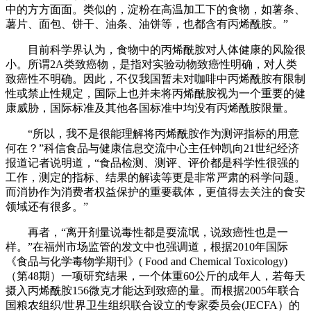
中的方方面面。类似的，淀粉在高温加工下的食物，如薯条、
薯片、面包、饼干、油条、油饼等，也都含有丙烯酰胺。”
目前科学界认为，食物中的丙烯酰胺对人体健康的风险很
小。所谓2A类致癌物，是指对实验动物致癌性明确，对人类
致癌性不明确。因此，不仅我国暂未对咖啡中丙烯酰胺有限制
性或禁止性规定，国际上也并未将丙烯酰胺视为一个重要的健
康威胁，国际标准及其他各国标准中均没有丙烯酰胺限量。
“所以，我不是很能理解将丙烯酰胺作为测评指标的用意
何在？”科信食品与健康信息交流中心主任钟凯向21世纪经济
报道记者说明道，“食品检测、测评、评价都是科学性很强的
工作，测定的指标、结果的解读等更是非常严肃的科学问题。
而消协作为消费者权益保护的重要载体，更值得去关注的食安
领域还有很多。”
再者，“离开剂量说毒性都是耍流氓，说致癌性也是一
样。”在福州市场监管的发文中也强调道，根据2010年国际
《食品与化学毒物学期刊》( Food and Chemical Toxicology)
（第48期）一项研究结果，一个体重60公斤的成年人，若每天
摄入丙烯酰胺156微克才能达到致癌的量。而根据2005年联合
国粮农组织/世界卫生组织联合设立的专家委员会(JECFA）的