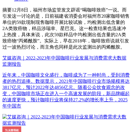
摘要
12月8日，福州市场监管发文辟谣“喝咖啡致癌”一说。而
引发这一讨论的是，日前福建省消委会对福州市20家咖啡销售
单位的59款现制现售咖啡开展比较试验，均检测出低含量的
2A类致癌物，样品涉瑞幸、星巴克。这一检查结果也迅速冲
上热搜，具体来说，此次59款样品中均检测出低含量的2A类
致癌物“丙烯酰胺”。实际上，早在2018年，咖啡致癌说就引发
过一波热烈讨论，而主角也同样是此次监测出的丙烯酰胺。
艾媒咨询｜2022-2023年中国咖啡行业发展与消费需求大数据
监测报告
近年来，中国咖啡文化盛行，咖啡成为了一种时尚，受到消费
者的热烈追捧。数据显示，2021年中国咖啡行业市场规模将达
3817亿元，预计2022年达4856亿元。随着公众饮食观念的改
变，中国咖啡市场正在进入一个高速发展的阶段，新品牌崛起
的速度更快，预计咖啡行业将保持27.2%的增长率上升，2025
年中国市