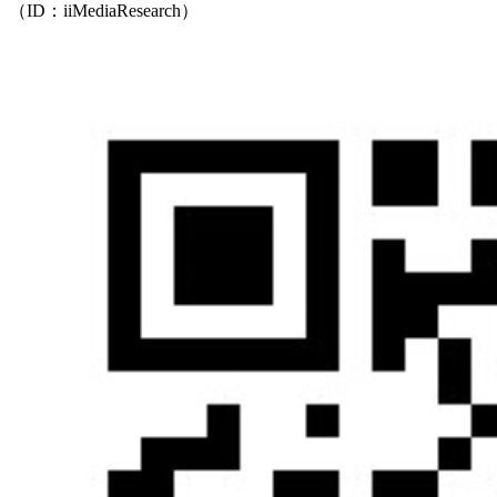
（ID：iiMediaResearch）