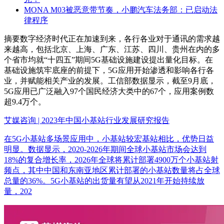
MONA M03被恶意带节奏，小鹏汽车法务部：已启动法
律程序
摘要
数字经济时代正在加速到来，各行各业对于通讯的需求越
来越高，包括北京、上海、广东、江苏、四川、贵州在内的多
个省市均就“十四五”期间5G基础设施建设提出量化目标。在
基础设施筑牢底座的前提下，5G应用开始渗透和影响各行各
业，并赋能相关产业的发展。工信部数据显示，截至9月底，
5G应用已广泛融入97个国民经济大类中的67个，应用案例数
超9.4万个。
艾媒咨询 | 2023年中国小基站行业发展研究报告
在5G小基站多场景应用中，小基站较宏基站相比，优势日益
明显。数据显示，2020-2026年期间全球小基站市场会达到
18%的复合增长率，2026年全球将累计部署4900万个小基站射
频点，其中中国和东南亚地区累计部署的小基站数量将占全球
总量的36%。5G小基站的出货量有望从2021年开始持续放
量，202