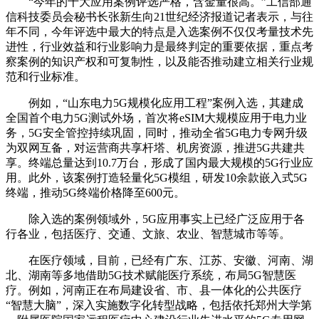
“今年的十大应用案例评选严格，含金量很高。”工信部通
信科技委员会秘书长张新生向21世纪经济报道记者表示，与往
年不同，今年评选中最大的特点是入选案例不仅仅考量技术先
进性，行业效益和行业影响力是最终判定的重要依据，重点考
察案例的知识产权和可复制性，以及能否推动建立相关行业规
范和行业标准。
例如，“山东电力5G规模化应用工程”案例入选，其建成
全国首个电力5G测试外场，首次将eSIM大规模应用于电力业
务，5G安全管控持续巩固，同时，推动全省5G电力专网升级
为双网互备，对运营商共享杆塔、机房资源，推进5G共建共
享。终端总量达到10.7万台，形成了国内最大规模的5G行业应
用。此外，该案例打造轻量化5G模组，研发10余款嵌入式5G
终端，推动5G终端价格降至600元。
除入选的案例领域外，5G应用事实上已经广泛应用于各
行各业，包括医疗、交通、文旅、农业、智慧城市等等。
在医疗领域，目前，已经有广东、江苏、安徽、河南、湖
北、湖南等多地借助5G技术赋能医疗系统，布局5G智慧医
疗。例如，河南正在布局建设省、市、县一体化的公共医疗
“智慧大脑”，深入实施数字化转型战略，包括依托郑州大学第