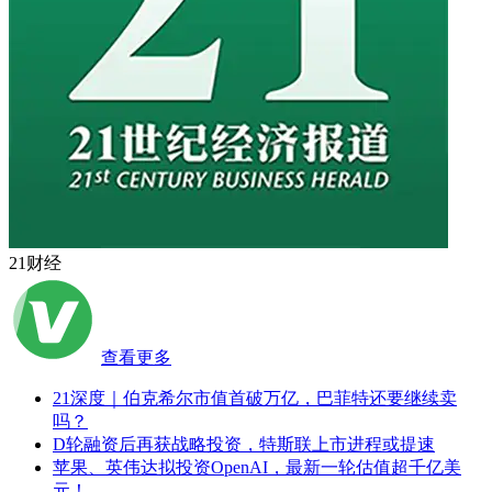
21财经
查看更多
21深度｜伯克希尔市值首破万亿，巴菲特还要继续卖
吗？
D轮融资后再获战略投资，特斯联上市进程或提速
苹果、英伟达拟投资OpenAI，最新一轮估值超千亿美
元！