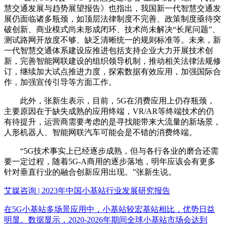
慧交通发展与趋势展望报告》也指出，我国新一代智慧交通发
展仍面临诸多瓶颈，如顶层法律制度不完善、政策制度亟待突
破创新、商业模式尚未形成闭环、技术尚未解决“长尾问题”、
测试路网开放度不够、缺乏清晰统一的规则标准等。未来，新
一代智慧交通体系建设应推进包括支持企业大力开展技术创
新，完善智能网联建设的组织领导机制，推动相关法律法规修
订，继续加大试点推进力度，探索数据有效应用，加强国际合
作，加强宣传引导等方面工作。
此外，张新生表示，目前，5G在消费应用上仍存瓶颈，
主要原因在于缺失成熟的应用终端，VR/AR等终端技术的仍
有待提升，运营商需要考虑的是寻找能带来大流量的新场景，
人形机器人、智能网联汽车可能会是不错的消费终端。
“5G技术事实上已经逐步成熟，但与各行各业的磨合还需
要一定过程，随着5G-A商用的逐步落地，明年应该会有更多
针对垂直行业的融合创新应用出现。”张新生说。
艾媒咨询 | 2023年中国小基站行业发展研究报告
在5G小基站多场景应用中，小基站较宏基站相比，优势日益
明显。数据显示，2020-2026年期间全球小基站市场会达到