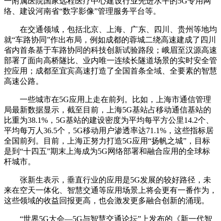
一附属医院国家远程医疗中心建设行业先进水平的5G专用网
络、建设河南省“数字影像”管理服务平台等。
在交通领域，包括北京、上海、广东、四川、贵州等地均
就“车路协同”作出布局，例如成都的蓉城二绕高速建成了四川
省内首条基于车路协同的科技创新试验路段；峨眉至汉源高速
部署了面向高桥隧比、业内唯一连续长隧道场景的实时安全管
控应用；成都至宜宾高速打造了全国首条全域、全要素的智慧
高速公路。
一些城市在5G应用上走在前列。比如，上海市通信管理
局最新数据显示，截至目前，上海5G基站占移动通信基站的
比重为38.1%，5G基站的建设密度为平均每平方公里14.2个、
平均每万人36.5个，5G移动用户渗透率达71.1%，这些指标居
全国前列。目前，上海正努力打造5G应用“扬帆之城”，目标
是到“十四五”期末上海成为5G网络部署和融合应用的全球标
杆城市。
张新生表示，垂直行业的应用是5G发展的较好路径，未
来在空天一体化、智慧交通等应用场景上将会更有一番作为，
这些领域的收益回报更高，也会激发更多融合创新的涌现。
“世界5G大会—5G与智慧交通论坛”上发布的《新一代智