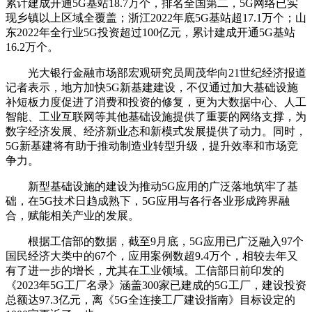
累计建成开通5G基站18.7万个，排名全国第二，5G网络已实
现乡镇以上区域全覆盖；浙江2022年底5G基站超17.1万个；山
东2022年全行业5G投资超过100亿元，累计建成开通5G基站
16.2万个。
光大银行金融市场部宏观研究员周茂华向21世纪经济报道
记者表示，地方加快5G新基建建设，不仅通过加大基础设施
补短板力度促进了消费和投资的修复，更为大数据中心、人工
智能、工业互联网等其他基础设施提供了重要的网络支撑，为
数字经济发展、经济新业态和新模式发展提供了动力。同时，
5G新基建将有助于推动制造业转型升级，提升效率和市场竞
争力。
新型基础设施的建设为推动5G应用的广泛落地筑牢了基
础，在5G技术日趋成熟下，5G应用与各行各业形成跨界融
合，赋能相关产业的发展。
根据工信部的数据，截至9月底，5G应用已广泛融入97个
国民经济大类中的67个，应用案例数超9.4万个，相较去年又
有了进一步的增长，尤其在工业领域。工信部日前印发的
《2023年5G工厂名录》涵盖300家已建成的5G工厂，建设投资
总额达97.3亿元，离《5G全连接工厂建设指南》目标设定的