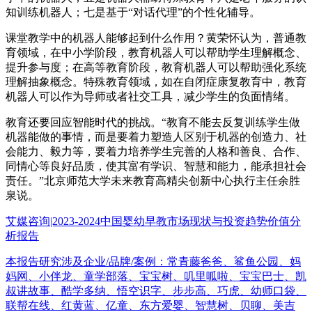
知训练机器人；七是基于“对话代理”的个性化辅导。
课堂教学中的机器人能够起到什么作用？黄荣怀认为，普通教
育领域，在中小学阶段，教育机器人可以帮助学生理解概念、
提升参与度；在高等教育阶段，教育机器人可以帮助强化系统
理解抽象概念。特殊教育领域，如在自闭症康复教育中，教育
机器人可以作为导师或者社交工具，减少学生的负面情绪。
教育还要回应智能时代的挑战。“教育不能去反复训练学生做
机器能做的事情，而是要着力塑造人区别于机器的创造力、社
会能力、毅力等，要着力培养学生完善的人格和善良、合作、
同情心等良好品质，使其富有学识、智慧和能力，能承担社会
责任。”北京师范大学未来教育高精尖创新中心执行主任余胜
泉说。
艾媒咨询|2023-2024中国婴幼早教市场现状与投资趋势价值分
析报告
本报告研究涉及企业/品牌/案例：常青藤爸爸、鲨鱼公园、妈
妈网、小伴龙、童学部落、宝宝树、叽里呱啦、宝宝巴士、凯
叔讲故事、酷学多纳、悟空识字、步步高、巧虎、幼师口袋、
联帮在线、红黄蓝、亿童、东方爱婴、智慧树、贝聊、美吉