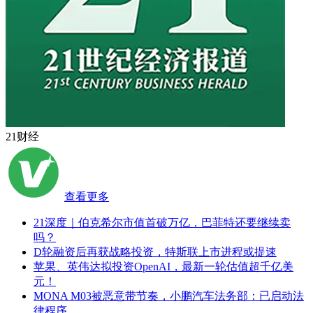
21财经
查看更多
21深度｜伯克希尔市值首破万亿，巴菲特还要继续卖
吗？
D轮融资后再获战略投资，特斯联上市进程或提速
苹果、英伟达拟投资OpenAI，最新一轮估值超千亿美
元！
MONA M03被恶意带节奏，小鹏汽车法务部：已启动法
律程序