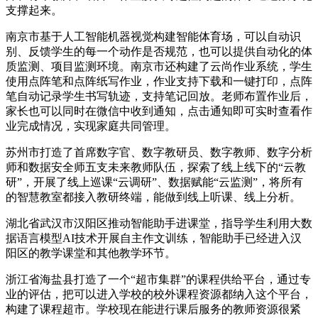
支撑起来。
南京市基于人工智能机器视觉构建智能体育场，可以自动识
别、反馈学生的每一个动作是否规范，也可以提供自动化的体
质监测、项目监测环境。南京市还构建了云尚作业系统，学生
使用点阵笔和点阵纸写作业，作业支持下载和一键打印，点阵
笔自动记录学生书写轨迹，支持笔记回放。老师布置作业后，
家长也可以同时在微信中收到通知，点击通知即可实时查看作
业完成情况，实现家庭共同管理。
苏州市打造了首席数字官、数字教研员、数字教师、数字分析
师和数据安全师五支未来教师队伍，探索了线上线下的“云教
研”，开展了线上巡课“云调研”、数据赋能“云监测”，将所有
的智慧教室都接入教研终端，能做到线上听课、线上分析。
湖北省武汉市汉阳区推动智能助手进课堂，指导学生利用大数
据语言模型AI技术开展自主作文训练，智能助手已经进入汉
阳区的教学课堂和其他教学环节。
浙江省海盐县打造了一个“超市集群”的课程供给平台，通过专
业的评估，把可以进入学校的校外课程资源都纳入这个平台，
构建了课程超市。学校现在能进行课后服务的教师资源很紧