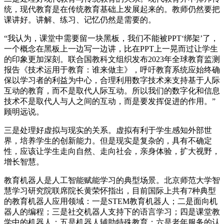
统，现代教育是在传统教育基础上发展起来的。教师仍然要把
课讲好。讲解、练习、记忆仍然是需要的。
“我认为，课堂中需要留一块黑板，我们不能被PPT‘绑架’了，
一个概念在黑板上一边写一边讲，比在PPT上一晃而过让学生
的印象更加深刻。联合国教科文组织发布2023年全球教育监测
报告《技术运用于教育：谁来做主》，呼吁教育系统应始终确
保以学习者的利益为中心，合理利用数字技术来支持基于人际
互动的教育，而不是取代人际互动。所以我们的数字化和信息
技术不是取代人与人之间的互动，而是要发挥促进的作用。”
顾明远说。
三是处理好虚拟与现实的关系。虚拟有利于学生感知外部世
界，培养学生的创新能力。但是现实是复杂的，具有不确定
性，应该让学生走向自然、走向社会，亲身体验，扩大视野，
增长智慧。
教育机器人是人工智能赋能学习的典型场景。北京师范大学智
慧学习研究院联席院长黄荣怀指出，目前国际上共有7种典型
的教育机器人应用领域：一是STEM教育机器人；二是面向机
器人的编程；三是社交机器人支持下的语言学习；四是课堂教
学中的机器人；五是机器人辅助特殊教育；六是老年服务的认