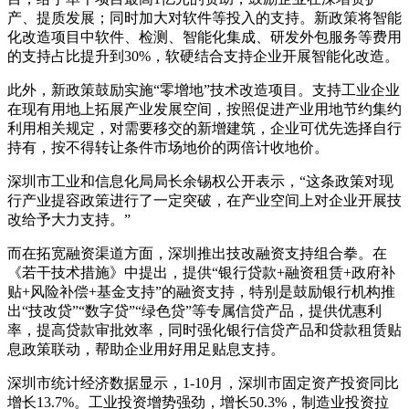
产、提质发展；同时加大对软件等投入的支持。新政策将智能
化改造项目中软件、检测、智能化集成、研发外包服务等费用
的支持占比提升到30%，软硬结合支持企业开展智能化改造。
此外，新政策鼓励实施“零增地”技术改造项目。支持工业企业
在现有用地上拓展产业发展空间，按照促进产业用地节约集约
利用相关规定，对需要移交的新增建筑，企业可优先选择自行
持有，按不得转让条件市场地价的两倍计收地价。
深圳市工业和信息化局局长余锡权公开表示，“这条政策对现
行产业提容政策进行了一定突破，在产业空间上对企业开展技
改给予大力支持。”
而在拓宽融资渠道方面，深圳推出技改融资支持组合拳。在
《若干技术措施》中提出，提供“银行贷款+融资租赁+政府补
贴+风险补偿+基金支持”的融资支持，特别是鼓励银行机构推
出“技改贷”“数字贷”“绿色贷”等专属信贷产品，提供优惠利
率，提高贷款审批效率，同时强化银行信贷产品和贷款租赁贴
息政策联动，帮助企业用好用足贴息支持。
深圳市统计经济数据显示，1-10月，深圳市固定资产投资同比
增长13.7%。工业投资增势强劲，增长50.3%，制造业投资拉