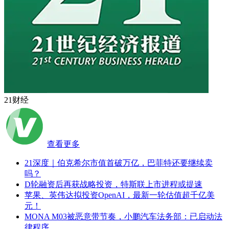
21财经
查看更多
21深度｜伯克希尔市值首破万亿，巴菲特还要继续卖
吗？
D轮融资后再获战略投资，特斯联上市进程或提速
苹果、英伟达拟投资OpenAI，最新一轮估值超千亿美
元！
MONA M03被恶意带节奏，小鹏汽车法务部：已启动法
律程序