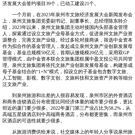
济发展大会签约项目39个，已动工建设21个。
一个月前，在2023年泉州市文旅经济发展大会新闻发布会
上，泉州文旅集团党委副书记、副董事长、总经理陈东聆介
绍，2023年以来，泉州文旅集团主动对接国内头部基金管理
人，探索通过设立文旅产业母基金方式，促进泉州文旅产业资
源整合，完善文旅产业链。经过多轮对接商谈，筛选中金资本
作为拟合作的基金管理人，发起成立泉州文旅产业创新发展母
基金，基金总规模50亿元，首期认缴规模20亿元，采用双GP
管理模式，由中金资本联合文旅集团权属中盈文投公司共同管
理。泉州文旅集团将依托文旅产业创新发展母基金，构建形成
母子基金结合的“1+N”模式，拟设立的子基金包含数字文旅、
人工智能、影视、数字文创、文旅科技和文旅资产并购等细分
泛文旅产业。
到泉州旅游和出差的人很容易发现，泉州市区的外资酒店
和商务连锁酒店分布密度比同经济体量的城市要少很多，更比
邻近的厦门要少很多。2022年厦门第三产业占比为58.2%，从
高端五星级酒店到中高端商务酒店，分布都更密集，而泉州市
区酒店的可选性就要少很多。
从旅游消费供给来说，社交媒体上的年轻人分享说泉州旅