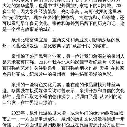
大港的繁华盛景，也是中世纪外国旅行家笔下的刺桐城。700
多年前，因为泉州经济繁荣，亮灯率高，马可·波罗将这里称
作“光明之城”。现在在泉州的博物馆、古建筑和寺庙等地，还
可以看到早年多元文化、宗教和海外贸易留下的历史印记，这
是一个很有故事感的城市。
泉州比较富饶宜居，重商文化和商业文明影响深远的泉
州，民营经济发达，是比较典型的“藏富于民”的城市。
泉州除了盛产民营企业家，另一位让我印象深刻的泉州人
是艺术家蔡国强。2016年我在北京的影院里看纪录片《天梯：
蔡国强的艺术》关注到泉州，蔡国强的烟火作品“天梯”在其家
乡泉州完成，纪录片中的泉州有一种神秘和浪漫的色彩。
泉州的一些特色文化元素，能在他的作品里找到蛛丝马
迹。蔡国强在接受媒体采访时曾表示，泉州开放和自信的文化
精神，是自己取之不竭的创作源泉，强调自己是“从泉州的港
口出发，在世界港口漂泊”。
2023年，泉州旅游热度大增，成为热门的city walk漫游城
市之一，一方面是申遗成功，泉州的历史文化资源得到进一步
传播，另一方面也是泉州政府和企业在旅游资源开发方面进一