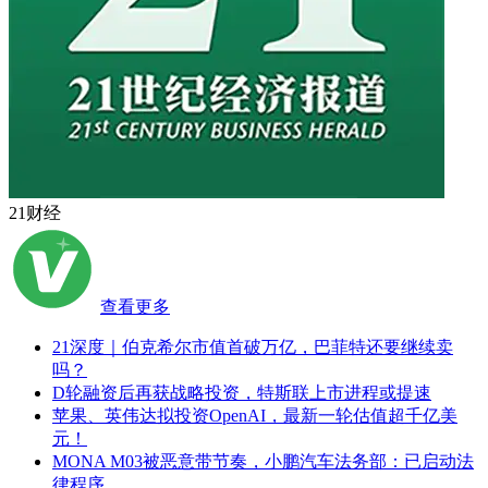
21财经
查看更多
21深度｜伯克希尔市值首破万亿，巴菲特还要继续卖
吗？
D轮融资后再获战略投资，特斯联上市进程或提速
苹果、英伟达拟投资OpenAI，最新一轮估值超千亿美
元！
MONA M03被恶意带节奏，小鹏汽车法务部：已启动法
律程序