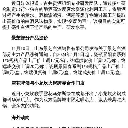
近日媒体报道，古井贡酒组织专业研发团队，通过多年研
究制定出行业独有的酿酒高浓度废水资源化利用工艺，将酿酒
过程产生的黄水、酒糟渗滤液、酒尾等废弃物通过新工艺提取
出高价值的白酒风味物质，实现“变废为宝”，该项目的实施可
提升亳州白酒下游产品的生产、研发水平。
景芝部分产品提价
11月10日，山东景芝白酒销售有限公司发布关于景芝白酒
部分主力产品涨价通知，自2024年1月1日起，瓷瓶景阳春系列
1*6规格产品出厂价上调12元/箱，终端供货价上调12元/箱，终
端成交价上调20元/箱；瓷瓶景阳春系列1*4规格产品出厂价上
调8元/盒，终端供货价上调8元/盒，终端成交价上调14元/盒。
雪花啤酒与小龙坎火锅跨界合作门店
近日小龙坎联手雪花马尔斯绿在成都开出了小龙坎火锅成
都科华潮玩店。作为双方品牌城市限定联名店，该店兼具吃火
锅、会亲友的功能。
海外动向