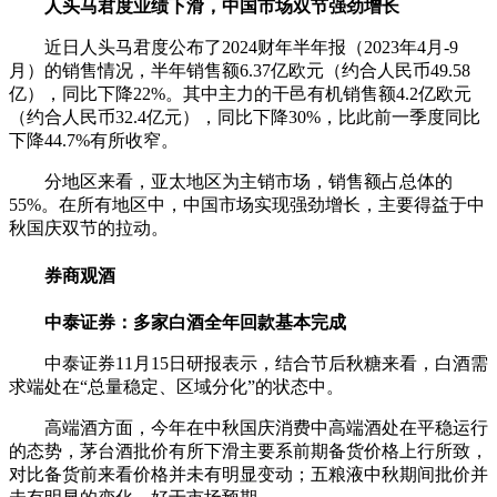
人头马君度业绩下滑，中国市场双节强劲增长
近日人头马君度公布了2024财年半年报（2023年4月-9
月）的销售情况，半年销售额6.37亿欧元（约合人民币49.58
亿），同比下降22%。其中主力的干邑有机销售额4.2亿欧元
（约合人民币32.4亿元），同比下降30%，比此前一季度同比
下降44.7%有所收窄。
分地区来看，亚太地区为主销市场，销售额占总体的
55%。在所有地区中，中国市场实现强劲增长，主要得益于中
秋国庆双节的拉动。
券商观酒
中泰证券：多家白酒全年回款基本完成
中泰证券11月15日研报表示，结合节后秋糖来看，白酒需
求端处在“总量稳定、区域分化”的状态中。
高端酒方面，今年在中秋国庆消费中高端酒处在平稳运行
的态势，茅台酒批价有所下滑主要系前期备货价格上行所致，
对比备货前来看价格并未有明显变动；五粮液中秋期间批价并