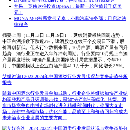
D轮融资后再获战略投资，特斯联上市进程或提速
苹果、英伟达拟投资OpenAI，最新一轮估值超千亿美
元！
MONA M03被恶意带节奏，小鹏汽车法务部：已启动法
律程序
摘要
上周（11月13日-11月19日），延续消费板块回调趋势，
中证白酒指数下跌近2%，啤酒股也连续三个交易日下滑，股
价再创新低。但从行业数据来看，10月白酒、啤酒产量有回升
趋势，酒行业正在进入年终冲刺周期。行业要闻10月规上白酒
产量再度增长 啤酒产量止跌国家统计局数据显示，今年10
月，中国规模以上企业白酒产量41.1万千升，同比增长2.5%。
艾媒咨询 | 2023-2024年中国酒类行业发展状况与竞争态势分析
报告
随着中国酒水行业发展愈加成熟，行业企业将继续加快产业结
构调整和产品升级调整步伐，围绕“去产能+高端化” 转型。酒
水市场竞争也由拼市场时代进入精耕利润时代，稳固大众市
场，深耕中高端市场，优化产能，品质至上和价值回归将成为
未来酒水企业发展的主要方向。