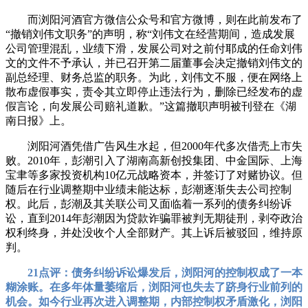
而浏阳河酒官方微信公众号和官方微博，则在此前发布了
“撤销刘伟文职务”的声明，称“刘伟文在经营期间，造成发展
公司管理混乱，业绩下滑，发展公司对之前付耶成的任命刘伟
文的文件不予承认，并已召开第二届董事会决定撤销刘伟文的
副总经理、财务总监的职务。为此，刘伟文不服，便在网络上
散布虚假事实，责令其立即停止违法行为，删除已经发布的虚
假言论，向发展公司赔礼道歉。”这篇撤职声明被刊登在《湖
南日报》上。
浏阳河酒凭借广告风生水起，但2000年代多次借壳上市失
败。2010年，彭潮引入了湖南高新创投集团、中金国际、上海
宝聿等多家投资机构10亿元战略资本，并签订了对赌协议。但
随后在行业调整期中业绩未能达标，彭潮逐渐失去公司控制
权。此后，彭潮及其关联公司又面临着一系列的债务纠纷诉
讼，直到2014年彭潮因为贷款诈骗罪被判无期徒刑，剥夺政治
权利终身，并处没收个人全部财产。其上诉后被驳回，维持原
判。
21点评：债务纠纷诉讼爆发后，浏阳河的控制权成了一本
糊涂账。在多年体量萎缩后，浏阳河也失去了跻身行业前列的
机会。如今行业再次进入调整期，内部控制权矛盾激化，浏阳