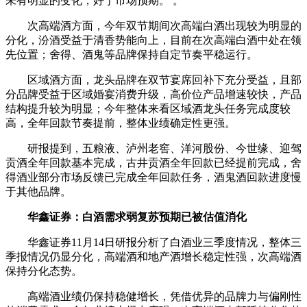
未有明显的变化，好于市场预期。 。
次高端酒方面，今年双节期间次高端白酒出现较为明显的
分化，汾酒受益于清香势能向上，目前在次高端白酒中处在领
先位置；舍得、酒鬼等品牌保持自定节奏平稳运行。
区域酒方面，龙头品牌在双节宴席回补下充分受益，且部
分品牌受益于区域婚宴消费升级，高价位产品增速较快，产品
结构提升较为明显；今年整体来看区域酒龙头任务完成度较
高，全年回款节奏提前，整体业绩确定性更强。
研报提到，五粮液、泸州老窖、洋河股份、今世缘、迎驾
贡酒全年回款基本完成，古井贡酒全年回款已经提前完成，舍
得酒业部分市场反馈已完成全年回款任务，酒鬼酒回款进度慢
于其他品牌。
华鑫证券：白酒需求弱复苏预期已被估值消化
华鑫证券11月14日研报分析了白酒业三季度情况，整体三
季报情况仍显分化，高端酒和地产酒增长稳定性强，次高端酒
保持分化态势。
高端酒业绩仍保持稳健增长，凭借优异的品牌力与偏刚性