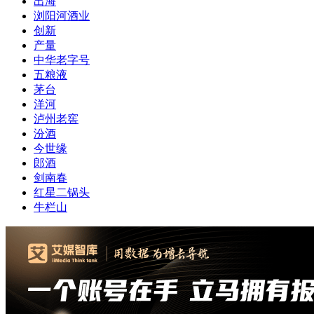
出海
浏阳河酒业
创新
产量
中华老字号
五粮液
茅台
洋河
泸州老窖
汾酒
今世缘
郎酒
剑南春
红星二锅头
牛栏山