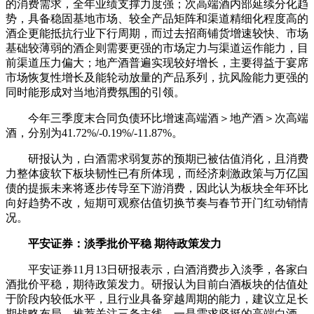
的消费需求，全年业绩支撑力度强；次高端酒内部延续分化趋
势，具备稳固基地市场、较全产品矩阵和渠道精细化程度高的
酒企更能抵抗行业下行周期，而过去招商铺货增速较快、市场
基础较薄弱的酒企则需要更强的市场定力与渠道运作能力，目
前渠道压力偏大；地产酒普遍实现较好增长，主要得益于宴席
市场恢复性增长及能轮动放量的产品系列，抗风险能力更强的
同时能形成对当地消费氛围的引领。
今年三季度末合同负债环比增速高端酒＞地产酒＞次高端
酒，分别为41.72%/-0.19%/-11.87%。
研报认为，白酒需求弱复苏的预期已被估值消化，且消费
力整体疲软下板块韧性已有所体现，而经济刺激政策与万亿国
债的提振未来将逐步传导至下游消费，因此认为板块全年环比
向好趋势不改，短期可观察估值切换节奏与春节开门红动销情
况。
平安证券：淡季批价平稳 期待政策发力
平安证券11月13日研报表示，白酒消费步入淡季，各家白
酒批价平稳，期待政策发力。研报认为目前白酒板块的估值处
于阶段内较低水平，且行业具备穿越周期的能力，建议立足长
期战略布局，推荐关注三条主线，一是需求坚挺的高端白酒，