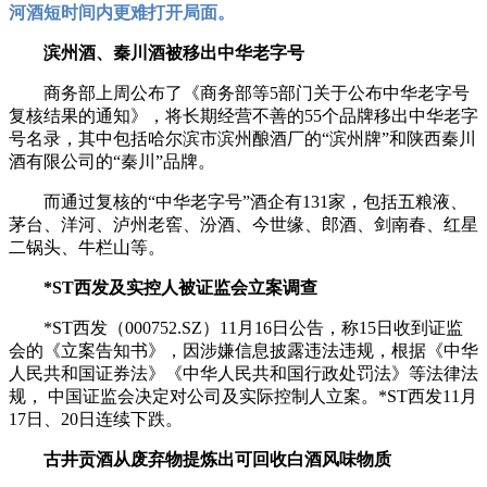
河酒短时间内更难打开局面。
滨州酒、秦川酒被移出中华老字号
商务部上周公布了《商务部等5部门关于公布中华老字号
复核结果的通知》，将长期经营不善的55个品牌移出中华老字
号名录，其中包括哈尔滨市滨州酿酒厂的“滨州牌”和陕西秦川
酒有限公司的“秦川”品牌。
而通过复核的“中华老字号”酒企有131家，包括五粮液、
茅台、洋河、泸州老窖、汾酒、今世缘、郎酒、剑南春、红星
二锅头、牛栏山等。
*ST西发及实控人被证监会立案调查
*ST西发（000752.SZ）11月16日公告，称15日收到证监
会的《立案告知书》，因涉嫌信息披露违法违规，根据《中华
人民共和国证券法》《中华人民共和国行政处罚法》等法律法
规， 中国证监会决定对公司及实际控制人立案。*ST西发11月
17日、20日连续下跌。
古井贡酒从废弃物提炼出可回收白酒风味物质