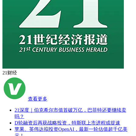
21财经
查看更多
21深度｜伯克希尔市值首破万亿，巴菲特还要继续卖
吗？
D轮融资后再获战略投资，特斯联上市进程或提速
苹果、英伟达拟投资OpenAI，最新一轮估值超千亿美
元！