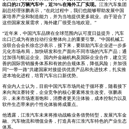
出口的21万辆汽车中，近70%在海外工厂实现。
江淮汽车集团
副总经理张鹏表示，“在此过程中，我们也能够帮助发展中国
家培养产业和制造能力，并为当地提供更多就业。由于迎合了
这些国家发展需求，海外建厂很受当地欢迎。”
“近年来，中国汽车品牌在全球范围内认可度日益提升，汽车
出口已成为有效拉动行业整体向上的重要引擎。”中国机械工
业联合会会长徐念沙表示，接下来，要鼓励汽车企业进一步多
元化市场布局，加快研发和生产面向不同市场的汽车产品；通
过加强与航运企业、国内外金融机构及国际企业合作，建立完
善的国际营销服务体系和有效的合规体系，降低风险；并加强
同“一带一路”共建国家对接提供优质产品和先进技术，扎实推
进本地化进程，培育汽车出口新优势。
有业内人士认为，目前中国汽车市场尚处于循环赛，随着接下
来向淘汰赛转变，企业竞争的核心要素将发生改变。张鹏表
示，未来市场逐渐饱和，消费者更关注体验，成本控制力以及
软件生态带来的个性化体验将成重点。
他透露，江淮汽车未来将推动战略业务借势转型，发展汽车金
融、汽车物流和增值业务，打造具有江淮汽车特色的产业生态
体系。