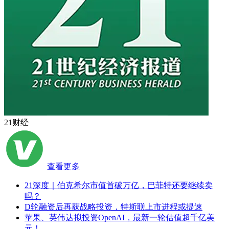
21财经
查看更多
21深度｜伯克希尔市值首破万亿，巴菲特还要继续卖
吗？
D轮融资后再获战略投资，特斯联上市进程或提速
苹果、英伟达拟投资OpenAI，最新一轮估值超千亿美
元！