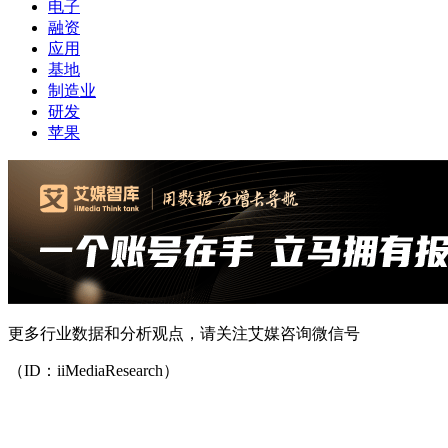
电子
融资
应用
基地
制造业
研发
苹果
更多行业数据和分析观点，请关注艾媒咨询微信号
（ID：iiMediaResearch）