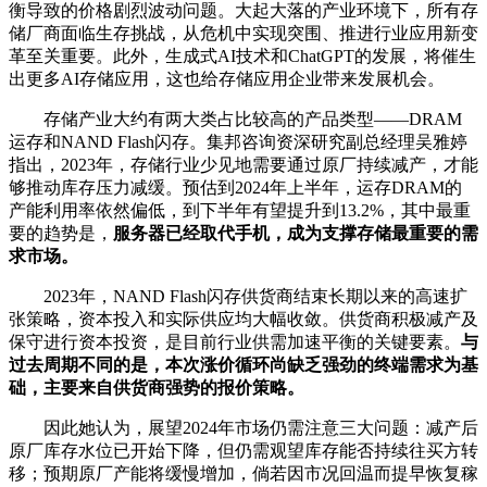
衡导致的价格剧烈波动问题。大起大落的产业环境下，所有存
储厂商面临生存挑战，从危机中实现突围、推进行业应用新变
革至关重要。此外，生成式AI技术和ChatGPT的发展，将催生
出更多AI存储应用，这也给存储应用企业带来发展机会。
存储产业大约有两大类占比较高的产品类型——DRAM
运存和NAND Flash闪存。集邦咨询资深研究副总经理吴雅婷
指出，2023年，存储行业少见地需要通过原厂持续减产，才能
够推动库存压力减缓。预估到2024年上半年，运存DRAM的
产能利用率依然偏低，到下半年有望提升到13.2%，其中最重
要的趋势是，
服务器已经取代手机，成为支撑存储最重要的需
求市场。
2023年，NAND Flash闪存供货商结束长期以来的高速扩
张策略，资本投入和实际供应均大幅收敛。供货商积极减产及
保守进行资本投资，是目前行业供需加速平衡的关键要素。
与
过去周期不同的是，本次涨价循环尚缺乏强劲的终端需求为基
础，主要来自供货商强势的报价策略。
因此她认为，展望2024年市场仍需注意三大问题：减产后
原厂库存水位已开始下降，但仍需观望库存能否持续往买方转
移；预期原厂产能将缓慢增加，倘若因市况回温而提早恢复稼