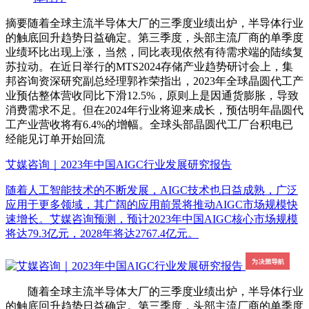
摘要
随着全球主流半导体大厂的三季度业绩出炉，半导体行业
的触底回升趋势日益确定。第三季度，头部主流厂商的单季度
业绩环比出现上涨，当然，同比表现依然有待需求端的陆续复
苏拉动。在近日举行的MTS2024存储产业趋势研讨会上，集
邦咨询资深研究副总经理郭祚荣指出，2023年全球晶圆代工产
业预估整体营收同比下滑12.5%，原则上是因通货膨胀，导致
消费需求不足。但在2024年行业将迎来成长，预估明年晶圆代
工产业营收将有6.4%的增幅。全球头部晶圆代工厂台积电已
经能见订单开始回流
艾媒咨询｜2023年中国AIGC行业发展研究报告
随着人工智能技术的不断发展，AIGC技术也日益成熟，广泛
应用于更多领域，其广阔的应用前景将推动AIGC市场规模快
速增长。艾媒咨询预测，预计2023年中国AIGC核心市场规模
将达79.3亿元，2028年将达2767.4亿元。
随着全球主流半导体大厂的三季度业绩出炉，半导体行业
的触底回升趋势日益确定。第三季度，头部主流厂商的单季度