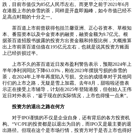
跌，目前市值仅为85亿人民币左右。而更早之前于2021年6月
在港股上市的奈雪的茶，同样是开盘即巅峰，如今市值已经不
足高点时期的十分之一。
茶百道上市前曾获得包括兰馨亚洲、正心谷资本、草根知
本、番茄资本以及中金资本的融资，融资金额为9.7亿元。根
据茶百道招股书披露的投资方出资金额和持股比例，大概推算
出上市前茶百道估值在195亿元左右，也就是说其投资方账面
上已经折损过半。
上市不久的茶百道近日发布盈利警告表示，预期2024年上
半年净利润同比下降63.03%，刚在2023年摆脱亏损的奈雪的
茶，在2024年上半年再度陷入亏损。交出的成绩单对于其他同
行们的上市之路，无疑是雪上加霜。去年8月，甜啦啦还曾表
示正在接受上市辅导，计划在2025年登陆港股，但创始人王伟
近日对外表示，“鉴于现在的实际情况，上市也得慢一点来”。
投资方的退出之路在何方
对于IPO谨慎的不仅是企业自身，还有背后的各方投资机
构。“VC/PE的投资都是以退出为目的，而IPO又是最主要的退
出路径。但现在这个是市场行情，投资方对于是否上市也得好