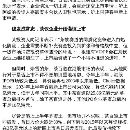
朱拥华表示，企业情况一切正常，会重新递交上市申请；沪上
阿姨的投资人嘉御资本合伙人卫哲也表示，沪上阿姨将重新上
市申请。
破发成常态，茶饮企业开始谨慎上市
某投资人向记者表示：“茶饮赛道的同质化竞争进入白热
化阶段，企业需要不断补充资金投入到扩张和价格战中去。但
一级市场消费投资整体遇冷的环境下，很难有VC/PE会在茶饮
企业上继续加注了，上市融资成了一个不得不推进的进程。”
但同时，奈雪的茶、茶百道在港股市场的表现，让其他同
行对于是否上市不得不更加慎重地考虑。今年上半年，港股
IPO市场较为低迷，募资额再创2003年以来新低。Choice数据
显示，2024年上半年香港新上市公司为30家，募资总额约130
亿港元，低于去年同期水平。其中茶百道以25.86亿港元的募
资总额排在首位，除了茶百道之外，其他IPO企业募资总额均
不足10亿港元。
尽管是港股上半年募资王，但市场并不买账，茶百道上市
即破发，首日股价大跌近30%，创下港股2015年以来募资规模
在3亿美元以上的新股上市首日最差表现。此后股价持续下