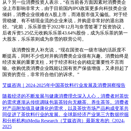
从？另一位消费投资人表示，“在当前各方面因素对消费类企
业上市影响非常大，由于目前国内IPO政策更多向科技类企业
倾斜，消费企业很难在A股上市，而港股市值又偏低。对于经
营稳健、有不错现金流的企业来说，并购是非常好的退出路
径。”此前，乐乐茶曾于2022年12月与奈雪签署了投资协议，
后者斥资5.25亿元收购乐乐茶43.64%股份，成为乐乐茶的第一
大股东，乐乐茶则成为奈雪的联营公司。
该消费投资人补充说，“现在国资在一级市场的活跃度不
断提高，同时不少也对并购消费类企业很有兴趣。消费始终是
经济发展的重要支柱，对于经济和社会的稳定重要性不言而
喻。收购优质消费企业既能让国有资产保值增值，又承担起了
国资的责任，非常符合他们的诉求。”
艾媒咨询｜2024-2025年中国茶饮料行业发展及消费洞察报告
随着经济的不断发展与健康消费理念深入人心，消费者对茶饮
的需求逐渐从传统调味包装茶转向无糖茶、养生茶等。消费者
对产品附加值及健康化的需求，以及茶饮市场产品构成变革共
同促进了茶饮料行业的发展。全球新经济产业第三方数据挖掘
和分析机构iiMedia Research（艾媒咨询）最新发布的《2024-
2025