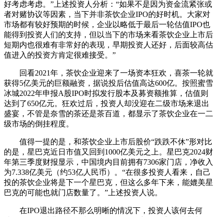
好考虑考虑。”上述投资人分析：“如果不是因为资金流紧张或
者对赌协议等因素，当下并非茶饮企业IPO的好时机。大家对
市场都有较好预期的时候，企业以略低于最后一轮估值IPO也
能得到投资人们的支持，但以当下的市场来看茶饮企业上市后
短期内也很难有非常好的表现，早期投资人还好，后面较高估
值进入的投资方肯定很难接受。”
回看2021年，茶饮企业迎来了一场资本狂欢，喜茶一轮就
获得5亿美元的巨额融资，据说投后估值高达600亿。按照蜜雪
冰城2022年申报A股IPO时拟发行股本及募资额推算，估值则
达到了650亿元。狂欢过后，投资人却没迎在二级市场来退出
盛宴，不管是奈雪的茶还是茶百道，都显示了茶饮企业在一二
级市场的倒挂程度。
值得一提的是，和茶饮企业上市后股价“跌跌不休”形对比
的是，星巴克近日市值又回到1000亿美元之上。星巴克2024财
年第三季度财报显示，中国境内目前拥有7306家门店，净收入
为7.338亿美元（约53亿人民币）。“在很多投资人看来，自己
投的茶饮企业将是下一个星巴克，但这么多年下来，能媲美星
巴克的可能也就门店数量了。”上述投资人说。
在IPO退出路径不那么明晰的情况下，投资人该何去何