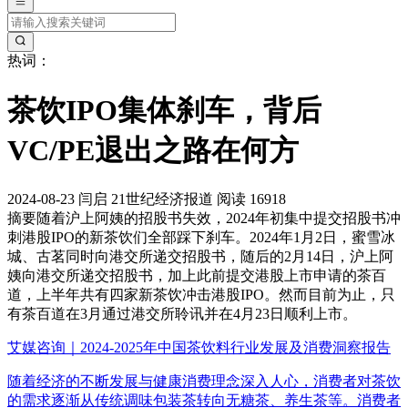
热词：
茶饮IPO集体刹车，背后
VC/PE退出之路在何方
2024-08-23
闫启
21世纪经济报道
阅读 16918
摘要
随着沪上阿姨的招股书失效，2024年初集中提交招股书冲
刺港股IPO的新茶饮们全部踩下刹车。2024年1月2日，蜜雪冰
城、古茗同时向港交所递交招股书，随后的2月14日，沪上阿
姨向港交所递交招股书，加上此前提交港股上市申请的茶百
道，上半年共有四家新茶饮冲击港股IPO。然而目前为止，只
有茶百道在3月通过港交所聆讯并在4月23日顺利上市。
艾媒咨询｜2024-2025年中国茶饮料行业发展及消费洞察报告
随着经济的不断发展与健康消费理念深入人心，消费者对茶饮
的需求逐渐从传统调味包装茶转向无糖茶、养生茶等。消费者