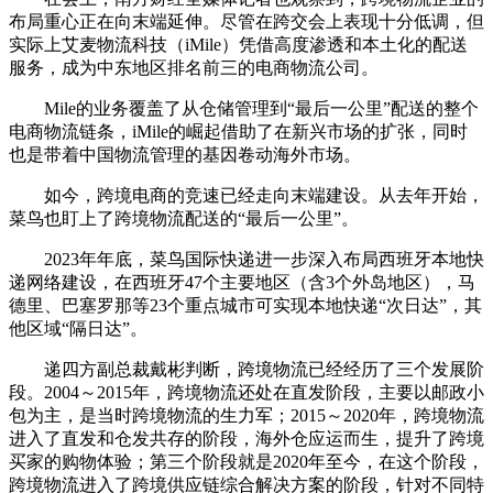
布局重心正在向末端延伸。尽管在跨交会上表现十分低调，但
实际上艾麦物流科技（iMile）凭借高度渗透和本土化的配送
服务，成为中东地区排名前三的电商物流公司。
Mile的业务覆盖了从仓储管理到“最后一公里”配送的整个
电商物流链条，iMile的崛起借助了在新兴市场的扩张，同时
也是带着中国物流管理的基因卷动海外市场。
如今，跨境电商的竞速已经走向末端建设。从去年开始，
菜鸟也盯上了跨境物流配送的“最后一公里”。
2023年年底，菜鸟国际快递进一步深入布局西班牙本地快
递网络建设，在西班牙47个主要地区（含3个外岛地区），马
德里、巴塞罗那等23个重点城市可实现本地快递“次日达”，其
他区域“隔日达”。
递四方副总裁戴彬判断，跨境物流已经经历了三个发展阶
段。2004～2015年，跨境物流还处在直发阶段，主要以邮政小
包为主，是当时跨境物流的生力军；2015～2020年，跨境物流
进入了直发和仓发共存的阶段，海外仓应运而生，提升了跨境
买家的购物体验；第三个阶段就是2020年至今，在这个阶段，
跨境物流进入了跨境供应链综合解决方案的阶段，针对不同特