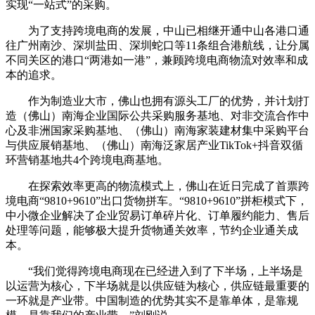
实现“一站式”的采购。
为了支持跨境电商的发展，中山已相继开通中山各港口通
往广州南沙、深圳盐田、深圳蛇口等11条组合港航线，让分属
不同关区的港口“两港如一港”，兼顾跨境电商物流对效率和成
本的追求。
作为制造业大市，佛山也拥有源头工厂的优势，并计划打
造（佛山）南海企业国际公共采购服务基地、对非交流合作中
心及非洲国家采购基地、（佛山）南海家装建材集中采购平台
与供应展销基地、（佛山）南海泛家居产业TikTok+抖音双循
环营销基地共4个跨境电商基地。
在探索效率更高的物流模式上，佛山在近日完成了首票跨
境电商“9810+9610”出口货物拼车。“9810+9610”拼柜模式下，
中小微企业解决了企业贸易订单碎片化、订单履约能力、售后
处理等问题，能够极大提升货物通关效率，节约企业通关成
本。
“我们觉得跨境电商现在已经进入到了下半场，上半场是
以运营为核心，下半场就是以供应链为核心，供应链最重要的
一环就是产业带。中国制造的优势其实不是靠单体，是靠规