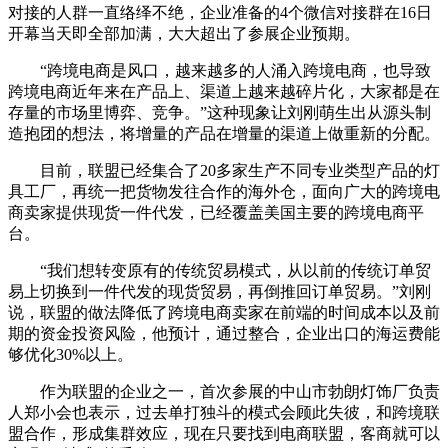
对接的人群一直络绎不绝，企业准备的4个微信对接群在16日
开幕当天即全部加满，大大超出了参展企业预期。
“跨境电商是风口，越来越多的人涌入跨境电商，也导致
跨境电商近年来在产品上、渠道上越来越碎片化，大家都是在
存量的市场里博弈、竞争。”这种现象让刘刚萌生出从源头制
造抱团的想法，将增量的产品在增量的渠道上做重新的分配。
目前，联盟已经集合了20多家生产不同专业类型产品的灯
具工厂，再统一把货物发往合作的海外仓，面向广大的跨境电
商卖家提供现货一件代发，已经覆盖美国主要的跨境电商平
台。
“我们想转变原有的传统贸易模式，从以前的传统订单贸
易上切换到一件代发的现货贸易，再倒推回订单贸易。”刘刚
说，联盟的做法降低了跨境电商卖家在前端的时间成本以及前
期的资金投资风险，他预计，通过整合，企业出口的海运费能
够优化30%以上。
作为联盟的企业之一，首次参展的中山市勃朗灯饰厂负责
人郑小会也表示，过去单打独斗的模式会顾此失彼，和跨境联
盟合作，形成集群效应，现在只要找到电商联盟，客商就可以