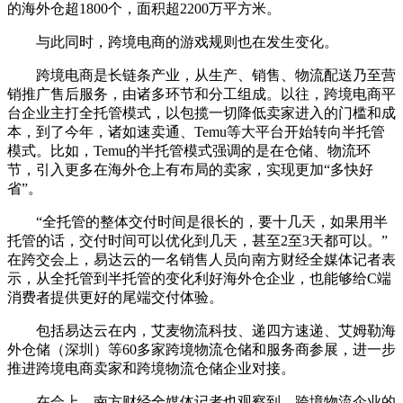
的海外仓超1800个，面积超2200万平方米。
与此同时，跨境电商的游戏规则也在发生变化。
跨境电商是长链条产业，从生产、销售、物流配送乃至营
销推广售后服务，由诸多环节和分工组成。以往，跨境电商平
台企业主打全托管模式，以包揽一切降低卖家进入的门槛和成
本，到了今年，诸如速卖通、Temu等大平台开始转向半托管
模式。比如，Temu的半托管模式强调的是在仓储、物流环
节，引入更多在海外仓上有布局的卖家，实现更加“多快好
省”。
“全托管的整体交付时间是很长的，要十几天，如果用半
托管的话，交付时间可以优化到几天，甚至2至3天都可以。”
在跨交会上，易达云的一名销售人员向南方财经全媒体记者表
示，从全托管到半托管的变化利好海外仓企业，也能够给C端
消费者提供更好的尾端交付体验。
包括易达云在内，艾麦物流科技、递四方速递、艾姆勒海
外仓储（深圳）等60多家跨境物流仓储和服务商参展，进一步
推进跨境电商卖家和跨境物流仓储企业对接。
在会上，南方财经全媒体记者也观察到，跨境物流企业的