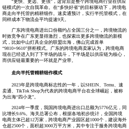
“更快、更远、更强”，这背后是整个跨境电商行业在供应
链模式的一次自我革命。在“多快好省”的目标驱动下，跨境电
商走向半托管的精耕细作。速卖通预计，实行半托管模式，在
同样成本下物流会平均提速9天。
广东跨境电商进出口份额约占全国三分之一，跨境物流的
时效竞争在广东更显得激烈，也探索出更多跨境物流的新模
式，比如中山灯具企业的联盟出海，佛山完成首单
“9810+9610”拼柜模式。广东的跨境电商卖家认为，跨境电商
现在已经进入到了下半场的战斗，下半场是以供应链为核心，
而供应链最重要的一环就是产业带。
走向半托管精耕细作模式
2023年是跨境电商标志性的一年，以SHEIN、Temu、速
卖通、TikTok Shop为代表的跨境电商平台在全球崛起，被称
为出海“四小龙”。
2024年一季度，我国跨境电商进出口总额为5776亿元，同
比增长9.6%。海关总署公布，根据各地初步统计，全国跨境
电商主体已超12万家，跨境电商产业园区超1000个，建设海外
仓超2500个，面积超3000万平方米，其中专注于服务跨境电商