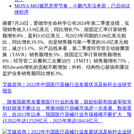
MONA M03被恶意带节奏，小鹏汽车法务部：已启动法
律程序
摘要
7月24日，爱德华生命科学公布2024年第二季度业绩，实
现销售收入13.9亿美元，同比增长7%，按固定汇率计算销售
额增长8%，盈利3.65亿美元，与2023年同期的3.06亿美元相
比，同比增长19.3%。但是销售额与第一季度的16.0亿美元相
比，减少13.1%。分产品线来看，第二季度经导管主动脉瓣置
换（TAVR）销售额增长5%，按固定汇率计算销售额增长
6%；经导管二尖瓣和三尖瓣治疗（TMTT）销售额增长75%，
对Edwards增长的贡献不断增加；外科、结构性心脏病和重症
监护业务销售额同比增长3%。
艾媒咨询｜2022年中国医疗器械行业发展状况及标杆企业研究
报告
随着国家愈发重视医疗行业的发展，鼓励创新和加速审批等
利好政策不断出台，将驱动医疗器械市场进一步发展。数据显
示，自2013年以来，我国医疗器械行业市场规模不断扩大，预
计2022年达12529亿元，2025年将达18414亿元。