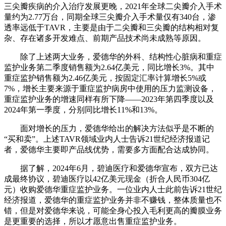
三尖瓣疾病的介入治疗发展更晚，2021年全球二尖瓣介入手术
量约为2.77万台，同期全球三尖瓣介入手术量仅有340台，渗
透率远低于TAVR，主要是由于二尖瓣和三尖瓣的结构相对复
杂、存在诸多开发难点、前期产品技术尚未成熟等原因。
除了上述两大业务，爱德华的外科、结构性心脏病和重症
监护业务第二季度销售额为2.64亿美元，同比增长3%。其中
重症监护销售额为2.46亿美元，按固定汇率计算增长5%或
7%，增长主要来源于重症监护病房中使用的压力监测设备，
重症监护业务的增速同样有所下降——2023年第四季度以及
2024年第一季度，分别同比增长11%和13%。
面对增长的压力，爱德华给出的解决方法似乎是不断的
“买和卖”。上述TAVR领域业内人士告诉21世纪经济报道记
者，爱德华主要即产品线优势，需要多方面配合达成协同。
据了解，2024年6月，碧迪医疗和爱德华宣布，双方已达
成最终协议，碧迪医疗以42亿美元现金（折合人民币304亿
元）收购爱德华重症监护业务。一位业内人士此前告诉21世纪
经济报道，爱德华的重症监护业务并非不赚钱，整体质量也不
错，但是对爱德华来说，可能全身心投入毛利更高的瓣膜业务
是更重要的选择，所以才愿意出售重症监护业务。