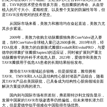
道，TAVR的技术壁垒有很多方面，包括瓣膜的寿命、从血管
植入的尺寸大小、柔顺程度、以及整个支架的防漏性等等，但
是TAVR没有绝对的技术壁垒。
从国际市场来看，美敦力和雅培均在奋起直追，美敦力尤
其步步紧逼。
2009年，美敦力收购主动脉瓣膜独角兽CoreValve进入赛
道，当时CoreValve全球植入量已达2600多例。2019年8月，经
FDA批准，美敦力的自膨胀式瓣膜EvolutR和EvolutPRO，与爱
德华的球囊扩张瓣膜Sapien3的适应证，同时被扩展到严重主
动脉瓣狭窄的外科手术低危人群。2023年，爱德华和美敦力
TAVR瓣膜用于低危AS患者的长期结果纷纷发布。
雅培在TAVR领域起步较晚，但是据报道，雅培拥有
TAVR、TMVR和LAA以及结构性心脏封堵器产品组合，随着
其TAVR产品在美国获批，已具备成为结构性心脏病领域全面
解决方案提供商的潜力。
国内则与国际市场有所差别，弗若斯特沙利文报告显示，
发展中国家的TAVR市场渗透率仍然偏低，但未来增长潜力巨
大，但是爱德华似乎很难在中国取得市场优势。