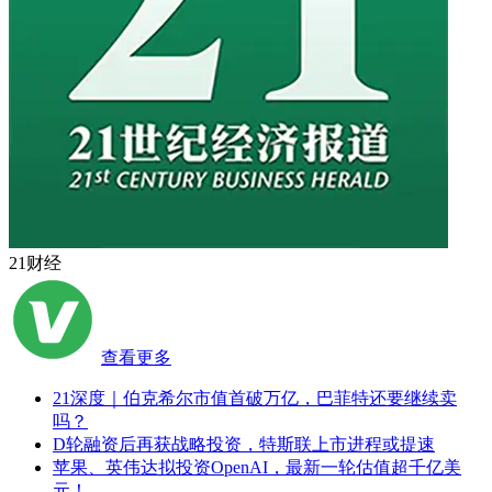
21财经
查看更多
21深度｜伯克希尔市值首破万亿，巴菲特还要继续卖
吗？
D轮融资后再获战略投资，特斯联上市进程或提速
苹果、英伟达拟投资OpenAI，最新一轮估值超千亿美
元！