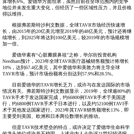
算增长6%。爱德华方面坦承，虽然目前在全球范围内的竞争
地位并未发生重大变化，但经历了一些区域性压力，并且价格
得以维持。
根据弗若斯特沙利文数据，全球TAVR市场经历快速增
长，由2015年的20亿美元增至2019年的48亿美元，预计还将继
续增长，到2025年将达到100亿美元，较2019年的市场规模增
加一倍。
爱德华素有“心脏瓣膜鼻祖”之称，华尔街投资机构
Needham预计，2023年全球TAVR医疗器械销售额预计将增长
10%，达到67.4亿美元，其中爱德华和美敦力将主导全球
TAVR市场，预计市场份额将分别达到57.9%和28.5%。
目前爱德华的TAVR增长乏力，或许与在发达国际的市场
情况有关。弗若斯特沙利文数据显示，2019年，全球逾80%的
TAVR手术于发达国家完成，约66800例TAVR手术于美国进
行，约6800例TAVR手术于日本进行，以及约52100例TAVI手
术于其他发达国家进行。2023年其TAVR销售额增长13%，即
主要受到美国、欧洲和日本两位数增长的推动。
但是TAVR技术壁垒的特点，或许决定了爱德华生命科学
的龙头地位或许并不稳固。上述业内人士告诉21世纪经济报