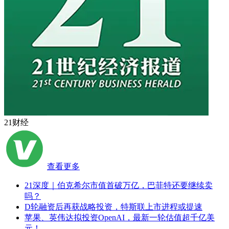
21财经
查看更多
21深度｜伯克希尔市值首破万亿，巴菲特还要继续卖
吗？
D轮融资后再获战略投资，特斯联上市进程或提速
苹果、英伟达拟投资OpenAI，最新一轮估值超千亿美
元！