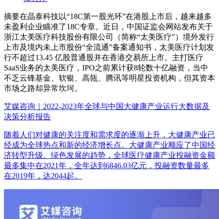
摘要
在晶泰科技以“18C第一股光环”在港股上市后，越来越多
未盈利企业瞄准了18C专章。近日，中国证监会网站发布关于
浙江太美医疗科技股份有限公司（简称“太美医疗”）境外发行
上市及境内未上市股份“全流通”备案通知书，太美医疗计划发
行不超过13.45 亿股普通股并在香港交易所上市。主打医疗
SaaS业务的太美医疗，IPO之前累计获8轮数十亿融资，当中
不乏云锋基金、软银、高瓴、腾讯等明星投资机构，但其资本
市场之路却异常坎坷。
艾媒咨询｜2022-2023年全球与中国大健康产业运行大数据及
决策分析报告
随着人们对健康的关注度和需求度的逐渐上升，大健康产业已
经成为全球热点和新的经济增长点。大健康产业顺应了中国经
济转型升级、绿色发展的趋势，全球医疗健康产业投融资金额
最多集中在2021年，全年达到6846.03亿元，投融资数量最多
在2019年，达2044起。