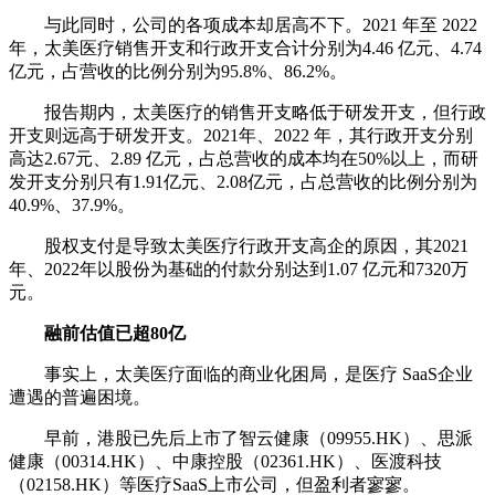
与此同时，公司的各项成本却居高不下。2021 年至 2022
年，太美医疗销售开支和行政开支合计分别为4.46 亿元、4.74
亿元，占营收的比例分别为95.8%、86.2%。
报告期内，太美医疗的销售开支略低于研发开支，但行政
开支则远高于研发开支。2021年、2022 年，其行政开支分别
高达2.67元、2.89 亿元，占总营收的成本均在50%以上，而研
发开支分别只有1.91亿元、2.08亿元，占总营收的比例分别为
40.9%、37.9%。
股权支付是导致太美医疗行政开支高企的原因，其2021
年、2022年以股份为基础的付款分别达到1.07 亿元和7320万
元。
融前估值已超80亿
事实上，太美医疗面临的商业化困局，是医疗 SaaS企业
遭遇的普遍困境。
早前，港股已先后上市了智云健康（09955.HK）、思派
健康（00314.HK）、中康控股（02361.HK）、医渡科技
（02158.HK）等医疗SaaS上市公司，但盈利者寥寥。