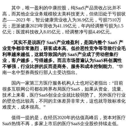
其中，唯一盈利的中康控股，纯SaaS产品营收占比并不
高，而其他企业业务规模较太美科技更大，但依旧处于亏损状
态——2023 年，智云健康营业收入为36.9亿元，亏损7510万
元；思派健康2023年营收为41.19亿元，年内经调整亏损为1.5
亿元；医渡科技收入8.05亿元，经调整净亏损4.49亿元。
“
其实不是说医疗 SaaS产业难盈利，是国内整个 SaaS 产
业竞争都非常激烈，获客成本高、低价恶性竞争等导致行业毛
利率越来越低，这就导致国内的 SaaS产业成了劳动密集行
业，客户越多，亏得越多。而且市场普遍认为SaaS科创属性
不够强，行业比拼的反而是商务、服务和成本控制能力
。”华
南一名中型券商投行部人士受访指出。
国内一家第三方医疗服务机构人士也对记者指出：“目前
很多互联网公司都在跨界布局医疗SaaS，如果从资金、流量、
技术上来看，医疗SaaS创业企业就比较弱势了。另外医疗行业
的壁垒也比较高，不同的主体差异非常大，这也就导致标准化
难度大，成本很高。”
值得一提的是，在经历2020年的估值高峰后，资本对医疗
SaaS热情不再，多家上市后的医疗SaaS企业股价持续走低。