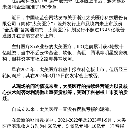
在晶泰科技以“18C第一股光环”在港股上市后，越来越多
未盈利企业瞄准了18C专章。
近日，中国证监会网站发布关于浙江太美医疗科技股份有
限公司（简称“太美医疗”）境外发行上市及境内未上市股份
“全流通”备案通知书，太美医疗计划发行不超过13.45 亿股普
通股并在香港交易所上市。
主打医疗SaaS业务的太美医疗，IPO之前累计获8轮数十
亿融资，当中不乏云锋基金、软银、高瓴、腾讯等明星投资机
构，但其资本市场之路却异常坎坷。
早在2021年，太美医疗就曾申报在科创板上市，但历经三
轮问询后，其在2023年3月15日的发审会上被否。
从现场的问询情况来看，太美医疗的持续经营能力以及核
心技术能否对利润做出重要贡献等，受到了科创板上市委的质
疑。
自成立以来，太美医疗一直没有摆脱亏损的泥潭。
在最新的财报数据中，2021-2022年及2023年1-9月，太美
医疗实现收入分别为4.66亿元、5.49亿元和4.10亿元；净亏损