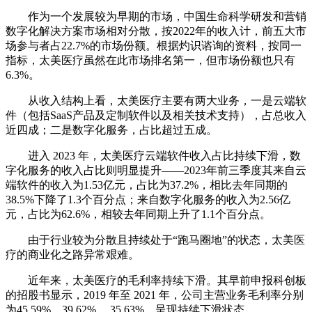
作为一个发展较为早期的市场，中国生命科学研发和营销
数字化解决方案市场相对分散，按2022年的收入计，前五大市
场参与者占22.7%的市场份额。根据灼识谘询的资料，按同一
指标，太美医疗虽然在此市场排名第一，但市场份额也只有
6.3%。
从收入结构上看，太美医疗主要有两大业务，一是云端软
件（包括SaaS产品及定制软件以及相关技术支持），占总收入
近四成；二是数字化服务，占比超过五成。
进入 2023 年，太美医疗云端软件收入占比持续下滑，数
字化服务的收入占比则明显提升——2023年前三季度其来自云
端软件的收入为1.53亿元，占比为37.2%，相比去年同期的
38.5%下降了1.3个百分点；来自数字化服务的收入为2.56亿
元，占比为62.6%，相较去年同期上升了1.1个百分点。
由于行业较为分散且持续处于“跑马圈地”的状态，太美医
疗的商业化之路异常艰难。
近年来，太美医疗的毛利率持续下滑。其早前申报科创板
的招股书显示，2019 年至 2021 年，公司主营业务毛利率分别
为45.59%、39.62%、 35.63%，呈现持续下滑状态。