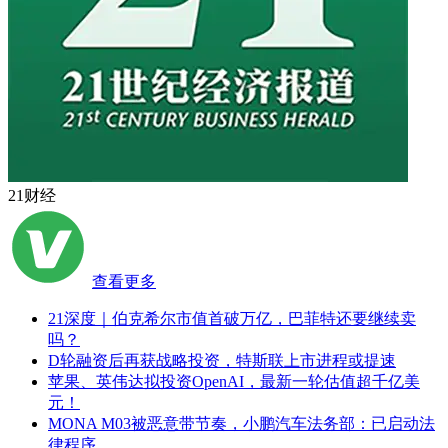
21财经
查看更多
21深度｜伯克希尔市值首破万亿，巴菲特还要继续卖
吗？
D轮融资后再获战略投资，特斯联上市进程或提速
苹果、英伟达拟投资OpenAI，最新一轮估值超千亿美
元！
MONA M03被恶意带节奏，小鹏汽车法务部：已启动法
律程序