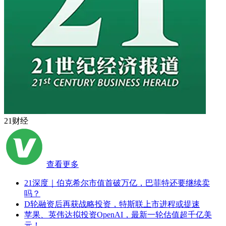
21财经
查看更多
21深度｜伯克希尔市值首破万亿，巴菲特还要继续卖
吗？
D轮融资后再获战略投资，特斯联上市进程或提速
苹果、英伟达拟投资OpenAI，最新一轮估值超千亿美
元！