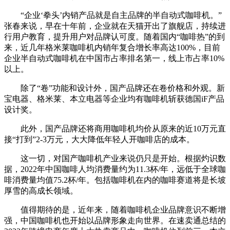
“企业‘拳头’内销产品就是自主品牌的半自动式咖啡机。”
张春来说，早在十年前，企业就在天猫开出了旗舰店，持续进
行用户教育，提升用户对品牌认可度。随着国内“咖啡热”的到
来，近几年格米莱咖啡机内销年复合增长率高达100%，目前
企业半自动式咖啡机在中国市占率排名第一，线上市占率10%
以上。
除了“卷”功能和设计外，国产品牌还在卷价格和外观。新
宝电器、格米莱、本立电器等企业均有咖啡机斩获德国iF产品
设计奖。
此外，国产品牌还将商用咖啡机均价从原来的近10万元直
接“打到”2-3万元，大大降低年轻人开咖啡店的成本。
这一切，对国产咖啡机产业来说仍只是开始。根据灼识数
据，2022年中国咖啡人均消费量约为11.3杯/年，远低于全球咖
啡消费量均值75.2杯/年。包括咖啡机在内的咖啡赛道将是长坡
厚雪的高成长领域。
值得期待的是，近年来，随着咖啡机企业品牌意识不断增
强，中国咖啡机也开始以品牌形象走向世界。在速卖通总结的