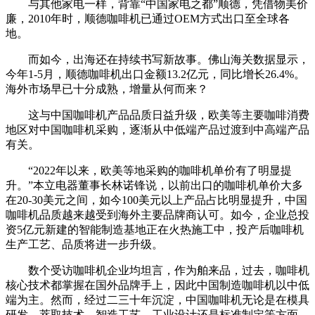
与其他家电一样，背靠“中国家电之都”顺德，凭借物美价
廉，2010年时，顺德咖啡机已通过OEM方式出口至全球各
地。
而如今，出海还在持续书写新故事。佛山海关数据显示，
今年1-5月，顺德咖啡机出口金额13.2亿元，同比增长26.4%。
海外市场早已十分成熟，增量从何而来？
这与中国咖啡机产品品质日益升级，欧美等主要咖啡消费
地区对中国咖啡机采购，逐渐从中低端产品过渡到中高端产品
有关。
“2022年以来，欧美等地采购的咖啡机单价有了明显提
升。”本立电器董事长林诺锋说，以前出口的咖啡机单价大多
在20-30美元之间，如今100美元以上产品占比明显提升，中国
咖啡机品质越来越受到海外主要品牌商认可。如今，企业总投
资5亿元新建的智能制造基地正在火热施工中，投产后咖啡机
生产工艺、品质将进一步升级。
数个受访咖啡机企业均坦言，作为舶来品，过去，咖啡机
核心技术都掌握在国外品牌手上，因此中国制造咖啡机以中低
端为主。然而，经过二三十年沉淀，中国咖啡机无论是在模具
研发、萃取技术、智造工艺、工业设计还是标准制定等方面，