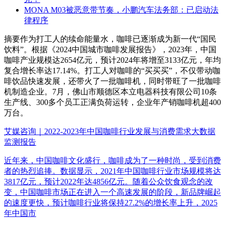
MONA M03被恶意带节奏，小鹏汽车法务部：已启动法
律程序
摘要
作为打工人的续命能量水，咖啡已逐渐成为新一代“国民
饮料”。根据《2024中国城市咖啡发展报告》，2023年，中国
咖啡产业规模达2654亿元，预计2024年将增至3133亿元，年均
复合增长率达17.14%。打工人对咖啡的“买买买”，不仅带动咖
啡饮品快速发展，还带火了一批咖啡机，同时带旺了一批咖啡
机制造企业。7月，佛山市顺德区本立电器科技有限公司10条
生产线、300多个员工正满负荷运转，企业年产销咖啡机超400
万台。
艾媒咨询｜2022-2023年中国咖啡行业发展与消费需求大数据
监测报告
近年来，中国咖啡文化盛行，咖啡成为了一种时尚，受到消费
者的热烈追捧。数据显示，2021年中国咖啡行业市场规模将达
3817亿元，预计2022年达4856亿元。随着公众饮食观念的改
变，中国咖啡市场正在进入一个高速发展的阶段，新品牌崛起
的速度更快，预计咖啡行业将保持27.2%的增长率上升，2025
年中国市