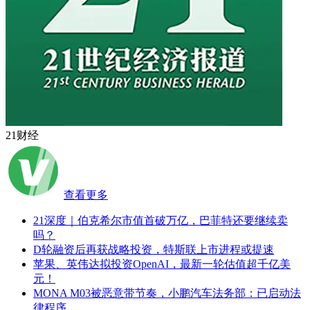
21财经
查看更多
21深度｜伯克希尔市值首破万亿，巴菲特还要继续卖
吗？
D轮融资后再获战略投资，特斯联上市进程或提速
苹果、英伟达拟投资OpenAI，最新一轮估值超千亿美
元！
MONA M03被恶意带节奏，小鹏汽车法务部：已启动法
律程序