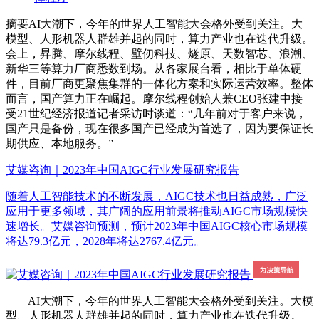
摘要
AI大潮下，今年的世界人工智能大会格外受到关注。大
模型、人形机器人群雄并起的同时，算力产业也在迭代升级。
会上，昇腾、摩尔线程、壁仞科技、燧原、天数智芯、浪潮、
新华三等算力厂商悉数到场。从各家展台看，相比于单体硬
件，目前厂商更聚焦集群的一体化方案和实际运营效率。整体
而言，国产算力正在崛起。摩尔线程创始人兼CEO张建中接
受21世纪经济报道记者采访时谈道：“几年前对于客户来说，
国产只是备份，现在很多国产已经成为首选了，因为要保证长
期供应、本地服务。”
艾媒咨询｜2023年中国AIGC行业发展研究报告
随着人工智能技术的不断发展，AIGC技术也日益成熟，广泛
应用于更多领域，其广阔的应用前景将推动AIGC市场规模快
速增长。艾媒咨询预测，预计2023年中国AIGC核心市场规模
将达79.3亿元，2028年将达2767.4亿元。
AI大潮下，今年的世界人工智能大会格外受到关注。大模
型、人形机器人群雄并起的同时，算力产业也在迭代升级。