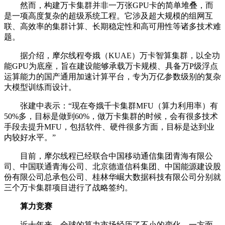
然而，构建万卡集群并非一万张GPU卡的简单堆叠，而
是一项高度复杂的超级系统工程。它涉及超大规模的组网互
联、高效率的集群计算、长期稳定性和高可用性等诸多技术难
题。
据介绍，摩尔线程夸娥（KUAE）万卡智算集群，以全功
能GPU为底座，旨在建设能够承载万卡规模、具备万P级浮点
运算能力的国产通用加速计算平台，专为万亿参数级别的复杂
大模型训练而设计。
张建中表示：“现在夸娥千卡集群MFU（算力利用率）有
50%多，目标是做到60%，做万卡集群的时候，会有很多技术
手段去提升MFU，包括软件、硬件很多方面，目标是达到业
内较好水平。”
目前，摩尔线程已经联合中国移动通信集团青海有限公
司、中国联通青海公司、北京德道信科集团、中国能源建设股
份有限公司总承包公司、桂林华崛大数据科技有限公司分别就
三个万卡集群项目进行了战略签约。
算力竞赛
近十年来，全球的算力市场经历了不小的变化。一方面，