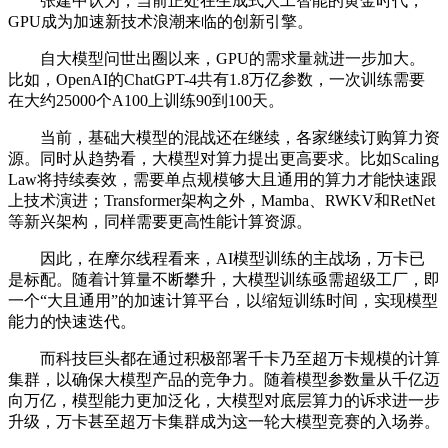
张建中认为，当前正处在生成式人工智能的黄金时代，
GPU成为加速新技术浪潮来临的创新引擎。
自大模型问世出圈以来，GPU的需求量就进一步加大。
比如，OpenAI的ChatGPT-4共有1.8万亿参数，一次训练需要
在大约25000个A100上训练90到100天。
当前，基础大模型的混战还在继续，各家继续订购算力资
源。同时从趋势看，大模型对算力提出更高要求。比如Scaling
Law将持续奏效，需要单点规模够大且通用的算力才能快速跟
上技术演进；Transformer架构之外，Mamba、RWKV和RetNet
等新兴架构，同样需要更高性能计算资源。
因此，在摩尔线程看来，AI模型训练的主战场，万卡已
是标配。随着计算量不断攀升，大模型训练亟需超级工厂，即
一个“大且通用”的加速计算平台，以缩短训练时间，实现模型
能力的快速迭代。
而科技巨头都在通过积极部署千卡乃至超万卡规模的计算
集群，以确保大模型产品的竞争力。随着模型参数量从千亿迈
向万亿，模型能力更加泛化，大模型对底层算力的诉求进一步
升级，万卡甚至超万卡集群成为这一轮大模型竞赛的入场券。