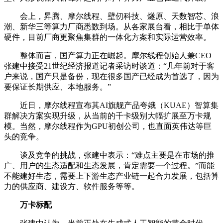
会上，昇腾、摩尔线程、壁仞科技、燧原、天数智芯、浪
潮、新华三等算力厂商悉数到场。从各家展台看，相比于单体
硬件，目前厂商更聚焦集群的一体化方案和实际运营效率。
整体而言，国产算力正在崛起。摩尔线程创始人兼CEO
张建中接受21世纪经济报道记者采访时谈道：“几年前对于客
户来说，国产只是备份，现在很多国产已经成为首选了，因为
要保证长期供应、本地服务。”
近日，摩尔线程宣布其AI旗舰产品夸娥（KUAE）智算集
群解决方案实现升级，从当前的千卡级别大幅扩展至万卡规
模。当然，摩尔线程作为GPU初创公司，也直面英伟达等巨
头的竞争。
谈及竞争的挑战，张建中表示：“难点主要是在市场的推
广、用户的生态适配和生态发展，肯定需要一个过程。”而能
不能建好生态，需要上下游生态产业链一起合力发展，包括算
力的供应商、建设方、软件服务等等。
万卡标配