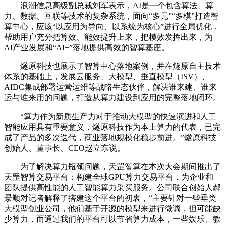
浪潮信息高级副总裁刘军表示，AI是一个包含算法、算
力、数据、互联等技术的复杂系统，面向“多元”“多模”打造智
算中心，应该“以应用为导向、以系统为核心”进行全局优化，
帮助用户充分把算效、能效提升上来，把模效发挥出来，为
AI产业发展和“AI+”落地提供高效的智算基座。
燧原科技也展示了智算中心落地案例，并在燧原自主技术
体系的基础上，发展云服务、大模型、垂直模型（ISV）、
AIDC集成部署运营运维等战略生态伙伴，解决谁来建、谁来
运与谁来用的问题，打造从算力建设到应用的完整落地闭环。
“算力作为新质生产力对于推动大模型的快速演进和人工
智能应用具有重要意义，燧原科技作为本土算力的代表，已完
成了产品的多次迭代，商业落地规模化稳步前进。”燧原科技
创始人、董事长、CEO赵立东说。
为了解决算力瓶颈问题，天罡智算在本次大会期间推出了
天罡智算交易平台：构建全球GPU算力交易平台，为企业和
团队提供高性能的人工智能算力采买服务。公司联合创始人郝
景顺对记者解释了搭建这个平台的初衷，“主要针对一些垂类
大模型创业公司，他们基于开源的模型来进行微调，但可能缺
少算力，而通过我们的平台可以节省算力成本，一些娱乐、教