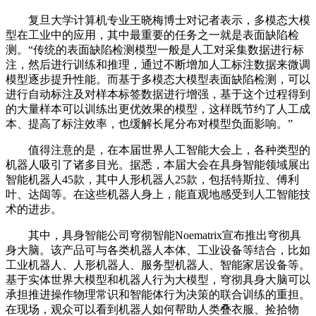
复旦大学计算机专业王晓梅博士对记者表示，多模态大模
型在工业中的应用，其中最重要的任务之一就是表面缺陷检
测。“传统的表面缺陷检测模型一般是人工对采集数据进行标
注，然后进行训练和推理，通过不断增加人工标注数据来微调
模型逐步提升性能。而基于多模态大模型表面缺陷检测，可以
进行自动标注及对样本标签数据进行增强，基于这个过程得到
的大量样本可以训练出更优效果的模型，这样既节约了人工成
本、提高了标注效率，也缓解长尾分布对模型负面影响。”
值得注意的是，在本届世界人工智能大会上，各种类型的
机器人吸引了诸多目光。据悉，本届大会在具身智能领域展出
智能机器人45款，其中人形机器人25款，包括特斯拉、傅利
叶、达闼等。在这些机器人身上，能直观地感受到人工智能技
术的进步。
其中，具身智能公司穹彻智能Noematrix宣布推出穹彻具
身大脑。该产品可与各类机器人本体、工业设备等结合，比如
工业机器人、人形机器人、服务型机器人、智能家居设备等。
基于实体世界大模型和机器人行为大模型，穹彻具身大脑可以
承担推进操作物理常识和智能体行为决策的联合训练的重担。
在现场，观众可以看到机器人如何帮助人类叠衣服、捡拾物