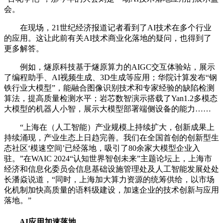
会。
在现场，21世纪经济报道记者看到了AI技术在多个行业
的应用。这让此前有关AI技术商业化落地的疑问，也得到了
更多解答。
例如，燧原科技基于燧原算力的AIGC交互体验站，展示
了编程助手、AI视频生成、3D生成等应用；华院计算发布“钢
铁行业大模型”，能融合图像识别技术和专家经验的缺陷检测
算法，提高质量检测水平；岩芯数智演示搭载了Yan1.2多模态
大模型的机器人小智，展示大模型部署端侧设备的能力……
“上海在（人工智能）产业规模上持续扩大，创新成果上
持续涌现，产业生态上日趋完善。我们在全国首创的创新型生
态社区‘模速空间’已经落地，吸引了80余家大模型企业入
驻。”在WAIC 2024“认知世界智创未来”主题论坛上，上海市
经济和信息化委员会信息基础设施管理处及人工智能发展处处
长潘焱说道，“同时，上海加大算力资源的统筹供给，以市场
化机制加快高质量的语料级建设，加速企业的技术创新与应用
落地。”
AI应用加速落地